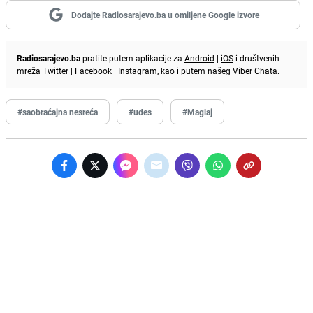
Dodajte Radiosarajevo.ba u omiljene Google izvore
Radiosarajevo.ba
pratite putem aplikacije za
Android
|
iOS
i društvenih
mreža
Twitter
|
Facebook
|
Instagram
, kao i putem našeg
Viber
Chata.
#saobraćajna nesreća
#udes
#Maglaj