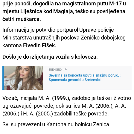
prije ponoći, dogodila na magistralnom putu M-17 u
mjestu Liješnica kod Maglaja, teško su povrijeđena
četiri muškarca.
Informaciju je potvrdio portparol Uprave policije
Ministarstva unutrašnjih poslova Zeničko-dobojskog
kantona
Elvedin Fišek.
Došlo je do izlijetanja vozila s kolovoza.
TRENDING
Severina sa koncerta uputila snažnu poruku:
Spomenula genocid u Srebrenici
Vozač, inicijala M. A. (1999.), zadobio je teške i životno
ugrožavajući povrede, dok su lica M. A. (2006.), A. A.
(2006.) i H. A. (2005.) zadobili teške povrede.
Svi su prevezeni u Kantonalnu bolnicu Zenica.