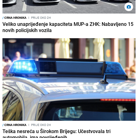
/
CRNA HRONIKA
I
PRIJE OKO 2H
Veliko unaprijeđenje kapaciteta MUP-a ZHK: Nabavljeno 15
novih policijskih vozila
/
CRNA HRONIKA
I
PRIJE OKO 2H
Teška nesreća u Širokom Brijegu: Učestvovala tri
automobila, ima povrijeđenih