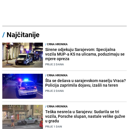
/
Najčitanije
/
CRNA HRONIKA
Sirene odjekuju Sarajevom: Specijalna
vozila MUP-a KS na ulicama, poduzimaju se
mjere opreza
PRIJE 2 DANA
/
CRNA HRONIKA
Šta se dešava u sarajevskom naselju Vraca?
Policija zaprimila dojavu, izašli na teren
PRIJE 2 DANA
/
CRNA HRONIKA
Teška nesreća u Sarajevu: Sudarila se tri
vozila, Porsche slupan, nastale velike gužve
u gradu
PRIJE 1 DAN