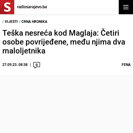
Otvor
/
VIJESTI
/
CRNA HRONIKA
Teška nesreća kod Maglaja: Četiri
osobe povrijeđene, među njima dva
maloljetnika
27.09.23. 08:38
FENA
0