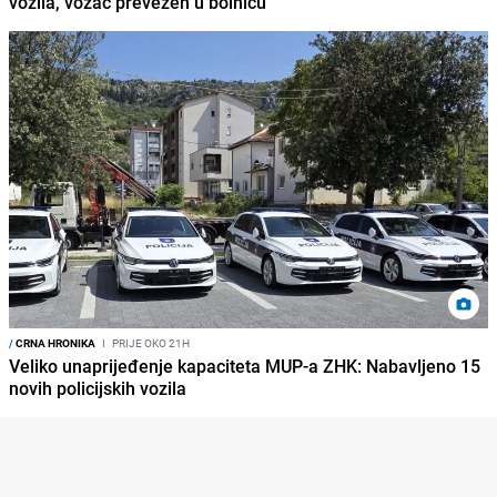
vozila, vozač prevezen u bolnicu
/
CRNA HRONIKA
I
PRIJE OKO 21H
Veliko unaprijeđenje kapaciteta MUP-a ZHK: Nabavljeno 15
novih policijskih vozila