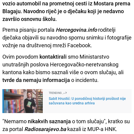
vozio automobil na prometnoj cesti iz Mostara prema
Blagaju. Navodno riječ je o dječaku koji je nedavno
završio osnovnu školu.
Prema pisanju portala
Hercegovina.info
roditelji
dječaka objavili su navodno spornu snimku i fotografije
vožnje na društvenoj mreži Facebook.
Ovim povodom
kontaktirali
smo Ministarstvo
unutrašnjih poslova Hercegovačko-neretvanskog
kantona kako bismo saznali više o ovom slučaju, ali
tvrde da nemaju informacija
o incidentu.
TRENDING
Sabit Hrustić: U porodičnoj historiji prošlost nije
sačuvana kao uredna arhiva
"Nemamo
nikakvih saznanja
o tom slučaju", kratko su
za portal
Radiosarajevo.ba
kazali iz MUP-a HNK.