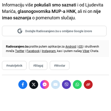
Informaciju više
pokušali smo saznati
i od Ljudevita
Marića,
glasnogovornika MUP-a HNK
, ali ni on
nije
imao saznanja
o pomenutom slučaju.
Dodajte Radiosarajevo.ba u omiljene Google izvore
Radiosarajevo.ba
pratite putem aplikacije za
Android
|
iOS
i društvenih
mreža
Twitter
|
Facebook
|
Instagram
, kao i putem našeg
Viber
Chata.
#maloljetnik
#Blagaj
#Mostar