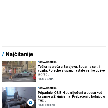
/
Najčitanije
/
CRNA HRONIKA
Teška nesreća u Sarajevu: Sudarila se tri
vozila, Porsche slupan, nastale velike gužve
u gradu
PRIJE 2 DANA
/
CRNA HRONIKA
Pripadnici OS BiH povrijeđeni u udesu kod
kasarne u Živinicama: Prebačeni u bolnicu u
Tuzlu
PRIJE OKO 22H