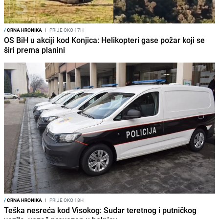
/
CRNA HRONIKA
I
PRIJE OKO 17H
OS BiH u akciji kod Konjica: Helikopteri gase požar koji se
širi prema planini
/
CRNA HRONIKA
I
PRIJE OKO 18H
Teška nesreća kod Visokog: Sudar teretnog i putničkog