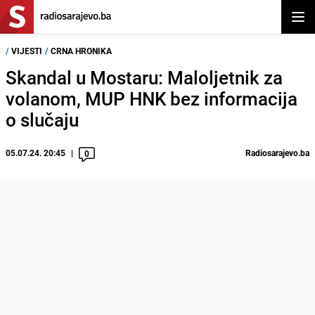
Otvor
/
VIJESTI
/
CRNA HRONIKA
Skandal u Mostaru: Maloljetnik za
volanom, MUP HNK bez informacija
o slučaju
05.07.24. 20:45
Radiosarajevo.ba
0