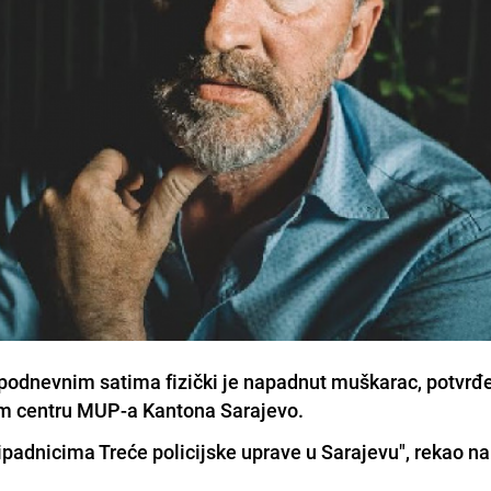
podnevnim satima fizički je napadnut muškarac, potvrđ
om centru MUP-a Kantona Sarajevo.
pripadnicima Treće policijske uprave u Sarajevu",
rekao na