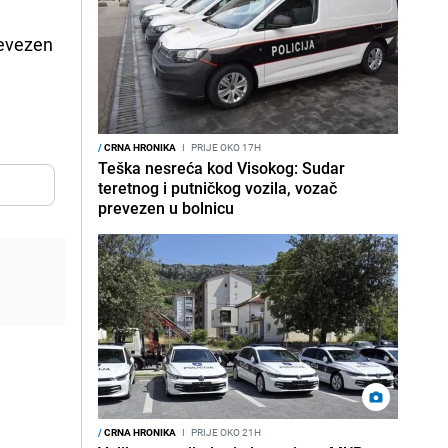
revezen
/
CRNA HRONIKA
I
PRIJE OKO 17H
Teška nesreća kod Visokog: Sudar
teretnog i putničkog vozila, vozač
prevezen u bolnicu
/
CRNA HRONIKA
I
PRIJE OKO 21H