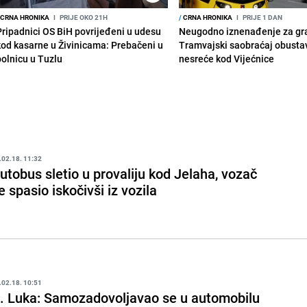
CRNA HRONIKA
I
PRIJE OKO 21H
/
CRNA HRONIKA
I
PRIJE 1 DAN
Pripadnici OS BiH povrijeđeni u udesu
Neugodno iznenađenje za gr
kod kasarne u Živinicama: Prebačeni u
Tramvajski saobraćaj obusta
bolnicu u Tuzlu
nesreće kod Vijećnice
.02.18. 11:32
utobus sletio u provaliju kod Jelaha, vozač
e spasio iskočivši iz vozila
.02.18. 10:51
. Luka: Samozadovoljavao se u automobilu