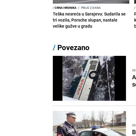
/
CRNA HRONIKA
I
PRIJE 2 DANA
/
Teška nesreća u Sarajevu: Sudarila se
tri vozila, Porsche slupan, nastale
velike gužve u gradu
/
Povezano
20
A
s
20
B