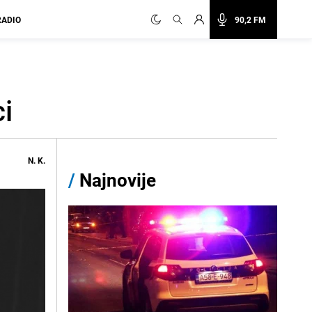
RADIO
90,2 FM
i
N. K.
/
Najnovije