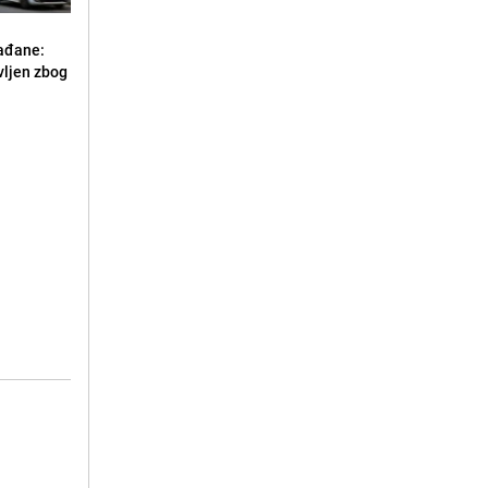
ađane:
vljen zbog