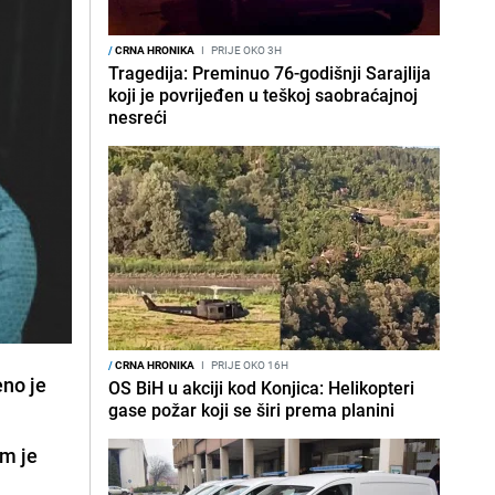
/
CRNA HRONIKA
I
PRIJE OKO 3H
Tragedija: Preminuo 76-godišnji Sarajlija
koji je povrijeđen u teškoj saobraćajnoj
nesreći
/
CRNA HRONIKA
I
PRIJE OKO 16H
eno je
OS BiH u akciji kod Konjica: Helikopteri
gase požar koji se širi prema planini
m je