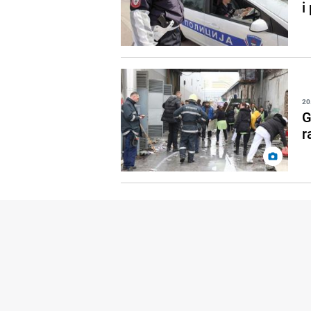
i
20
G
r