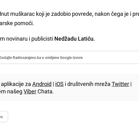
padnut muškarac koji je zadobio povrede, nakon čega je i p
arske pomoći.
 novinaru i publicisti
Nedžadu Latiću.
Dodajte Radiosarajevo.ba u omiljene Google izvore
aplikacije za
Android
|
iOS
i društvenih mreža
Twitter
|
utem našeg
Viber
Chata.
vo