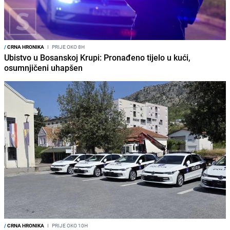
/
CRNA HRONIKA
I
PRIJE OKO 8H
Ubistvo u Bosanskoj Krupi: Pronađeno tijelo u kući,
osumnjičeni uhapšen
/
CRNA HRONIKA
I
PRIJE OKO 10H