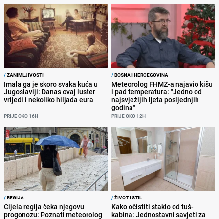
/
ZANIMLJIVOSTI
/
BOSNA I HERCEGOVINA
Imala ga je skoro svaka kuća u
Meteorolog FHMZ-a najavio kišu
Jugoslaviji: Danas ovaj luster
i pad temperatura: "Jedno od
vrijedi i nekoliko hiljada eura
najsvježijih ljeta posljednjih
godina"
PRIJE OKO 16H
PRIJE OKO 12H
/
REGIJA
/
ŽIVOT I STIL
Cijela regija čeka njegovu
Kako očistiti staklo od tuš-
progonozu: Poznati meteorolog
kabina: Jednostavni savjeti za