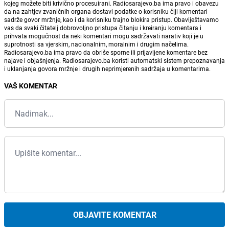
kojeg možete biti krivično procesuirani. Radiosarajevo.ba ima pravo i obavezu
da na zahtjev zvaničnih organa dostavi podatke o korisniku čiji komentari
sadrže govor mržnje, kao i da korisniku trajno blokira pristup. Obaviještavamo
vas da svaki čitatelj dobrovoljno pristupa čitanju i kreiranju komentara i
prihvata mogućnost da neki komentari mogu sadržavati narativ koji je u
suprotnosti sa vjerskim, nacionalnim, moralnim i drugim načelima.
Radiosarajevo.ba ima pravo da obriše sporne ili prijavljene komentare bez
najave i objašnjenja. Radiosarajevo.ba koristi automatski sistem prepoznavanja
i uklanjanja govora mržnje i drugih neprimjerenih sadržaja u komentarima.
VAŠ KOMENTAR
OBJAVITE KOMENTAR