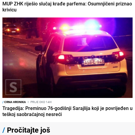
MUP ZHK riješio slučaj krađe parfema: Osumnjičeni priznao
krivicu
/
CRNA HRONIKA
I
PRIJE OKO 14H
Tragedija: Preminuo 76-godišnji Sarajlija koji je povrijeđen u
teškoj saobraćajnoj nesreći
/
Pročitajte još