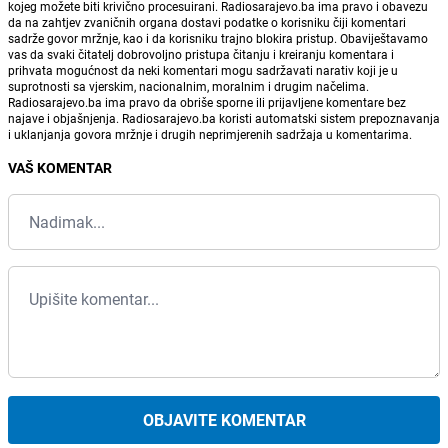
kojeg možete biti krivično procesuirani. Radiosarajevo.ba ima pravo i obavezu
da na zahtjev zvaničnih organa dostavi podatke o korisniku čiji komentari
sadrže govor mržnje, kao i da korisniku trajno blokira pristup. Obaviještavamo
vas da svaki čitatelj dobrovoljno pristupa čitanju i kreiranju komentara i
prihvata mogućnost da neki komentari mogu sadržavati narativ koji je u
suprotnosti sa vjerskim, nacionalnim, moralnim i drugim načelima.
Radiosarajevo.ba ima pravo da obriše sporne ili prijavljene komentare bez
najave i objašnjenja. Radiosarajevo.ba koristi automatski sistem prepoznavanja
i uklanjanja govora mržnje i drugih neprimjerenih sadržaja u komentarima.
VAŠ KOMENTAR
OBJAVITE KOMENTAR