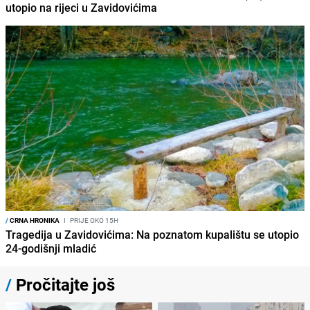
utopio na rijeci u Zavidovićima
/
CRNA HRONIKA
I
PRIJE OKO 15H
Tragedija u Zavidovićima: Na poznatom kupalištu se utopio
24-godišnji mladić
/
Pročitajte još