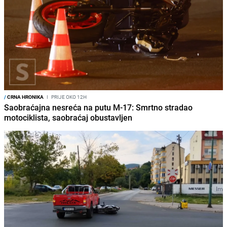
/
CRNA HRONIKA
I
PRIJE OKO 12H
Saobraćajna nesreća na putu M-17: Smrtno stradao
motociklista, saobraćaj obustavljen