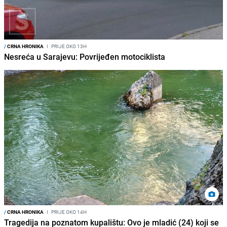
/
CRNA HRONIKA
I
PRIJE OKO 13H
Nesreća u Sarajevu: Povrijeđen motociklista
/
CRNA HRONIKA
I
PRIJE OKO 14H
Tragedija na poznatom kupalištu: Ovo je mladić (24) koji se