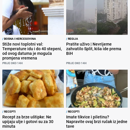
/
BOSNA I HERCEGOVINA
/
REGIJA
Stiže novi toplotni val:
Pratite uživo | Nevrijeme
Temperature idu i do 40 stepeni,
zahvatilo Split, kiša ide prema
od ovog datuma je moguća
BiH
promjena vremena
PRIJE OKO 14H
PRIJE OKO 14H
/
RECEPTI
/
RECEPTI
Recept za brze uštipke: Ne
Imate tikvice i piletinu?
upijaju ulje i gotovi su za 30
Napravite ovaj brzi ručak iz jedne
minuta
tave