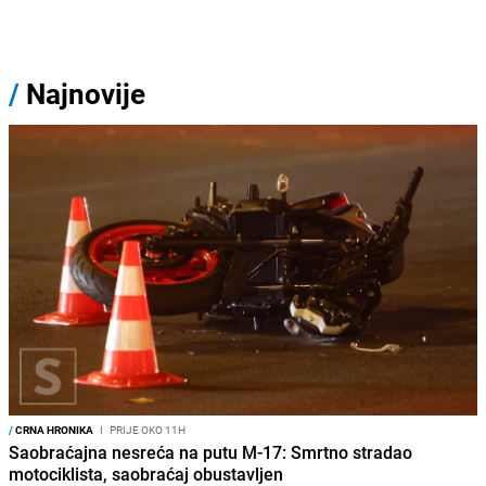
/
Najnovije
/
CRNA HRONIKA
I
PRIJE OKO 11H
Saobraćajna nesreća na putu M-17: Smrtno stradao
motociklista, saobraćaj obustavljen