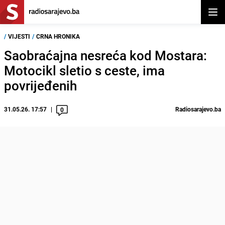
Otvor
/
VIJESTI
/
CRNA HRONIKA
Saobraćajna nesreća kod Mostara:
Motocikl sletio s ceste, ima
povrijeđenih
31.05.26. 17:57
Radiosarajevo.ba
0