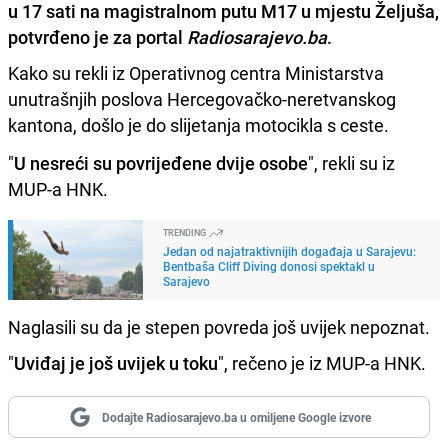
u 17 sati na magistralnom putu M17 u mjestu Željuša,
potvrđeno je za portal
Radiosarajevo.ba
.
Kako su rekli iz Operativnog centra Ministarstva
unutrašnjih poslova Hercegovačko-neretvanskog
kantona, došlo je do slijetanja motocikla s ceste.
"
U nesreći su povrijeđene dvije osobe
", rekli su iz
MUP-a HNK.
TRENDING
Jedan od najatraktivnijih događaja u Sarajevu:
Bentbaša Cliff Diving donosi spektakl u
Sarajevo
Naglasili su da je stepen povreda još uvijek nepoznat.
"
Uviđaj je još uvijek u toku
", rečeno je iz MUP-a HNK.
Dodajte Radiosarajevo.ba u omiljene Google izvore