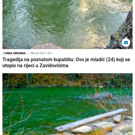
/
CRNA HRONIKA
I
PRIJE OKO 13H
Tragedija na poznatom kupalištu: Ovo je mladić (24) koji se
utopio na rijeci u Zavidovićima