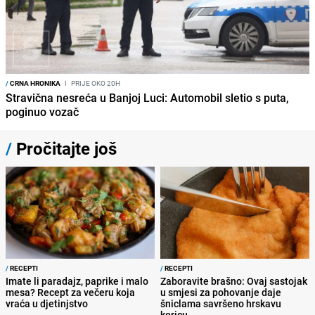
/
CRNA HRONIKA
I
PRIJE OKO 20H
Stravična nesreća u Banjoj Luci: Automobil sletio s puta,
poginuo vozač
/
Pročitajte još
/
RECEPTI
/
RECEPTI
Imate li paradajz, paprike i malo
Zaboravite brašno: Ovaj sastojak
mesa? Recept za večeru koja
u smjesi za pohovanje daje
vraća u djetinjstvo
šniclama savršeno hrskavu
koricu