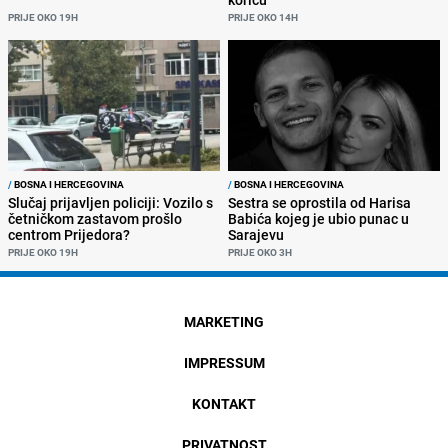
PRIJE OKO 19H
PRIJE OKO 14H
/
BOSNA I HERCEGOVINA
/
BOSNA I HERCEGOVINA
Slučaj prijavljen policiji: Vozilo s
Sestra se oprostila od Harisa
četničkom zastavom prošlo
Babića kojeg je ubio punac u
centrom Prijedora?
Sarajevu
PRIJE OKO 19H
PRIJE OKO 3H
MARKETING
IMPRESSUM
KONTAKT
PRIVATNOST