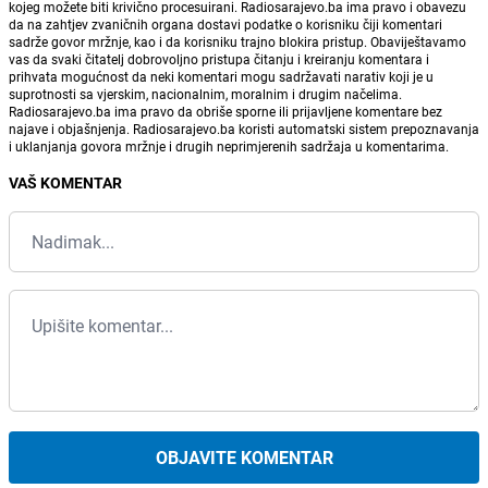
kojeg možete biti krivično procesuirani. Radiosarajevo.ba ima pravo i obavezu
da na zahtjev zvaničnih organa dostavi podatke o korisniku čiji komentari
sadrže govor mržnje, kao i da korisniku trajno blokira pristup. Obaviještavamo
vas da svaki čitatelj dobrovoljno pristupa čitanju i kreiranju komentara i
prihvata mogućnost da neki komentari mogu sadržavati narativ koji je u
suprotnosti sa vjerskim, nacionalnim, moralnim i drugim načelima.
Radiosarajevo.ba ima pravo da obriše sporne ili prijavljene komentare bez
najave i objašnjenja. Radiosarajevo.ba koristi automatski sistem prepoznavanja
i uklanjanja govora mržnje i drugih neprimjerenih sadržaja u komentarima.
VAŠ KOMENTAR
OBJAVITE KOMENTAR