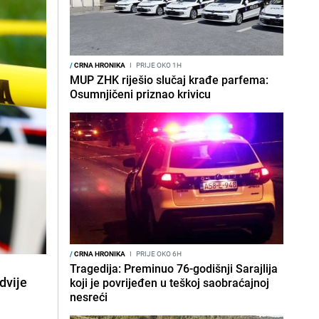
/
CRNA HRONIKA
I
PRIJE OKO 1H
MUP ZHK riješio slučaj krađe parfema:
Osumnjičeni priznao krivicu
/
CRNA HRONIKA
I
PRIJE OKO 6H
Tragedija: Preminuo 76-godišnji Sarajlija
dvije
koji je povrijeđen u teškoj saobraćajnoj
nesreći