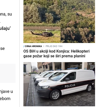
una, su
.
ušaju
"
/
CRNA HRONIKA
I
PRIJE OKO 19H
 se
OS BiH u akciji kod Konjica: Helikopteri
gase požar koji se širi prema planini
njave u
trebom