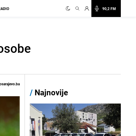
RADIO
90,2 FM
 osobe
osarajevo.ba
/
Najnovije