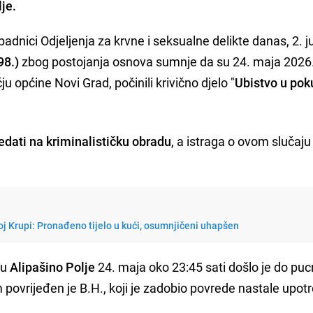
je.
ipadnici Odjeljenja za krvne i seksualne delikte danas, 2. j
98.)
zbog postojanja osnova sumnje da su 24. maja 2026
 općine Novi Grad, počinili krivično djelo "
Ubistvo u pok
edati na kriminalističku obradu
, a istraga o ovom slučaju
j Krupi: Pronađeno tijelo u kući, osumnjičeni uhapšen
ju
Alipašino Polje
24. maja oko 23:45 sati došlo je do puc
 povrijeđen je B.H., koji je zadobio povrede nastale upo