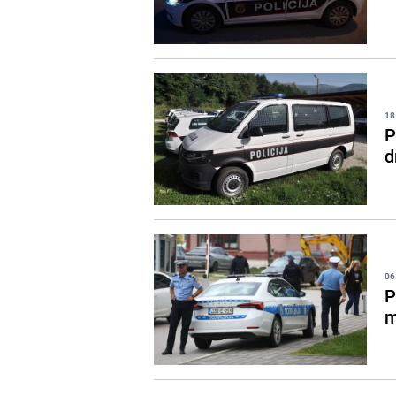
18
P
d
06
P
m