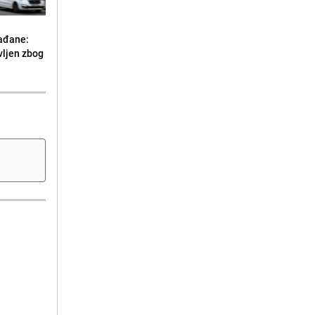
ađane:
vljen zbog