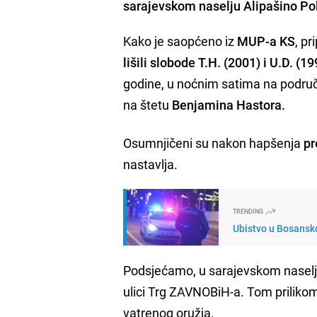
sarajevskom naselju Alipašino Pol
Kako je saopćeno iz
MUP-a KS
, pr
lišili slobode
T.H. (2001) i U.D. (19
godine, u noćnim satima na području
na štetu
Benjamina Hastora.
Osumnjičeni su nakon hapšenja
pr
nastavlja.
TRENDING
Ubistvo u Bosansko
Podsjećamo, u sarajevskom nasel
ulici Trg ZAVNOBiH-a. Tom prilikom
vatrenog oružja.