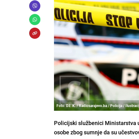
Foto: Dž. K. / Radiosarajevo.ba / Policija / Ilustraci
Policijski službenici Ministarstva
osobe zbog sumnje da su učestvov