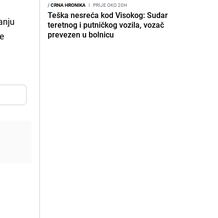
/
CRNA HRONIKA
I
PRIJE OKO 20H
Teška nesreća kod Visokog: Sudar
anju
teretnog i putničkog vozila, vozač
prevezen u bolnicu
je