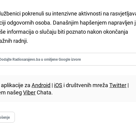
užbenici pokrenuli su intenzivne aktivnosti na rasvjetljav
kaciji odgovornih osoba. Današnjim hapšenjem napravljen 
iše informacija o slučaju biti poznato nakon okončanja
ažnih radnji.
Dodajte Radiosarajevo.ba u omiljene Google izvore
aplikacije za
Android
|
iOS
i društvenih mreža
Twitter
|
utem našeg
Viber
Chata.
pšenje