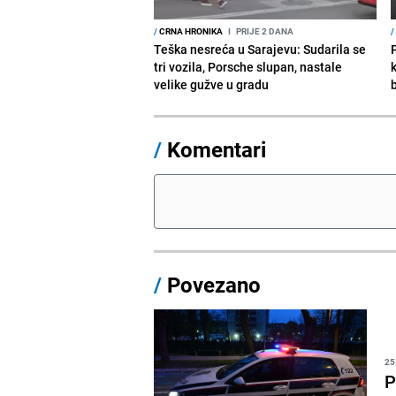
/
CRNA HRONIKA
I
PRIJE 2 DANA
/
Teška nesreća u Sarajevu: Sudarila se
tri vozila, Porsche slupan, nastale
velike gužve u gradu
/
Komentari
/
Povezano
25
P