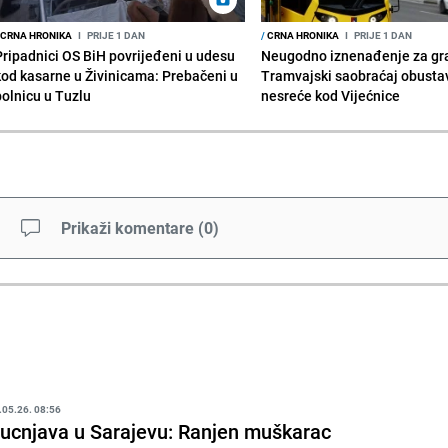
CRNA HRONIKA
I
PRIJE 1 DAN
/
CRNA HRONIKA
I
PRIJE 1 DAN
Pripadnici OS BiH povrijeđeni u udesu
Neugodno iznenađenje za gr
kod kasarne u Živinicama: Prebačeni u
Tramvajski saobraćaj obusta
bolnicu u Tuzlu
nesreće kod Vijećnice
Prikaži komentare
(
0
)
.05.26. 08:56
ucnjava u Sarajevu: Ranjen muškarac