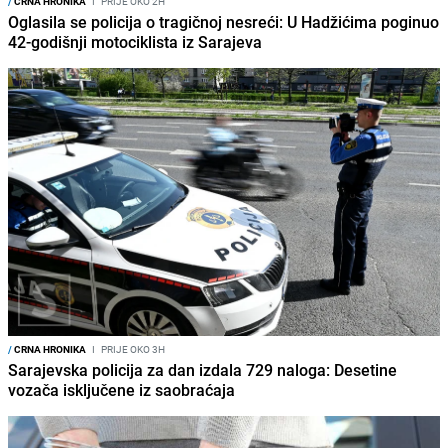
/
CRNA HRONIKA
I
PRIJE OKO 2H
Oglasila se policija o tragičnoj nesreći: U Hadžićima poginuo
42-godišnji motociklista iz Sarajeva
/
CRNA HRONIKA
I
PRIJE OKO 3H
Sarajevska policija za dan izdala 729 naloga: Desetine
vozača isključene iz saobraćaja