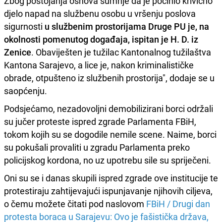
Zbog postojanja osnova sumnje da je počinio krivično
djelo napad na službenu osobu u vršenju poslova
sigurnosti
u službenim prostorijama Druge PU je, na
okolnosti pomenutog događaja, ispitan je H. D. iz
Zenice
. Obaviješten je tužilac Kantonalnog tužilaštva
Kantona Sarajevo, a lice je, nakon kriminalističke
obrade, otpušteno iz službenih prostorija", dodaje se u
saopćenju.
Podsjećamo, nezadovoljni demobilizirani borci održali
su jučer proteste ispred zgrade Parlamenta FBiH,
tokom kojih su se dogodile nemile scene. Naime, borci
su pokušali provaliti u zgradu Parlamenta preko
policijskog kordona, no uz upotrebu sile su spriječeni.
Oni su se i danas skupili ispred zgrade ove institucije te
protestiraju zahtijevajući ispunjavanje njihovih ciljeva,
o čemu možete čitati pod naslovom
FBiH / Drugi dan
protesta boraca u Sarajevu: Ovo je fašistička država,