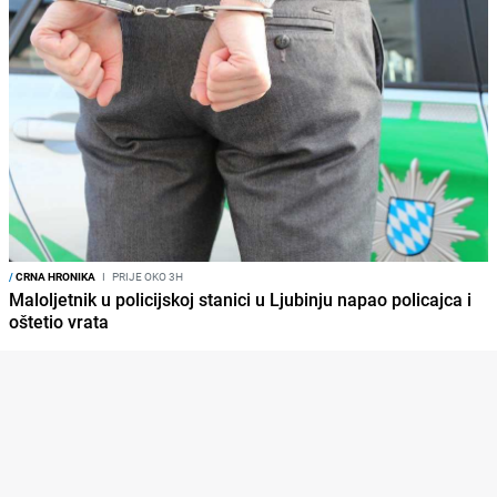
/
CRNA HRONIKA
I
PRIJE OKO 3H
Maloljetnik u policijskoj stanici u Ljubinju napao policajca i
oštetio vrata