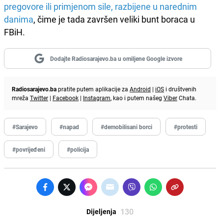
pregovore ili primjenom sile, razbijene u narednim
danima
, čime je tada završen veliki bunt boraca u
FBiH.
Dodajte Radiosarajevo.ba u omiljene Google izvore
Radiosarajevo.ba
pratite putem aplikacije za
Android
|
iOS
i društvenih
mreža
Twitter
|
Facebook
|
Instagram
, kao i putem našeg
Viber
Chata.
#Sarajevo
#napad
#demobilisani borci
#protesti
#povrijeđeni
#policija
130
Dijeljenja