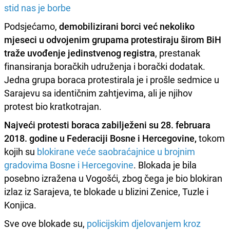
stid nas je borbe
Podsjećamo,
demobilizirani borci već nekoliko
mjeseci u odvojenim grupama protestiraju širom BiH
traže uvođenje jedinstvenog registra
, prestanak
finansiranja boračkih udruženja i borački dodatak.
Jedna grupa boraca protestirala je i prošle sedmice u
Sarajevu sa identičnim zahtjevima, ali je njihov
protest
bio kratkotrajan.
Najveći protesti boraca zabilježeni su 28. februara
2018. godine u Federaciji Bosne i Hercegovine,
tokom
kojih su
blokirane veće saobraćajnice u brojnim
gradovima Bosne i Hercegovine
. Blokada je bila
posebno izražena u Vogošći, zbog čega je bio blokiran
izlaz iz Sarajeva, te blokade u blizini Zenice, Tuzle i
Konjica.
Sve ove blokade su,
policijskim djelovanjem kroz