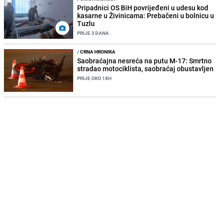
Pripadnici OS BiH povrijeđeni u udesu kod
kasarne u Živinicama: Prebačeni u bolnicu u
Tuzlu
PRIJE 3 DANA
/
CRNA HRONIKA
Saobraćajna nesreća na putu M-17: Smrtno
stradao motociklista, saobraćaj obustavljen
PRIJE OKO 18H