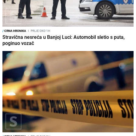
/
CRNA HRONIKA
I
PRIJE OKO 1H
Stravična nesreća u Banjoj Luci: Automobil sletio s puta,
poginuo vozač