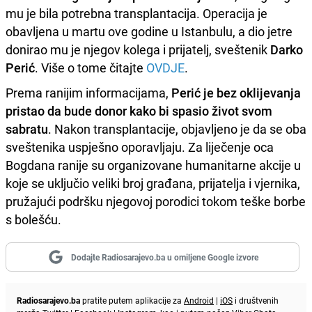
mu je bila potrebna transplantacija. Operacija je
obavljena u martu ove godine u Istanbulu, a dio jetre
donirao mu je njegov kolega i prijatelj, sveštenik
Darko
Perić
. Više o tome čitajte
OVDJE
.
Prema ranijim informacijama,
Perić je bez oklijevanja
pristao da bude donor kako bi spasio život svom
sabratu
. Nakon transplantacije, objavljeno je da se oba
sveštenika uspješno oporavljaju. Za liječenje oca
Bogdana ranije su organizovane humanitarne akcije u
koje se uključio veliki broj građana, prijatelja i vjernika,
pružajući podršku njegovoj porodici tokom teške borbe
s bolešću.
Dodajte Radiosarajevo.ba u omiljene Google izvore
Radiosarajevo.ba
pratite putem aplikacije za
Android
|
iOS
i društvenih