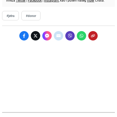
mreža
Twitter
|
Facebook
|
Instagram
, kao i putem našeg
Viber
Chata.
#jetra
#donor