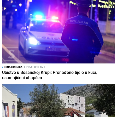
/
CRNA HRONIKA
I
PRIJE OKO 16H
Ubistvo u Bosanskoj Krupi: Pronađeno tijelo u kući,
osumnjičeni uhapšen