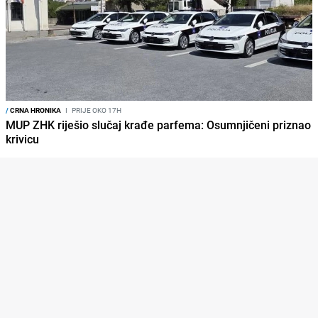
/
CRNA HRONIKA
I
PRIJE OKO 17H
MUP ZHK riješio slučaj krađe parfema: Osumnjičeni priznao
krivicu