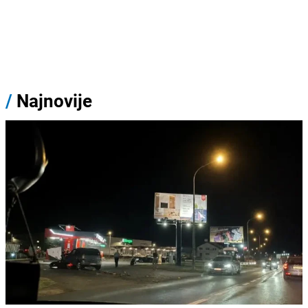
/
Najnovije