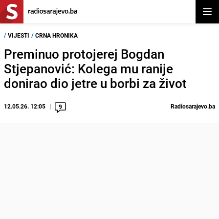
Otvor
/
VIJESTI
/
CRNA HRONIKA
Preminuo protojerej Bogdan
Stjepanović: Kolega mu ranije
donirao dio jetre u borbi za život
12.05.26. 12:05
Radiosarajevo.ba
9