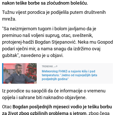
nakon teške borbe sa zloćudnom bolešću.
Tužnu vijest porodica je podijelila putem društvenih
mreža.
"Sa neizmjernom tugom i bolom javljamo da je
preminuo naš voljeni suprug, otac, sveštenik,
protojerej-hadži Bogdan Stjepanović. Neka mu Gospod
podari vječni mir, a nama snagu da izdržimo ovaj
gubitak", navedeno je u objavi.
TRENDING
Meteorolog FHMZ-a najavio kišu i pad
temperatura: "Jedno od najsvježijih ljeta
posljednjih godina"
Iz porodice su saopćili da će informacije o vremenu
opijela i sahrane biti naknadno objavljene.
Otac
Bogdan posljednjih mjeseci vodio je tešku borbu
za život zbog ozbiljnih problema s jetrom
, zbog čega