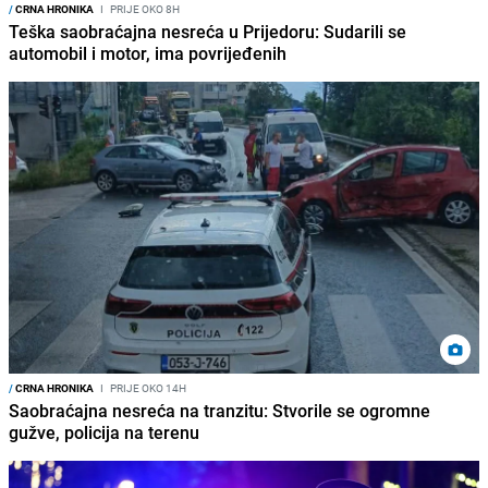
/
CRNA HRONIKA
I
PRIJE OKO 8H
Teška saobraćajna nesreća u Prijedoru: Sudarili se
automobil i motor, ima povrijeđenih
/
CRNA HRONIKA
I
PRIJE OKO 14H
Saobraćajna nesreća na tranzitu: Stvorile se ogromne
gužve, policija na terenu