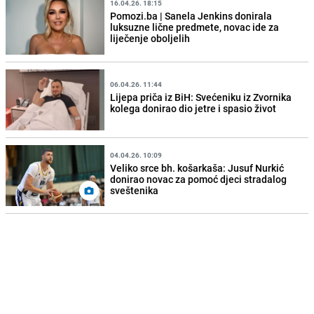
16.04.26. 18:15
Pomozi.ba | Sanela Jenkins donirala
luksuzne lične predmete, novac ide za
liječenje oboljelih
06.04.26. 11:44
Lijepa priča iz BiH: Svećeniku iz Zvornika
kolega donirao dio jetre i spasio život
04.04.26. 10:09
Veliko srce bh. košarkaša: Jusuf Nurkić
donirao novac za pomoć djeci stradalog
sveštenika