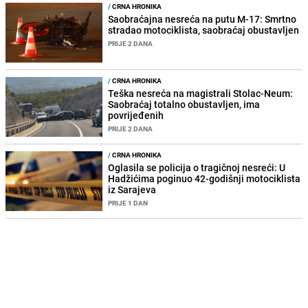
/
CRNA HRONIKA
Saobraćajna nesreća na putu M-17: Smrtno
stradao motociklista, saobraćaj obustavljen
PRIJE 2 DANA
/
CRNA HRONIKA
Teška nesreća na magistrali Stolac-Neum:
Saobraćaj totalno obustavljen, ima
povrijeđenih
PRIJE 2 DANA
/
CRNA HRONIKA
Oglasila se policija o tragičnoj nesreći: U
Hadžićima poginuo 42-godišnji motociklista
iz Sarajeva
PRIJE 1 DAN