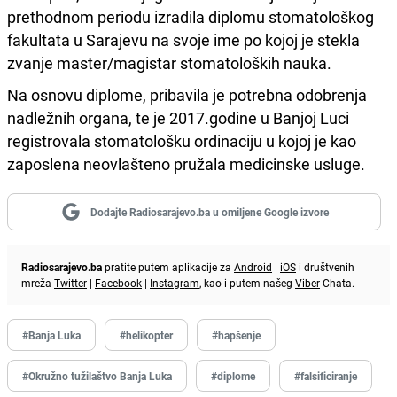
prethodnom periodu izradila diplomu stomatološkog
fakultata u Sarajevu na svoje ime po kojoj je stekla
zvanje master/magistar stomatoloških nauka.
Na osnovu diplome, pribavila je potrebna odobrenja
nadležnih organa, te je 2017.godine u Banjoj Luci
registrovala stomatološku ordinaciju u kojoj je kao
zaposlena neovlašteno pružala medicinske usluge.
Dodajte Radiosarajevo.ba u omiljene Google izvore
Radiosarajevo.ba
pratite putem aplikacije za
Android
|
iOS
i društvenih
mreža
Twitter
|
Facebook
|
Instagram
, kao i putem našeg
Viber
Chata.
#Banja Luka
#helikopter
#hapšenje
#Okružno tužilaštvo Banja Luka
#diplome
#falsificiranje