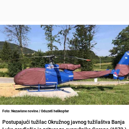
Foto: Nezavisne novine / Oduzeti helikopter
Postupajući tužilac Okružnog javnog tužilaštva Banja