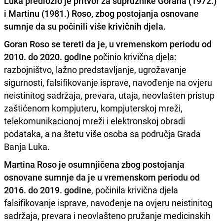
Luka
predložio je pritvor za supružnike
Gorana (1972.)
i Martinu (1981.) Ros
o, zbog postojanja osnovane
sumnje da su počinili više krivičnih djela.
Goran Roso se tereti da je, u vremenskom periodu od
2010. do 2020. godine
počinio krivična djela:
razbojništvo, lažno predstavljanje, ugrožavanje
sigurnosti, falsifikovanje isprave, navođenje na ovjeru
neistinitog sadržaja, prevara, utaja, neovlašten pristup
zaštićenom kompjuteru, kompjuterskoj mreži,
telekomunikacionoj mreži i elektronskoj obradi
podataka, a na štetu više osoba sa područja Grada
Banja Luka.
Martina Roso je osumnjičena zbog postojanja
osnovane sumnje da je u vremenskom periodu od
2016. do 2019. godine
, počinila krivična djela
falsifikovanje isprave, navođenje na ovjeru neistinitog
sadržaja, prevara i neovlašteno pružanje medicinskih