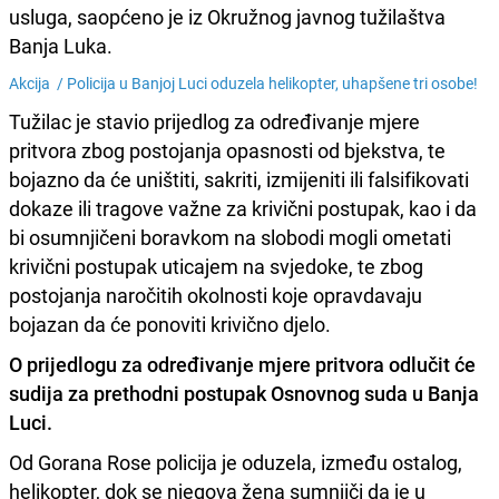
usluga, saopćeno je iz Okružnog javnog tužilaštva
Banja Luka.
Akcija /
Policija u Banjoj Luci oduzela helikopter, uhapšene tri osobe!
Tužilac je stavio prijedlog za određivanje mjere
pritvora zbog postojanja opasnosti od bjekstva, te
bojazno da će uništiti, sakriti, izmijeniti ili falsifikovati
dokaze ili tragove važne za krivični postupak, kao i da
bi osumnjičeni boravkom na slobodi mogli ometati
krivični postupak uticajem na svjedoke, te zbog
postojanja naročitih okolnosti koje opravdavaju
bojazan da će ponoviti krivično djelo.
O prijedlogu za određivanje mjere pritvora odlučit će
sudija za prethodni postupak Osnovnog suda u Banja
Luci.
Od Gorana Rose policija je oduzela, između ostalog,
helikopter, dok se njegova žena sumnjiči da je u