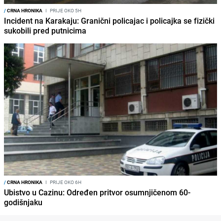
/
CRNA HRONIKA
I
PRIJE OKO 5H
Incident na Karakaju: Granični policajac i policajka se fizički
sukobili pred putnicima
/
CRNA HRONIKA
I
PRIJE OKO 6H
Ubistvo u Cazinu: Određen pritvor osumnjičenom 60-
godišnjaku