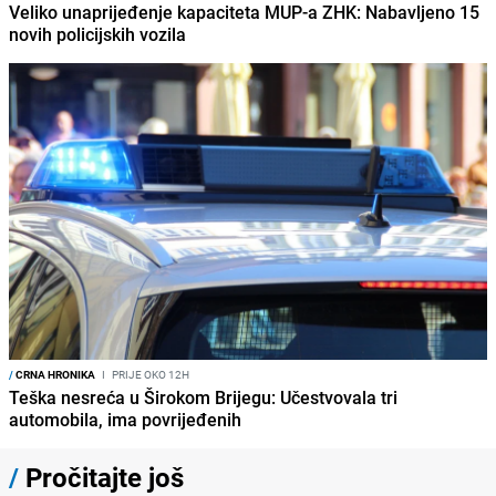
Veliko unaprijeđenje kapaciteta MUP-a ZHK: Nabavljeno 15
novih policijskih vozila
/
CRNA HRONIKA
I
PRIJE OKO 12H
Teška nesreća u Širokom Brijegu: Učestvovala tri
automobila, ima povrijeđenih
/
Pročitajte još