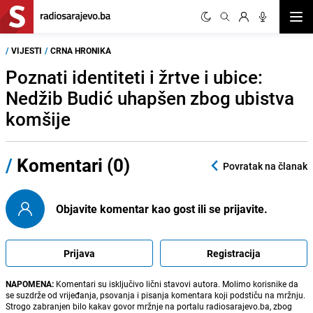
Otvor
/
VIJESTI
/
CRNA HRONIKA
Poznati identiteti i žrtve i ubice:
Nedžib Budić uhapšen zbog ubistva
komšije
/
Komentari (0)
Povratak na članak
Objavite komentar kao gost ili se prijavite.
Prijava
Registracija
NAPOMENA:
Komentari su isključivo lični stavovi autora. Molimo korisnike da
se suzdrže od vrijeđanja, psovanja i pisanja komentara koji podstiču na mržnju.
Strogo zabranjen bilo kakav govor mržnje na portalu radiosarajevo.ba, zbog