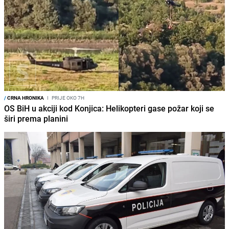
/
CRNA HRONIKA
I
PRIJE OKO 7H
OS BiH u akciji kod Konjica: Helikopteri gase požar koji se
širi prema planini