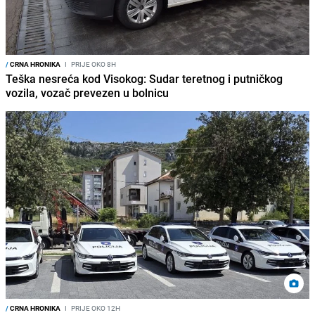
/
CRNA HRONIKA
I
PRIJE OKO 8H
Teška nesreća kod Visokog: Sudar teretnog i putničkog
vozila, vozač prevezen u bolnicu
/
CRNA HRONIKA
I
PRIJE OKO 12H