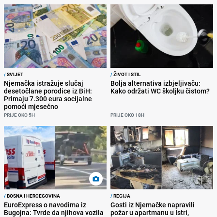
/
SVIJET
/
ŽIVOT I STIL
Njemačka istražuje slučaj
Bolja alternativa izbjeljivaču:
desetočlane porodice iz BiH:
Kako održati WC školjku čistom?
Primaju 7.300 eura socijalne
pomoći mjesečno
PRIJE OKO 5H
PRIJE OKO 18H
/
BOSNA I HERCEGOVINA
/
REGIJA
EuroExpress o navodima iz
Gosti iz Njemačke napravili
Bugojna: Tvrde da njihova vozila
požar u apartmanu u Istri,