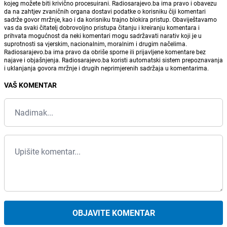
kojeg možete biti krivično procesuirani. Radiosarajevo.ba ima pravo i obavezu
da na zahtjev zvaničnih organa dostavi podatke o korisniku čiji komentari
sadrže govor mržnje, kao i da korisniku trajno blokira pristup. Obaviještavamo
vas da svaki čitatelj dobrovoljno pristupa čitanju i kreiranju komentara i
prihvata mogućnost da neki komentari mogu sadržavati narativ koji je u
suprotnosti sa vjerskim, nacionalnim, moralnim i drugim načelima.
Radiosarajevo.ba ima pravo da obriše sporne ili prijavljene komentare bez
najave i objašnjenja. Radiosarajevo.ba koristi automatski sistem prepoznavanja
i uklanjanja govora mržnje i drugih neprimjerenih sadržaja u komentarima.
VAŠ KOMENTAR
OBJAVITE KOMENTAR