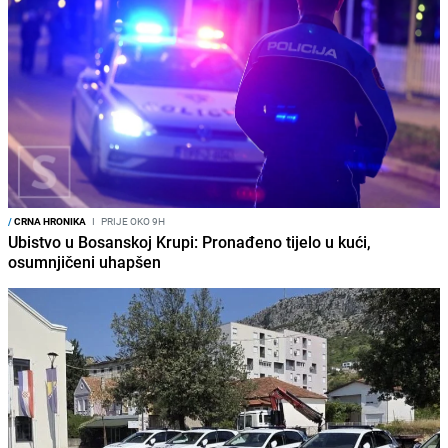
/
CRNA HRONIKA
I
PRIJE OKO 9H
Ubistvo u Bosanskoj Krupi: Pronađeno tijelo u kući,
osumnjičeni uhapšen