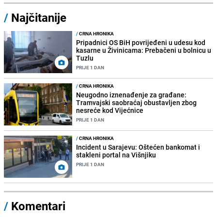
/
Najčitanije
/
CRNA HRONIKA
Pripadnici OS BiH povrijeđeni u udesu kod
kasarne u Živinicama: Prebačeni u bolnicu u
Tuzlu
PRIJE 1 DAN
/
CRNA HRONIKA
Neugodno iznenađenje za građane:
Tramvajski saobraćaj obustavljen zbog
nesreće kod Vijećnice
PRIJE 1 DAN
/
CRNA HRONIKA
Incident u Sarajevu: Oštećen bankomat i
stakleni portal na Višnjiku
PRIJE 1 DAN
/
Komentari