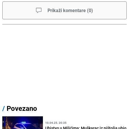
Prikaži komentare
(
0
)
/
Povezano
10.04.25. 20:35
Ubistvo u Milićima: Muškarac iz pištolja ubio