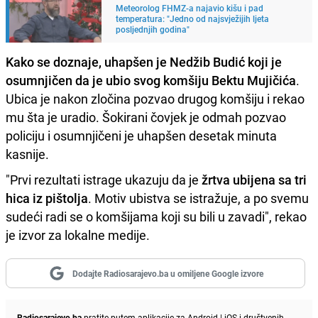
Meteorolog FHMZ-a najavio kišu i pad
temperatura: "Jedno od najsvježijih ljeta
posljednjih godina"
Kako se doznaje, uhapšen je Nedžib Budić koji je
osumnjičen da je ubio svog komšiju Bektu Mujičića
.
Ubica je nakon zločina pozvao drugog komšiju i rekao
mu šta je uradio. Šokirani čovjek je odmah pozvao
policiju i osumnjičeni je uhapšen desetak minuta
kasnije.
"Prvi rezultati istrage ukazuju da je
žrtva ubijena sa tri
hica iz pištolja
. Motiv ubistva se istražuje, a po svemu
sudeći radi se o komšijama koji su bili u zavadi", rekao
je izvor za lokalne medije.
Dodajte Radiosarajevo.ba u omiljene Google izvore
Radiosarajevo.ba
pratite putem aplikacije za
Android
|
iOS
i društvenih