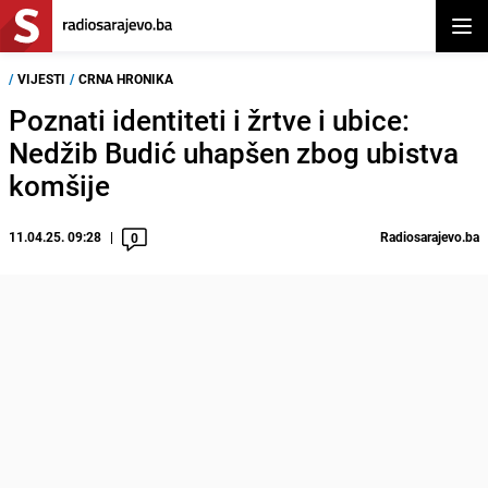
Otvor
/
VIJESTI
/
CRNA HRONIKA
Poznati identiteti i žrtve i ubice:
Nedžib Budić uhapšen zbog ubistva
komšije
11.04.25. 09:28
Radiosarajevo.ba
0