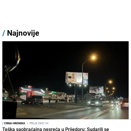
/
Najnovije
/
CRNA HRONIKA
I
PRIJE OKO 1H
Teška saobraćajna nesreća u Prijedoru: Sudarili se