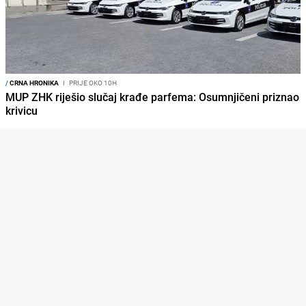
/
CRNA HRONIKA
I
PRIJE OKO 10H
MUP ZHK riješio slučaj krađe parfema: Osumnjičeni priznao
krivicu