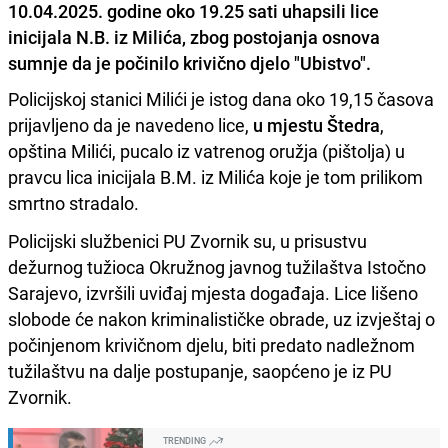
10.04.2025. godine oko 19.25 sati uhapsili lice
inicijala N.B. iz Milića, zbog postojanja osnova
sumnje da je počinilo krivično djelo "Ubistvo".
Policijskoj stanici Milići je istog dana oko 19,15 časova
prijavljeno da je navedeno lice,
u mjestu Štedra
,
opština Milići, pucalo iz vatrenog oružja (pištolja) u
pravcu lica inicijala B.M. iz Milića koje je tom prilikom
smrtno stradalo.
Policijski službenici PU Zvornik su, u prisustvu
dežurnog tužioca Okružnog javnog tužilaštva Istočno
Sarajevo, izvršili uviđaj mjesta događaja. Lice lišeno
slobode će nakon kriminalističke obrade, uz izvještaj o
počinjenom krivičnom djelu, biti predato nadležnom
tužilaštvu na dalje postupanje, saopćeno je iz PU
Zvornik.
TRENDING