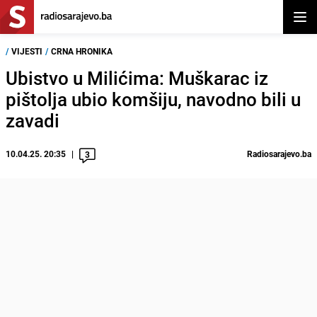
Otvor
/
VIJESTI
/
CRNA HRONIKA
Ubistvo u Milićima: Muškarac iz
pištolja ubio komšiju, navodno bili u
zavadi
10.04.25. 20:35
Radiosarajevo.ba
3