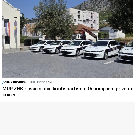
/
CRNA HRONIKA
I
PRIJE OKO 15H
MUP ZHK riješio slučaj krađe parfema: Osumnjičeni priznao
krivicu