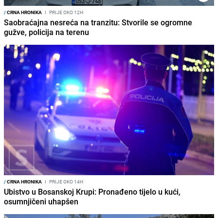
/
CRNA HRONIKA
I
PRIJE OKO 12H
Saobraćajna nesreća na tranzitu: Stvorile se ogromne
gužve, policija na terenu
/
CRNA HRONIKA
I
PRIJE OKO 14H
Ubistvo u Bosanskoj Krupi: Pronađeno tijelo u kući,
osumnjičeni uhapšen