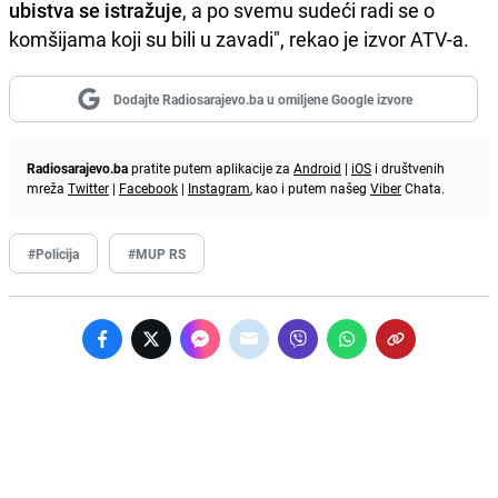
ubistva se istražuje
, a po svemu sudeći radi se o
komšijama koji su bili u zavadi", rekao je izvor ATV-a.
Dodajte Radiosarajevo.ba u omiljene Google izvore
Radiosarajevo.ba
pratite putem aplikacije za
Android
|
iOS
i društvenih
mreža
Twitter
|
Facebook
|
Instagram
, kao i putem našeg
Viber
Chata.
#Policija
#MUP RS