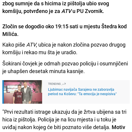
zbog sumnje da s hicima iz pištolja ubio svog
komšiju, potvrđeno je za
ATV
u PU Zvornik.
Zločin se dogodio oko 19:15 sati u mjestu Štedra kod
Milića.
Kako piše
ATV
, ubica je nakon zločina pozvao drugog
komšiju i rekao mu šta je uradio.
Šokirani čovjek je odmah pozvao policiju i osumnjičeni
je uhapšen desetak minuta kasnije.
TRENDING
Ljubimac navijača Sarajeva ne zaboravlja
period na Koševu: "Ta emocija je neopisiva"
"Prvi rezultati istrage ukazuju da je žrtva ubijena sa tri
hica iz pištolja. Policija je na licu mjesta i u toku je
uviđaj nakon kojeg će biti poznato više detalja.
Motiv