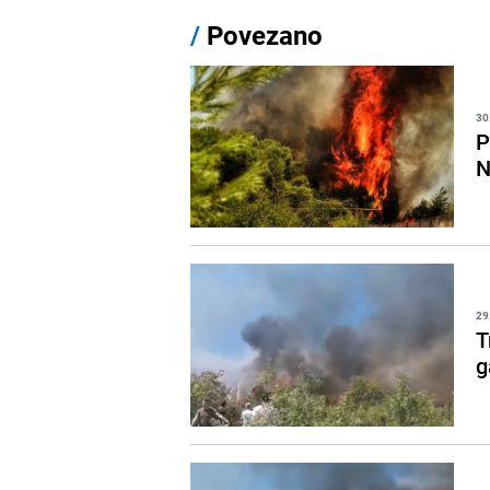
/
Povezano
30
P
N
29
T
g