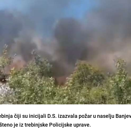
binja čiji su inicijali D.S. izazvala požar u naselju Banje
teno je iz trebinjske Policijske uprave.