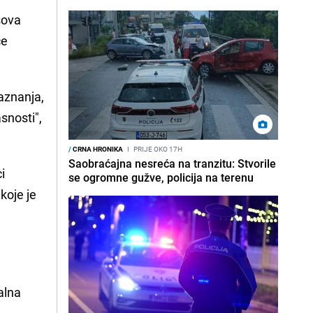
sova
ce
saznanja,
snosti",
/
CRNA HRONIKA
I
PRIJE OKO 17H
Saobraćajna nesreća na tranzitu: Stvorile
i
se ogromne gužve, policija na terenu
koje je
jalna