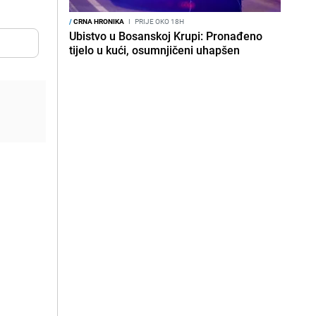
/
CRNA HRONIKA
I
PRIJE OKO 18H
Ubistvo u Bosanskoj Krupi: Pronađeno
tijelo u kući, osumnjičeni uhapšen