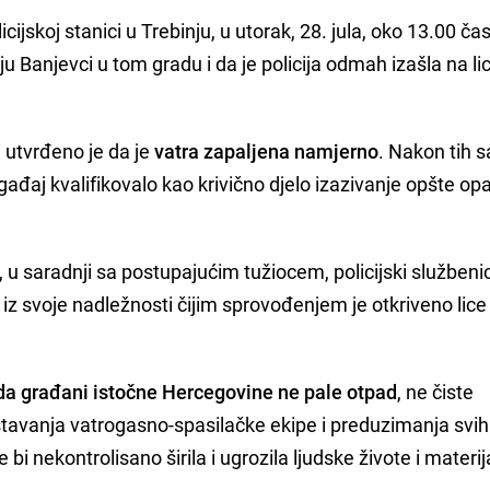
ijskoj stanici u Trebinju, u utorak, 28. jula, oko 13.00 ča
lju Banjevci u tom gradu i da je policija odmah izašla na li
 utvrđeno je da je
vatra zapaljena namjerno
. Nakon tih 
gađaj kvalifikovalo kao krivično djelo izazivanje opšte opa
, u saradnji sa postupajućim tužiocem, policijski službenic
e iz svoje nadležnosti čijim sprovođenjem je otkriveno lice 
da građani istočne Hercegovine ne pale otpad
, ne čiste
štavanja vatrogasno-spasilačke ekipe i preduzimanja svih
bi nekontrolisano širila i ugrozila ljudske živote i materi