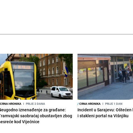
CRNA HRONIKA
I
PRIJE 2 DANA
/
CRNA HRONIKA
I
PRIJE 1 DAN
Neugodno iznenađenje za građane:
Incident u Sarajevu: Ošteće
Tramvajski saobraćaj obustavljen zbog
i stakleni portal na Višnjiku
nesreće kod Vijećnice