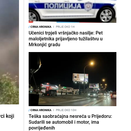
/
CRNA HRONIKA
I
PRIJE OKO 1H
Učenici trpjeli vršnjačko nasilje: Pet
maloljetnika prijavljeno tužilaštvu u
Mrkonjić gradu
/
CRNA HRONIKA
I
PRIJE OKO 10H
vci
koji
Teška saobraćajna nesreća u Prijedoru:
Sudarili se automobil i motor, ima
povrijeđenih