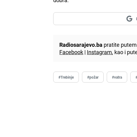
Radiosarajevo.ba
pratite putem 
Facebook
|
Instagram
, kao i p
#Trebinje
#požar
#vatra