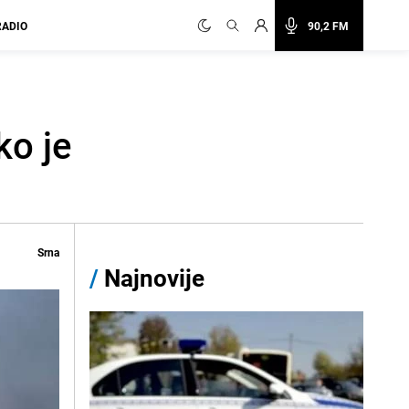
RADIO
90,2 FM
ko je
Srna
/
Najnovije