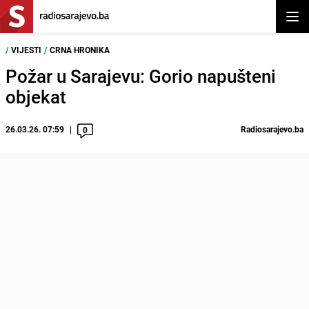
Otvor
/
VIJESTI
/
CRNA HRONIKA
Požar u Sarajevu: Gorio napušteni
objekat
26.03.26. 07:59
Radiosarajevo.ba
0