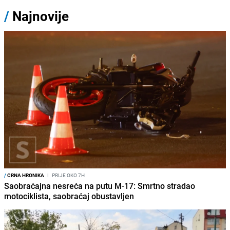
/
Najnovije
/
CRNA HRONIKA
I
PRIJE OKO 7H
Saobraćajna nesreća na putu M-17: Smrtno stradao
motociklista, saobraćaj obustavljen