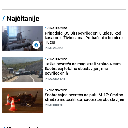
/
Najčitanije
/
CRNA HRONIKA
Pripadnici OS BiH povrijeđeni u udesu kod
kasarne u Živinicama: Prebačeni u bolnicu u
Tuzlu
PRIJE 2 DANA
/
CRNA HRONIKA
Teška nesreća na magistrali Stolac-Neum:
Saobraćaj totalno obustavljen, ima
povrijeđenih
PRIJE OKO 17H
/
CRNA HRONIKA
Saobraćajna nesreća na putu M-17: Smrtno
stradao motociklista, saobraćaj obustavljen
PRIJE OKO 7H