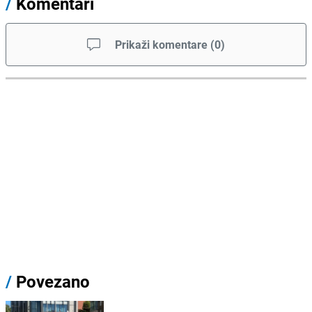
/
Komentari
Prikaži komentare
(
0
)
/
Povezano