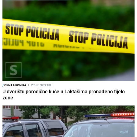
/
CRNA HRONIKA
I
PRIJE OKO 18H
U dvorištu porodične kuće u Laktašima pronađeno tijelo
žene