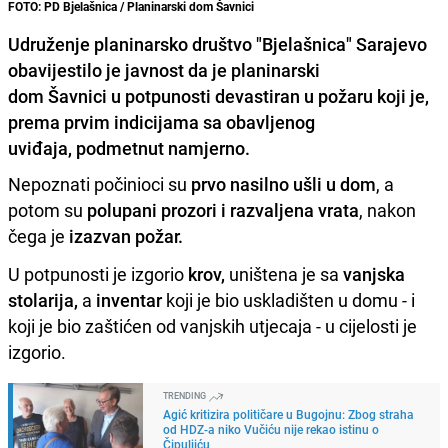
FOTO: PD Bjelašnica / Planinarski dom Šavnici
Udruženje planinarsko društvo "Bjelašnica" Sarajevo
obavijestilo je javnost da je planinarski
dom Šavnici u potpunosti devastiran u požaru koji je,
prema prvim indicijama sa obavljenog
uviđaja, podmetnut namjerno.
Nepoznati počinioci su
prvo nasilno ušli u dom
, a
potom su
polupani prozori i razvaljena vrata
, nakon
čega je
izazvan požar.
U potpunosti je izgorio
krov,
uništena je sa
vanjska
stolarija,
a
inventar
koji je bio uskladišten u domu - i
koji je bio zaštićen od vanjskih utjecaja - u cijelosti je
izgorio.
TRENDING
Agić kritizira političare u Bugojnu: Zbog straha
od HDZ-a niko Vučiću nije rekao istinu o
Čipuljiću