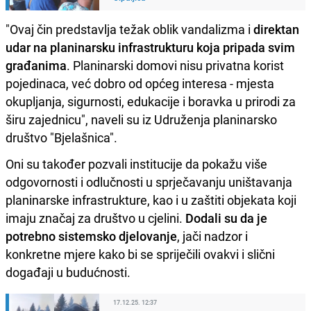
"Ovaj čin predstavlja težak oblik vandalizma i
direktan
udar na planinarsku infrastrukturu koja pripada svim
građanima
. Planinarski domovi nisu privatna korist
pojedinaca, već dobro od općeg interesa - mjesta
okupljanja, sigurnosti, edukacije i boravka u prirodi za
širu zajednicu", naveli su iz Udruženja planinarsko
društvo "Bjelašnica".
Oni su također pozvali institucije da pokažu više
odgovornosti i odlučnosti u sprječavanju uništavanja
planinarske infrastrukture, kao i u zaštiti objekata koji
imaju značaj za društvo u cjelini.
Dodali su da je
potrebno sistemsko djelovanje
, jači nadzor i
konkretne mjere kako bi se spriječili ovakvi i slični
događaji u budućnosti.
17.12.25. 12:37