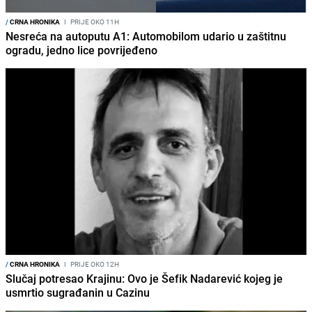
/
CRNA HRONIKA
I
PRIJE OKO 11H
Nesreća na autoputu A1: Automobilom udario u zaštitnu
ogradu, jedno lice povrijeđeno
/
CRNA HRONIKA
I
PRIJE OKO 12H
Slučaj potresao Krajinu: Ovo je Šefik Nadarević kojeg je
usmrtio sugrađanin u Cazinu