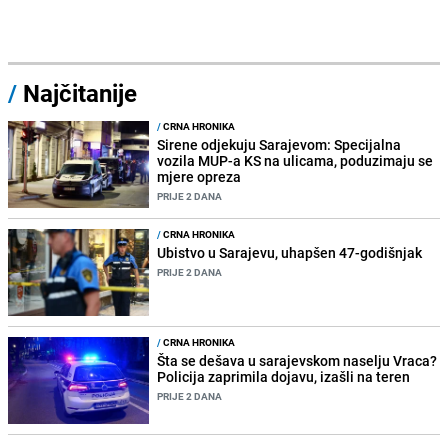
/
Najčitanije
/
CRNA HRONIKA
Sirene odjekuju Sarajevom: Specijalna
vozila MUP-a KS na ulicama, poduzimaju se
mjere opreza
PRIJE 2 DANA
/
CRNA HRONIKA
Ubistvo u Sarajevu, uhapšen 47-godišnjak
PRIJE 2 DANA
/
CRNA HRONIKA
Šta se dešava u sarajevskom naselju Vraca?
Policija zaprimila dojavu, izašli na teren
PRIJE 2 DANA