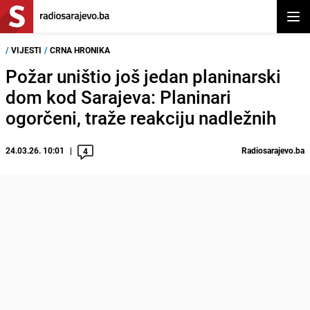
Otvor
/
VIJESTI
/
CRNA HRONIKA
Požar uništio još jedan planinarski
dom kod Sarajeva: Planinari
ogorčeni, traže reakciju nadležnih
24.03.26. 10:01
Radiosarajevo.ba
4