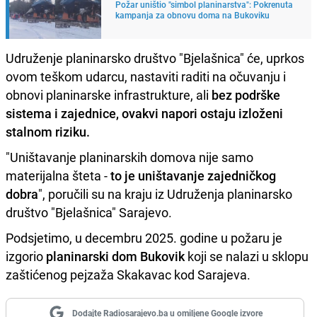
Požar uništio "simbol planinarstva": Pokrenuta
kampanja za obnovu doma na Bukoviku
Udruženje planinarsko društvo "Bjelašnica" će, uprkos
ovom teškom udarcu, nastaviti raditi na očuvanju i
obnovi planinarske infrastrukture, ali
bez podrške
sistema i zajednice, ovakvi napori ostaju izloženi
stalnom riziku.
"Uništavanje planinarskih domova nije samo
materijalna šteta -
to je uništavanje zajedničkog
dobra
", poručili su na kraju iz Udruženja planinarsko
društvo "Bjelašnica" Sarajevo.
Podsjetimo, u decembru 2025. godine u požaru je
izgorio
planinarski dom Bukovik
koji se nalazi u sklopu
zaštićenog pejzaža Skakavac kod Sarajeva.
Dodajte Radiosarajevo.ba u omiljene Google izvore