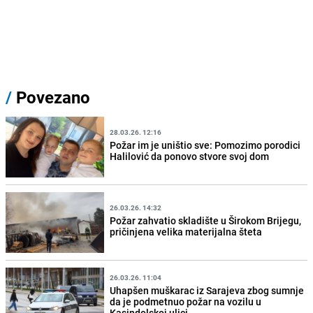
/
Povezano
28.03.26. 12:16
Požar im je uništio sve: Pomozimo porodici
Halilović da ponovo stvore svoj dom
26.03.26. 14:32
Požar zahvatio skladište u Širokom Brijegu,
pričinjena velika materijalna šteta
26.03.26. 11:04
Uhapšen muškarac iz Sarajeva zbog sumnje
da je podmetnuo požar na vozilu u
Kasindolskoj ulici