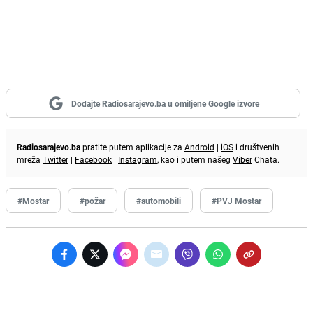
Dodajte Radiosarajevo.ba u omiljene Google izvore
Radiosarajevo.ba
pratite putem aplikacije za
Android
|
iOS
i društvenih
mreža
Twitter
|
Facebook
|
Instagram
, kao i putem našeg
Viber
Chata.
#Mostar
#požar
#automobili
#PVJ Mostar