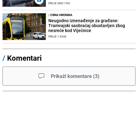
PRIJE OKO 19H
/
CRNA HRONIKA
Neugodno iznenađenje za građane:
Tramvajski saobraćaj obustavljen zbog
nesreće kod Vijećnice
PRIJE 1 DAN
/
Komentari
Prikaži komentare
(
3
)