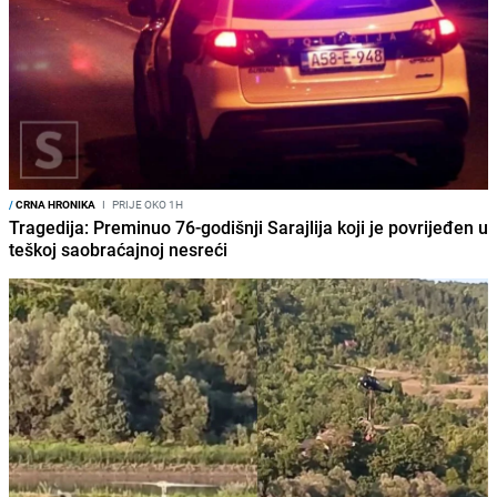
/
CRNA HRONIKA
I
PRIJE OKO 1H
Tragedija: Preminuo 76-godišnji Sarajlija koji je povrijeđen u
teškoj saobraćajnoj nesreći