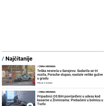
/
Najčitanije
/
CRNA HRONIKA
Teška nesreća u Sarajevu: Sudarila se tri
vozila, Porsche slupan, nastale velike gužve
u gradu
PRIJE 2 DANA
/
CRNA HRONIKA
Pripadnici OS BiH povrijeđeni u udesu kod
kasarne u Živinicama: Prebačeni u bolnicu u
Tuzlu