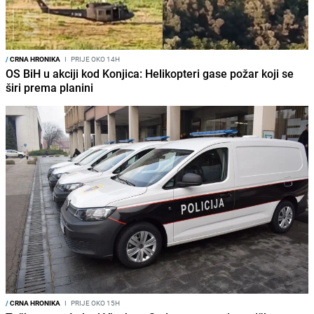
/
CRNA HRONIKA
I
PRIJE OKO 14H
OS BiH u akciji kod Konjica: Helikopteri gase požar koji se
širi prema planini
/
CRNA HRONIKA
I
PRIJE OKO 15H