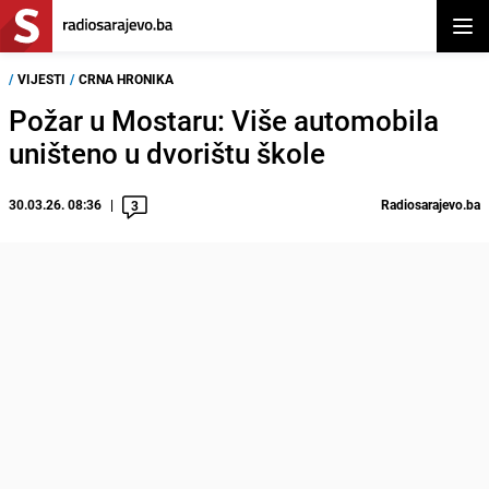
Otvor
/
VIJESTI
/
CRNA HRONIKA
Požar u Mostaru: Više automobila
uništeno u dvorištu škole
30.03.26. 08:36
Radiosarajevo.ba
3