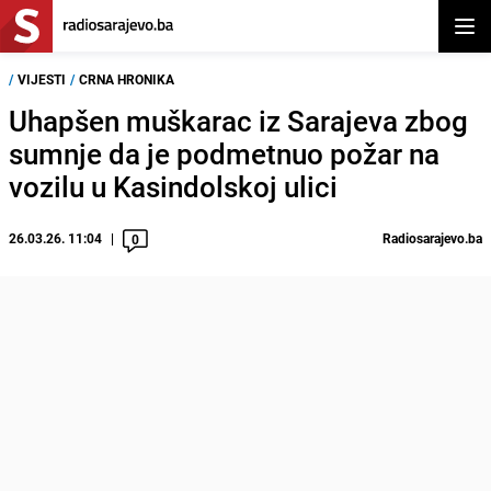
Otvor
/
VIJESTI
/
CRNA HRONIKA
Uhapšen muškarac iz Sarajeva zbog
sumnje da je podmetnuo požar na
vozilu u Kasindolskoj ulici
26.03.26. 11:04
Radiosarajevo.ba
0