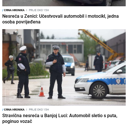
/
CRNA HRONIKA
I
PRIJE OKO 15H
Nesreća u Zenici: Učestvovali automobil i motocikl, jedna
osoba povrijeđena
/
CRNA HRONIKA
I
PRIJE OKO 15H
Stravična nesreća u Banjoj Luci: Automobil sletio s puta,
poginuo vozač