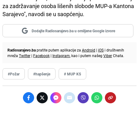
za zadržavanje osoba lišenih slobode MUP-a Kantona
Sarajevo", navodi se u saopćenju.
Dodajte Radiosarajevo.ba u omiljene Google izvore
Radiosarajevo.ba
pratite putem aplikacije za
Android
|
iOS
i društvenih
mreža
Twitter
|
Facebook
|
Instagram
, kao i putem našeg
Viber
Chata.
#Požar
#hapšenje
# MUP KS