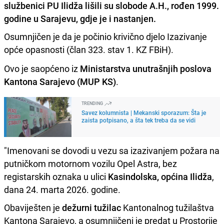
službenici PU Ilidža lišili su slobode A.H., rođen 1999.
godine u Sarajevu, gdje je i nastanjen.
Osumnjičen je da je počinio krivično djelo Izazivanje
opće opasnosti (član 323. stav 1. KZ FBiH).
Ovo je saopćeno iz
Ministarstva unutrašnjih poslova
Kantona Sarajevo (MUP KS)
.
TRENDING
Savez kolumnista | Mekanski sporazum: Šta je
zaista potpisano, a šta tek treba da se vidi
"Imenovani se dovodi u vezu sa izazivanjem požara na
putničkom motornom vozilu Opel Astra, bez
registarskih oznaka u ulici
Kasindolska, općina Ilidža
,
dana 24. marta 2026. godine.
Obaviješten je
dežurni tužilac
Kantonalnog tužilaštva
Kantona Sarajevo, a osumnjičeni je predat u Prostorije