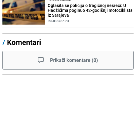
Oglasila se policija o tragičnoj nesreći: U
Hadžićima poginuo 42-godišnji motociklista
iz Sarajeva
PRIJE OKO 17H
/
Komentari
Prikaži komentare
(
0
)