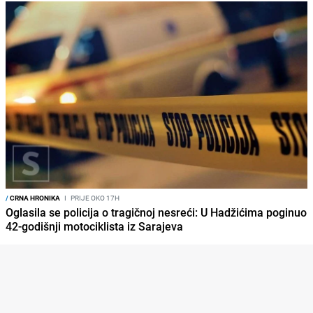
/
CRNA HRONIKA
I
PRIJE OKO 17H
Oglasila se policija o tragičnoj nesreći: U Hadžićima poginuo
42-godišnji motociklista iz Sarajeva