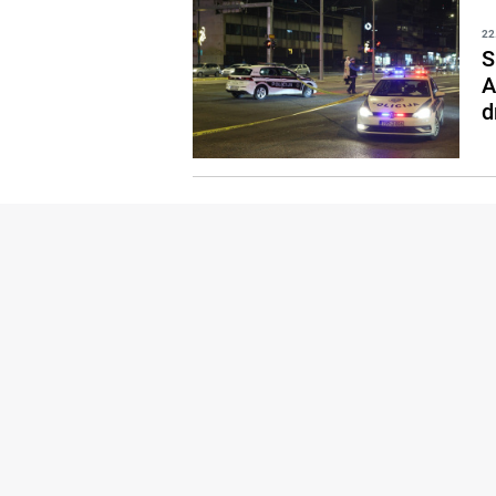
22
S
A
d