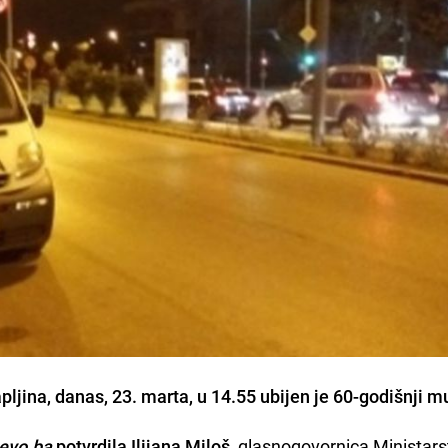
apljina, danas, 23. marta, u 14.55 ubijen je 60-godišnji 
evo.ba
potvrdila Ilijana Miloš
, glasnogovornica Ministar