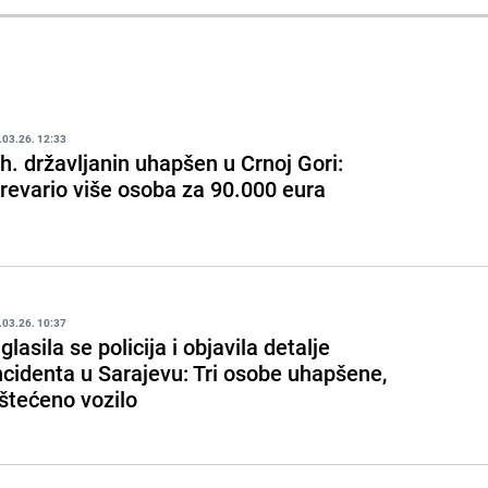
.03.26. 12:33
h. državljanin uhapšen u Crnoj Gori:
revario više osoba za 90.000 eura
.03.26. 10:37
glasila se policija i objavila detalje
ncidenta u Sarajevu: Tri osobe uhapšene,
štećeno vozilo