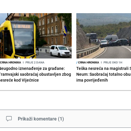
CRNA HRONIKA
I
PRIJE 2 DANA
/
CRNA HRONIKA
I
PRIJE OKO 1H
Neugodno iznenađenje za građane:
Teška nesreća na magistrali 
Tramvajski saobraćaj obustavljen zbog
Neum: Saobraćaj totalno obus
nesreće kod Vijećnice
ima povrijeđenih
Prikaži komentare
(
1
)