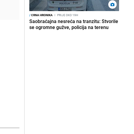
/
CRNA HRONIKA
I
PRIJE OKO 19H
Saobraćajna nesreća na tranzitu: Stvorile
se ogromne gužve, policija na terenu