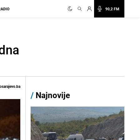
RADIO
90,2 FM
edna
osarajevo.ba
/
Najnovije