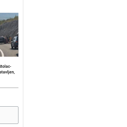
Stolac-
tavljen,