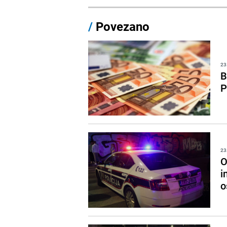
/
Povezano
23
B
P
23
O
i
o