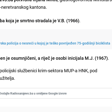
o-neretvanskog kantona.
a koja je smrtno stradala je V.B. (1966)
.
ska policija o nesreći u kojoj je teško povrijeđen 75-godišnji biciklista
n je osumnjičeni, a riječ je osobi inicijala M.J. (1967)
.
 policijski službenici krim-sektora MUP-a HNK, pod
žitelja.
Dodajte Radiosarajevo.ba u omiljene Google izvore