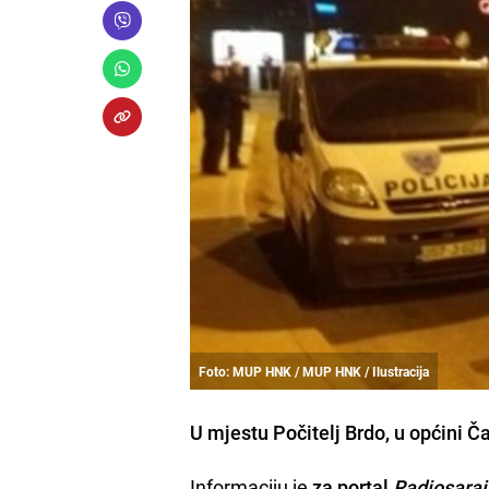
Foto: MUP HNK / MUP HNK / Ilustracija
U mjestu Počitelj Brdo, u općini Č
Informaciju je
za portal
Radiosaraj