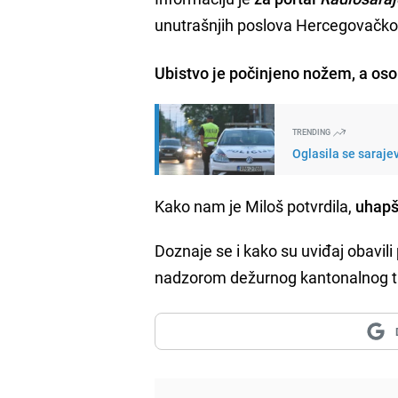
unutrašnjih poslova Hercegovačk
Ubistvo je počinjeno nožem, a osob
TRENDING
Oglasila se sarajev
Kako nam je Miloš potvrdila,
uhapše
Doznaje se i kako su uviđaj obavili
nadzorom dežurnog kantonalnog tu