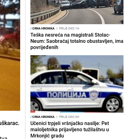
/
CRNA HRONIKA
I
PRIJE OKO 1H
Teška nesreća na magistrali Stolac-
Neum: Saobraćaj totalno obustavljen, ima
povrijeđenih
/
CRNA HRONIKA
I
PRIJE OKO 3H
muškarac.
Učenici trpjeli vršnjačko nasilje: Pet
maloljetnika prijavljeno tužilaštvu u
Mrkonjić gradu
stva