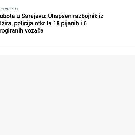
.03.26. 11:19
ubota u Sarajevu: Uhapšen razbojnik iz
lžira, policija otkrila 18 pijanih i 6
rogiranih vozača