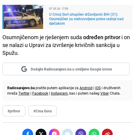
07.03.26. 17:50
U Crnoj Gori uhapšen državljanin BiH (31):
Osumnjičen za nedozvoljene polne radnje nad
dječakom
Osumnjičenom je rješenjem suda
određen pritvor
i on
se nalazi u Upravi za izvršenje krivičnih sankcija u
Spužu.
Dodajte Radiosarajevo.ba u omiljene Google izvore
Radiosarajevo.ba
pratite putem aplikacije za
Android
|
iOS
i društvenih
mreža
Twitter
|
Facebook
|
Instagram
, kao i putem našeg
Viber
Chata.
#pritvor
#Crna Gora