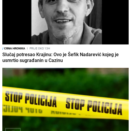
/
CRNA HRONIKA
I
PRIJE OKO 13H
Slučaj potresao Krajinu: Ovo je Šefik Nadarević kojeg je
usmrtio sugrađanin u Cazinu