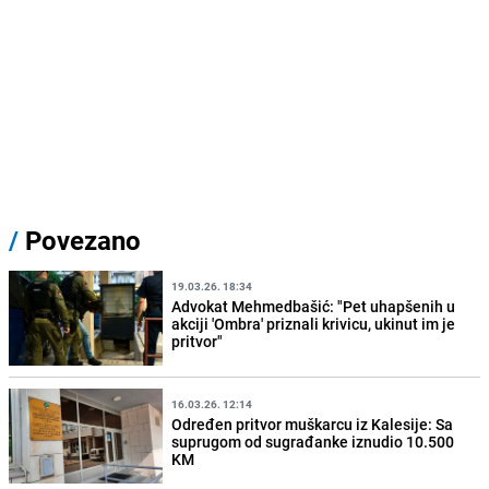
/
Povezano
19.03.26. 18:34
Advokat Mehmedbašić: "Pet uhapšenih u
akciji 'Ombra' priznali krivicu, ukinut im je
pritvor"
16.03.26. 12:14
Određen pritvor muškarcu iz Kalesije: Sa
suprugom od sugrađanke iznudio 10.500
KM