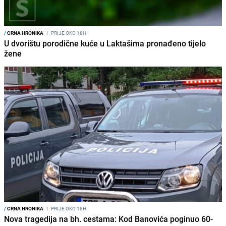
/
CRNA HRONIKA
I
PRIJE OKO 18H
U dvorištu porodične kuće u Laktašima pronađeno tijelo
žene
/
CRNA HRONIKA
I
PRIJE OKO 18H
Nova tragedija na bh. cestama: Kod Banovića poginuo 60-