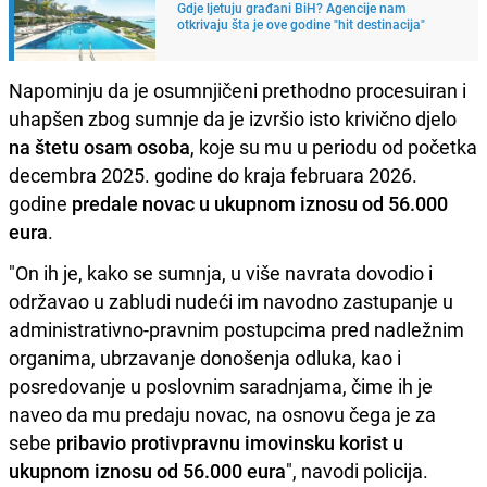
Gdje ljetuju građani BiH? Agencije nam
otkrivaju šta je ove godine "hit destinacija"
Napominju da je osumnjičeni prethodno procesuiran i
uhapšen zbog sumnje da je izvršio isto krivično djelo
na štetu osam osoba
, koje su mu u periodu od početka
decembra 2025. godine do kraja februara 2026.
godine
predale novac u ukupnom iznosu od 56.000
eura
.
"On ih je, kako se sumnja, u više navrata dovodio i
održavao u zabludi nudeći im navodno zastupanje u
administrativno-pravnim postupcima pred nadležnim
organima, ubrzavanje donošenja odluka, kao i
posredovanje u poslovnim saradnjama, čime ih je
naveo da mu predaju novac, na osnovu čega je za
sebe
pribavio protivpravnu imovinsku korist u
ukupnom iznosu od 56.000 eura
", navodi policija.