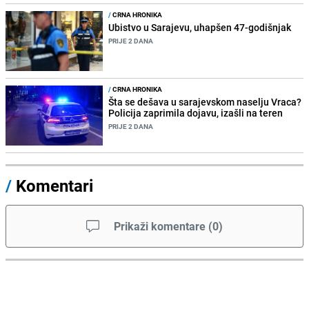
/
CRNA HRONIKA
Ubistvo u Sarajevu, uhapšen 47-godišnjak
PRIJE 2 DANA
/
CRNA HRONIKA
Šta se dešava u sarajevskom naselju Vraca?
Policija zaprimila dojavu, izašli na teren
PRIJE 2 DANA
/
Komentari
Prikaži komentare
(
0
)