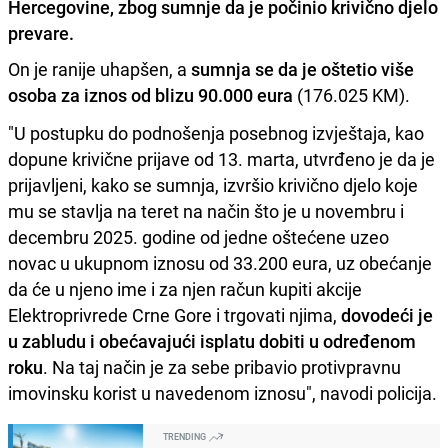
Hercegovine, zbog sumnje da je počinio krivično djelo
prevare.
On je ranije uhapšen, a
sumnja se da je oštetio više
osoba za iznos od blizu 90.000 eura
(176.025 KM).
"U postupku do podnošenja posebnog izvještaja, kao
dopune krivične prijave od 13. marta, utvrđeno je da je
prijavljeni, kako se sumnja, izvršio krivično djelo koje
mu se stavlja na teret na način što je u novembru i
decembru 2025. godine od jedne oštećene uzeo
novac u ukupnom iznosu od 33.200 eura, uz obećanje
da će u njeno ime i za njen račun kupiti akcije
Elektroprivrede Crne Gore i trgovati njima,
dovodeći je
u zabludu i obećavajući isplatu dobiti u određenom
roku
. Na taj način je za sebe pribavio protivpravnu
imovinsku korist u navedenom iznosu", navodi policija.
TRENDING