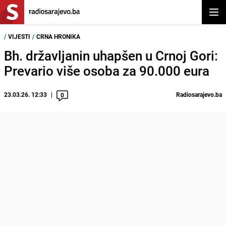
Otvor
/
VIJESTI
/
CRNA HRONIKA
Bh. državljanin uhapšen u Crnoj Gori:
Prevario više osoba za 90.000 eura
23.03.26. 12:33
Radiosarajevo.ba
0