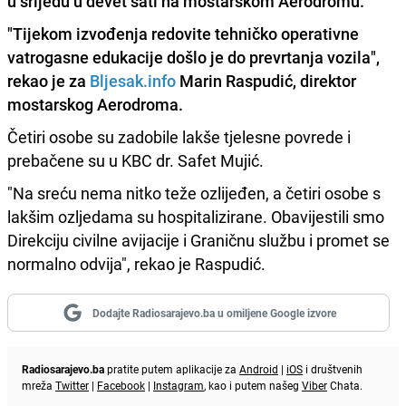
u srijedu u devet sati na mostarskom Aerodromu.
"Tijekom izvođenja redovite tehničko operativne
vatrogasne edukacije došlo je do prevrtanja vozila",
rekao je za
Bljesak.info
Marin Raspudić, direktor
mostarskog Aerodroma.
Četiri osobe su zadobile lakše tjelesne povrede i
prebačene su u KBC dr. Safet Mujić.
"Na sreću nema nitko teže ozlijeđen, a četiri osobe s
lakšim ozljedama su hospitalizirane. Obavijestili smo
Direkciju civilne avijacije i Graničnu službu i promet se
normalno odvija", rekao je Raspudić.
Dodajte Radiosarajevo.ba u omiljene Google izvore
Radiosarajevo.ba
pratite putem aplikacije za
Android
|
iOS
i društvenih
mreža
Twitter
|
Facebook
|
Instagram
, kao i putem našeg
Viber
Chata.