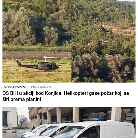
/
CRNA HRONIKA
I
PRIJE OKO 2H
OS BiH u akciji kod Konjica: Helikopteri gase požar koji se
širi prema planini