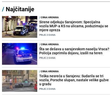
/
Najčitanije
/
CRNA HRONIKA
Sirene odjekuju Sarajevom: Specijalna
vozila MUP-a KS na ulicama, poduzimaju se
mjere opreza
PRIJE 2 DANA
/
CRNA HRONIKA
Šta se dešava u sarajevskom naselju Vraca?
Policija zaprimila dojavu, izašli na teren
PRIJE 2 DANA
/
CRNA HRONIKA
Teška nesreća u Sarajevu: Sudarila se tri
vozila, Porsche slupan, nastale velike gužve
u gradu
PRIJE 2 DANA