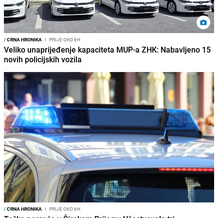
/
CRNA HRONIKA
I
PRIJE OKO 6H
Veliko unaprijeđenje kapaciteta MUP-a ZHK: Nabavljeno 15
novih policijskih vozila
/
CRNA HRONIKA
I
PRIJE OKO 6H