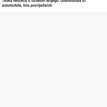
Teška nesreća u Širokom Brijegu: Učestvovala tri
automobila, ima povrijeđenih