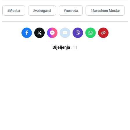
#Mostar
#vatrogasci
#nesreća
#Aerodrom Mostar
11
Dijeljenja