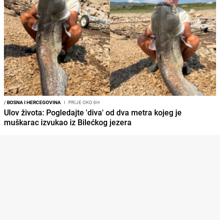
/
BOSNA I HERCEGOVINA
I
PRIJE OKO 6H
Ulov života: Pogledajte 'diva' od dva metra kojeg je
muškarac izvukao iz Bilećkog jezera