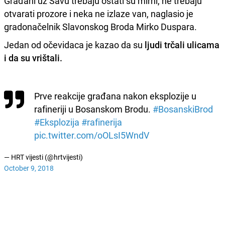
Građani uz Savu trebaju ostati su mirni, ne trebaju
otvarati prozore i neka ne izlaze van, naglasio je
gradonačelnik Slavonskog Broda Mirko Duspara.
Jedan od očevidaca je kazao da su
ljudi trčali ulicama
i da su vrištali.
Prve reakcije građana nakon eksplozije u
rafineriji u Bosanskom Brodu.
#BosanskiBrod
#Eksplozija
#rafinerija
pic.twitter.com/oOLsI5WndV
— HRT vijesti (@hrtvijesti)
October 9, 2018