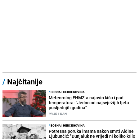
/
Najčitanije
/
BOSNA I HERCEGOVINA
Meteorolog FHMZ-a najavio kišu i pad
temperatura: "Jedno od najsvježijih ljeta
posljednjih godina"
PRIJE 1 DAN
/
BOSNA I HERCEGOVINA
Potresna poruka imama nakon smrti Aldine
Ljubunčić: "Dunjaluk ne vrijedi ni koliko krilo