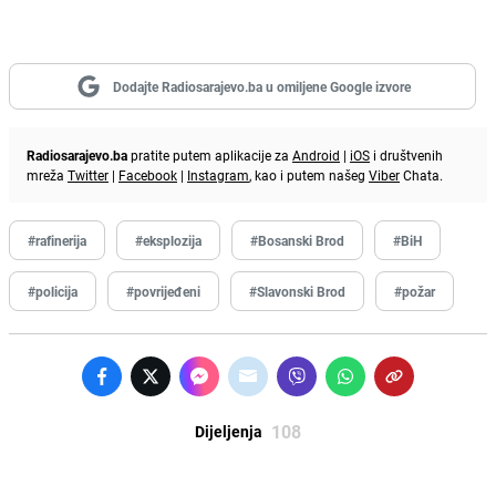
Dodajte Radiosarajevo.ba u omiljene Google izvore
Radiosarajevo.ba
pratite putem aplikacije za
Android
|
iOS
i društvenih
mreža
Twitter
|
Facebook
|
Instagram
, kao i putem našeg
Viber
Chata.
#rafinerija
#eksplozija
#Bosanski Brod
#BiH
#policija
#povrijeđeni
#Slavonski Brod
#požar
108
Dijeljenja