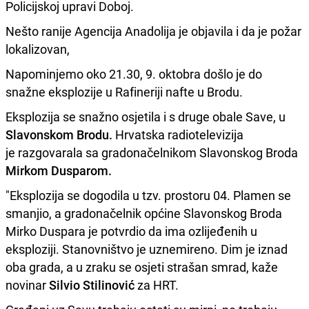
Policijskoj upravi Doboj.
Nešto ranije Agencija Anadolija je objavila i da je požar
lokalizovan,
Napominjemo oko 21.30, 9. oktobra došlo je do
snažne eksplozije u Rafineriji nafte u Brodu.
Eksplozija se snažno osjetila i s druge obale Save, u
Slavonskom Brodu.
Hrvatska radiotelevizija
je razgovarala sa gradonačelnikom Slavonskog Broda
Mirkom Dusparom.
"Eksplozija se dogodila u tzv. prostoru 04. Plamen se
smanjio, a gradonačelnik općine Slavonskog Broda
Mirko Duspara je potvrdio da ima ozlijeđenih u
eksploziji. Stanovništvo je uznemireno. Dim je iznad
oba grada, a u zraku se osjeti strašan smrad, kaže
novinar
Silvio Stilinović
za HRT.