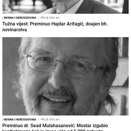
/
BOSNA I HERCEGOVINA
I
PRIJE OKO 4H
Tužna vijest: Preminuo Hajdar Arifagić, doajen bh.
novinarstva
/
BOSNA I HERCEGOVINA
I
PRIJE OKO 4H
Preminuo dr. Sead Mulahasanović: Mostar izgubio