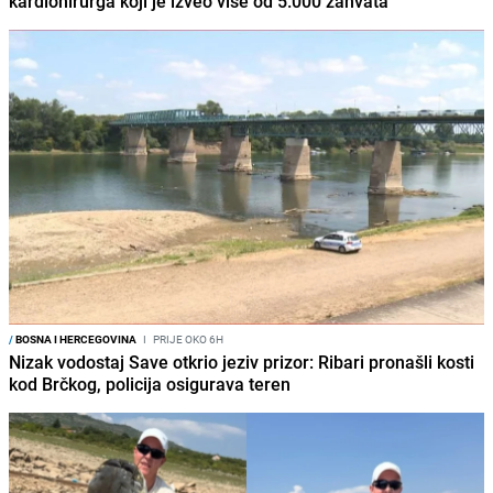
kardiohirurga koji je izveo više od 5.000 zahvata
/
BOSNA I HERCEGOVINA
I
PRIJE OKO 6H
Nizak vodostaj Save otkrio jeziv prizor: Ribari pronašli kosti
kod Brčkog, policija osigurava teren