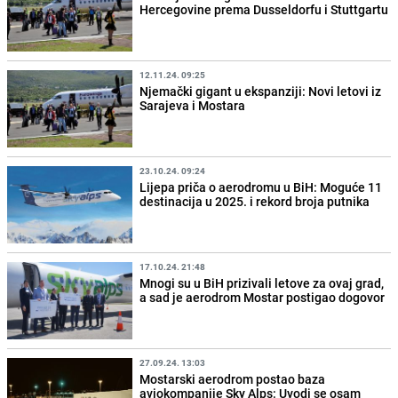
Hercegovine prema Dusseldorfu i Stuttgartu
12.11.24. 09:25
Njemački gigant u ekspanziji: Novi letovi iz
Sarajeva i Mostara
23.10.24. 09:24
Lijepa priča o aerodromu u BiH: Moguće 11
destinacija u 2025. i rekord broja putnika
17.10.24. 21:48
Mnogi su u BiH prizivali letove za ovaj grad,
a sad je aerodrom Mostar postigao dogovor
27.09.24. 13:03
Mostarski aerodrom postao baza
aviokompanije Sky Alps: Uvodi se osam