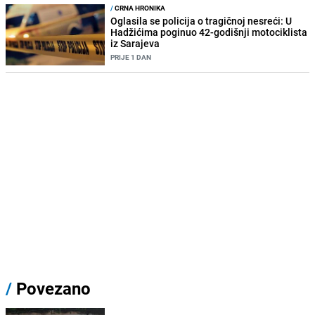
/
CRNA HRONIKA
Oglasila se policija o tragičnoj nesreći: U
Hadžićima poginuo 42-godišnji motociklista
iz Sarajeva
PRIJE 1 DAN
/
Povezano