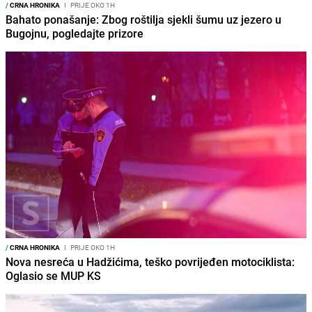
/
CRNA HRONIKA
I
PRIJE OKO 1H
Bahato ponašanje: Zbog roštilja sjekli šumu uz jezero u
Bugojnu, pogledajte prizore
/
CRNA HRONIKA
I
PRIJE OKO 1H
Nova nesreća u Hadžićima, teško povrijeđen motociklista:
Oglasio se MUP KS