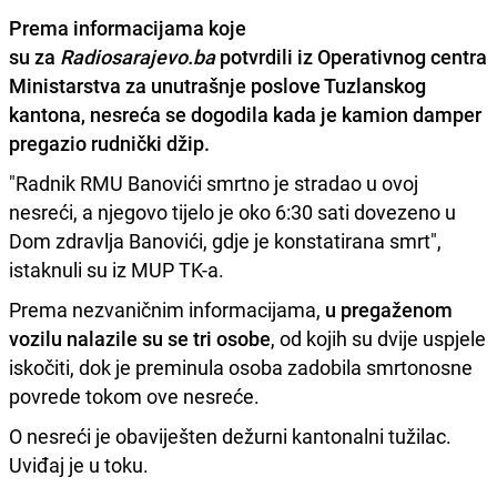
Prema informacijama koje
su za
Radiosarajevo.ba
potvrdili iz Operativnog centra
Ministarstva za unutrašnje poslove Tuzlanskog
kantona, nesreća se dogodila kada je kamion damper
pregazio rudnički džip.
"Radnik RMU Banovići smrtno je stradao u ovoj
nesreći, a njegovo tijelo je oko 6:30 sati dovezeno u
Dom zdravlja Banovići, gdje je konstatirana smrt",
istaknuli su iz MUP TK-a.
Prema nezvaničnim informacijama,
u pregaženom
vozilu nalazile su se tri osobe
, od kojih su dvije uspjele
iskočiti, dok je preminula osoba zadobila smrtonosne
povrede tokom ove nesreće.
O nesreći je obaviješten dežurni kantonalni tužilac.
Uviđaj je u toku.