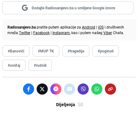
Dodajte Radiosarajevo.ba u omiljene Google izvore
Radiosarajevo.ba
pratite putem aplikacije za
Android
|
iOS
i društvenih
mreža
Twitter
|
Facebook
|
Instagram
, kao i putem našeg
Viber
Chata.
#Banovići
#MUP TK
#tragedija
#poginuli
#uviđaj
#rudnik
50
Dijeljenja