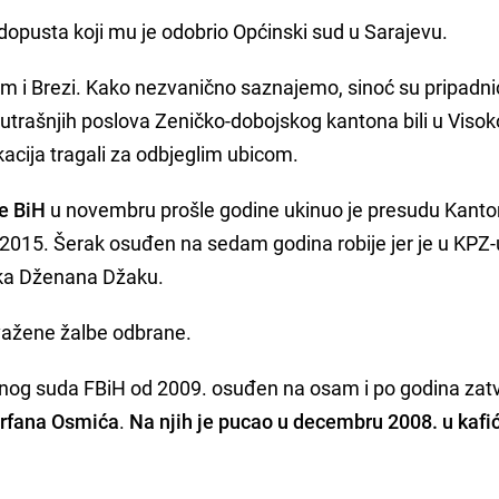
opusta koji mu je odobrio Općinski sud u Sarajevu.
om i Brezi. Kako nezvanično saznajemo, sinoć su pripadni
nutrašnjih poslova Zeničko-dobojskog kantona bili u Viso
kacija tragali za odbjeglim ubicom.
e BiH
u novembru prošle godine ukinuo je presudu Kant
 2015. Šerak osuđen na sedam godina robije jer je u KPZ-
ika Dženana Džaku.
važene žalbe odbrane.
vnog suda FBiH od 2009. osuđen na osam i po godina zat
Irfana Osmića
.
Na njih je pucao u decembru 2008. u kafi