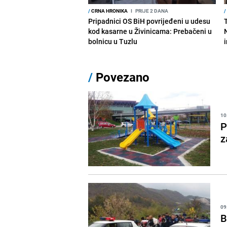
/
CRNA HRONIKA
I
PRIJE 2 DANA
/
Pripadnici OS BiH povrijeđeni u udesu
kod kasarne u Živinicama: Prebačeni u
bolnicu u Tuzlu
/
Povezano
10
P
z
09
B