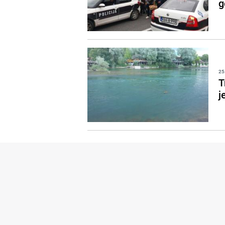
g
25
T
j