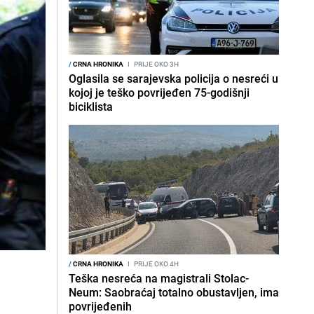
/
CRNA HRONIKA
I
PRIJE OKO 3H
Oglasila se sarajevska policija o nesreći u
kojoj je teško povrijeđen 75-godišnji
biciklista
/
CRNA HRONIKA
I
PRIJE OKO 4H
Teška nesreća na magistrali Stolac-
Neum: Saobraćaj totalno obustavljen, ima
povrijeđenih