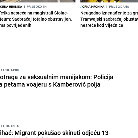
CRNA HRONIKA
I
PRIJE OKO 4H
/
CRNA HRONIKA
I
PRIJE 2 DANA
Teška nesreća na magistrali Stolac-
Neugodno iznenađenje za gr
Neum: Saobraćaj totalno obustavljen,
Tramvajski saobraćaj obusta
ima povrijeđenih
nesreće kod Vijećnice
.11.18. 14:00
otraga za seksualnim manijakom: Policija
a petama voajeru s Kamberović polja
.11.18. 12:15
ihać: Migrant pokušao skinuti odjeću 13-