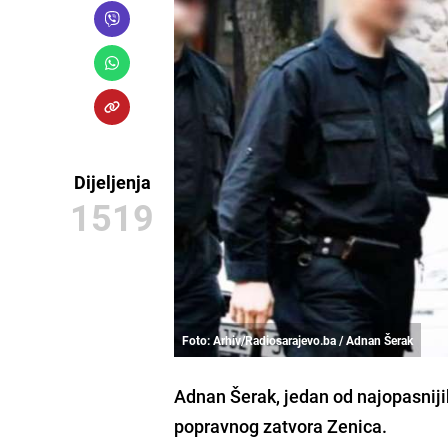
Dijeljenja
1519
Foto: Arhiv/Radiosarajevo.ba / Adnan Šerak
Adnan Šerak
, jedan od najopasnij
popravnog zatvora Zenica.