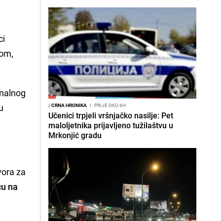
ci
kom,
onalnog
u
/
CRNA HRONIKA
I
PRIJE OKO 6H
Učenici trpjeli vršnjačko nasilje: Pet
maloljetnika prijavljeno tužilaštvu u
Mrkonjić gradu
vora za
ću na