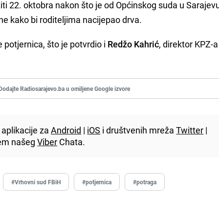
iti 22. oktobra nakon što je od Općinskog suda u Sarajev
e kako bi roditeljima nacijepao drva.
potjernica, što je potvrdio i
Redžo Kahrić
, direktor KPZ-a
Dodajte Radiosarajevo.ba u omiljene Google izvore
aplikacije za
Android
|
iOS
i društvenih mreža
Twitter
|
utem našeg
Viber
Chata.
#Vrhovni sud FBiH
#potjernica
#potraga