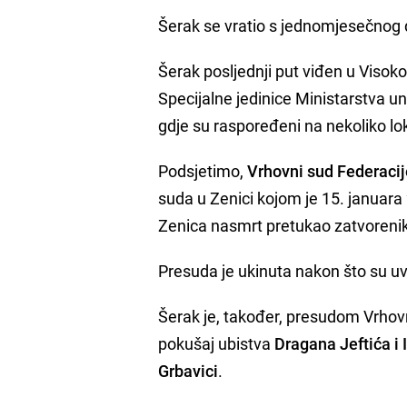
Šerak se vratio s jednomjesečnog d
Šerak posljednji put viđen u Visok
Specijalne jedinice Ministarstva u
gdje su raspoređeni na nekoliko lo
Podsjetimo,
Vrhovni sud Federacij
suda u Zenici kojom je 15. januara
Zenica nasmrt pretukao zatvoren
Presuda je ukinuta nakon što su u
Šerak je, također, presudom Vrho
pokušaj ubistva
Dragana Jeftića i 
Grbavici
.