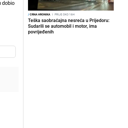
u dobio
/
CRNA HRONIKA
I
PRIJE OKO 16H
Teška saobraćajna nesreća u Prijedoru:
Sudarili se automobil i motor, ima
povrijeđenih