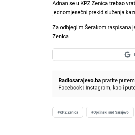
Adnan se u KPZ Zenica trebao vrat
jednomjesečni prekid služenja kazn
Za odbjeglim Šerakom raspisana je 
Zenica.
Radiosarajevo.ba
pratite putem 
Facebook
|
Instagram
, kao i p
#KPZ Zenica
#Općinski sud Sarajevo