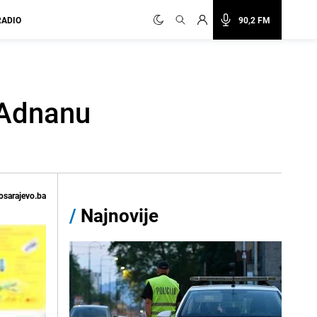
RADIO
90,2 FM
 Adnanu
osarajevo.ba
/
Najnovije