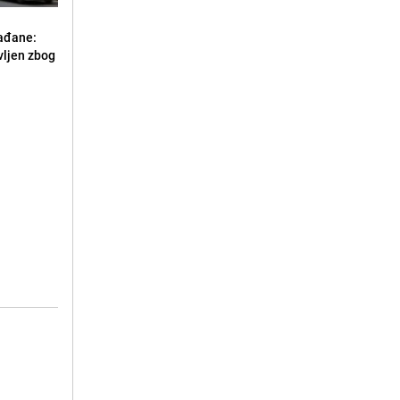
ađane:
vljen zbog