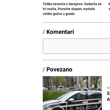
Teška nesreća u Sarajevu: Sudarila se
tri vozila, Porsche slupan, nastale
velike gužve u gradu
/
Komentari
/
Povezano
20
S
A