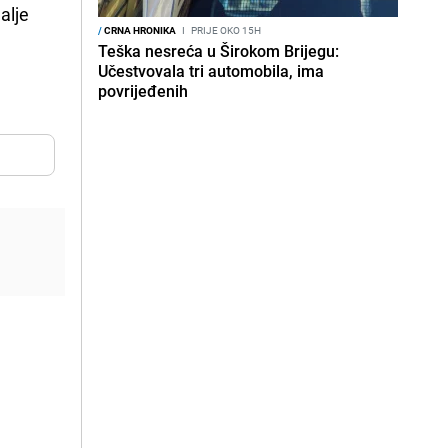
alje
/
CRNA HRONIKA
I
PRIJE OKO 15H
Teška nesreća u Širokom Brijegu:
Učestvovala tri automobila, ima
povrijeđenih