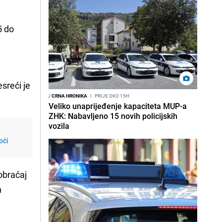
5 do
sreći je
/
CRNA HRONIKA
I
PRIJE OKO 15H
Veliko unaprijeđenje kapaciteta MUP-a
ZHK: Nabavljeno 15 novih policijskih
vozila
oći
obraćaj
h