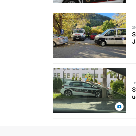
20
S
J
19
S
u