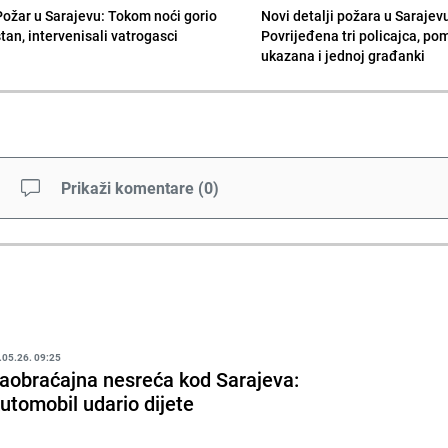
Požar u Sarajevu: Tokom noći gorio
Novi detalji požara u Sarajev
stan, intervenisali vatrogasci
Povrijeđena tri policajca, po
ukazana i jednoj građanki
Prikaži komentare
(
0
)
.05.26. 09:25
aobraćajna nesreća kod Sarajeva:
utomobil udario dijete