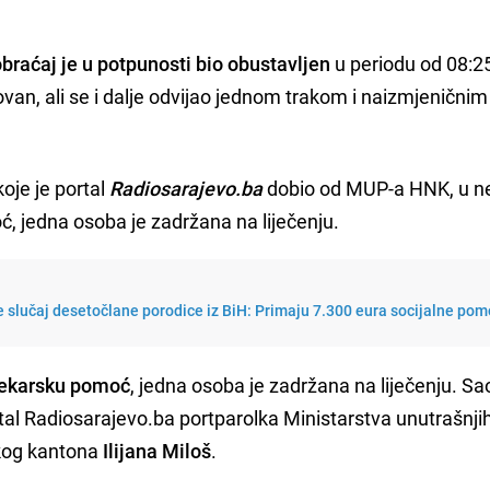
obraćaj je u potpunosti bio obustavljen
u periodu od 08:2
ovan, ali se i dalje odvijao jednom trakom i naizmjeničnim
je je portal
Radiosarajevo.ba
dobio od MUP-a HNK, u ne
ć, jedna osoba je zadržana na liječenju.
 slučaj desetočlane porodice iz BiH: Primaju 7.300 eura socijalne pom
ljekarsku pomoć
, jedna osoba je zadržana na liječenju. Sa
rtal Radiosarajevo.ba portparolka Ministarstva unutrašnji
kog kantona
Ilijana Miloš
.