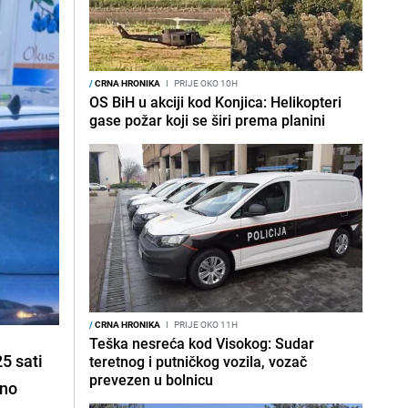
/
CRNA HRONIKA
I
PRIJE OKO 10H
OS BiH u akciji kod Konjica: Helikopteri
gase požar koji se širi prema planini
/
CRNA HRONIKA
I
PRIJE OKO 11H
Teška nesreća kod Visokog: Sudar
25 sati
teretnog i putničkog vozila, vozač
prevezen u bolnicu
tno