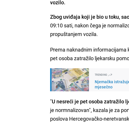
vozilo.
Zbog uviđaja koji je bio u toku, sa
09:10 sati, nakon čega je normaliz
propuštanjem vozila.
Prema naknadnim informacijama ko
pet osoba zatražilo ljekarsku pomo
TRENDING
Njemačka istražuje
mjesečno
"
U nesreći je pet osoba zatražilo 
je normnalizovan", kazala je za po
poslova Hercegovačko-neretvans