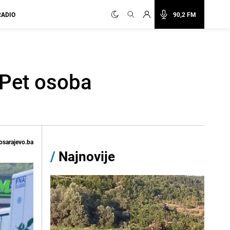
RADIO
90,2 FM
: Pet osoba
osarajevo.ba
/
Najnovije