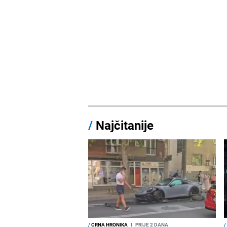
/
Najčitanije
/
CRNA HRONIKA
I
PRIJE 2 DANA
/