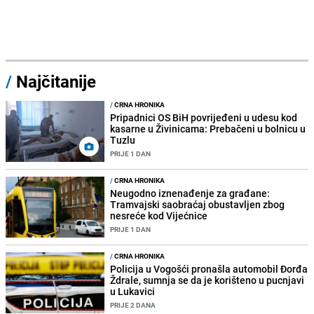
/
Najčitanije
/
CRNA HRONIKA
Pripadnici OS BiH povrijeđeni u udesu kod
kasarne u Živinicama: Prebačeni u bolnicu u
Tuzlu
PRIJE 1 DAN
/
CRNA HRONIKA
Neugodno iznenađenje za građane:
Tramvajski saobraćaj obustavljen zbog
nesreće kod Vijećnice
PRIJE 1 DAN
/
CRNA HRONIKA
Policija u Vogošći pronašla automobil Đorđa
Ždrale, sumnja se da je korišteno u pucnjavi
u Lukavici
PRIJE 2 DANA