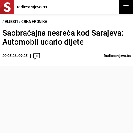
Otvor
/
VIJESTI
/
CRNA HRONIKA
Saobraćajna nesreća kod Sarajeva:
Automobil udario dijete
20.05.26. 09:25
Radiosarajevo.ba
0