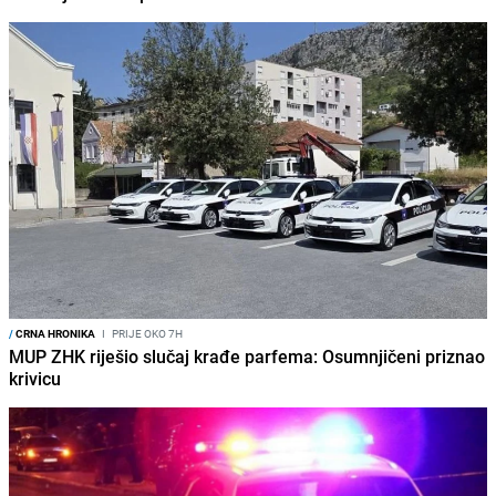
/
CRNA HRONIKA
I
PRIJE OKO 7H
MUP ZHK riješio slučaj krađe parfema: Osumnjičeni priznao
krivicu