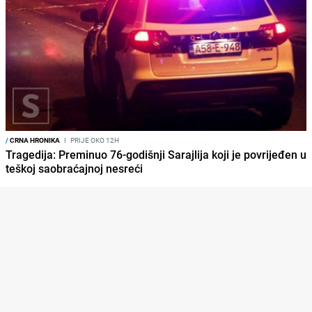
/
CRNA HRONIKA
I
PRIJE OKO 12H
Tragedija: Preminuo 76-godišnji Sarajlija koji je povrijeđen u
teškoj saobraćajnoj nesreći