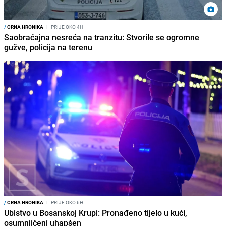
/
CRNA HRONIKA
I
PRIJE OKO 4H
Saobraćajna nesreća na tranzitu: Stvorile se ogromne
gužve, policija na terenu
/
CRNA HRONIKA
I
PRIJE OKO 6H
Ubistvo u Bosanskoj Krupi: Pronađeno tijelo u kući,
osumnjičeni uhapšen