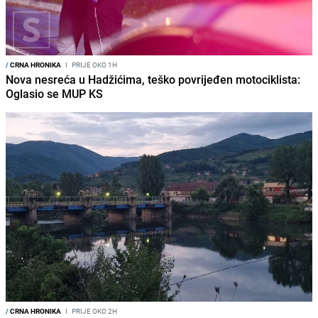
/
CRNA HRONIKA
I
PRIJE OKO 1H
Nova nesreća u Hadžićima, teško povrijeđen motociklista:
Oglasio se MUP KS
/
CRNA HRONIKA
I
PRIJE OKO 2H