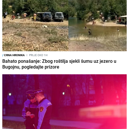
/
CRNA HRONIKA
I
PRIJE OKO 1H
Bahato ponašanje: Zbog roštilja sjekli šumu uz jezero u
Bugojnu, pogledajte prizore