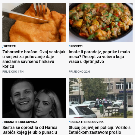
/
RECEPTI
/
RECEPTI
Zaboravite brašno: Ovaj sastojak
Imate li paradajz, paprike i malo
u smjesi za pohovanje daje
mesa? Recept za večeru koja
šniclama savršeno hrskavu
vraća u djetinjstvo
koricu
PRIJE OKO 17H
PRIJE OKO 22H
/
BOSNA I HERCEGOVINA
/
BOSNA I HERCEGOVINA
Sestra se oprostila od Harisa
Slučaj prijavljen policiji: Vozilo s
Babića kojeg je ubio punac u
četničkom zastavom prošlo