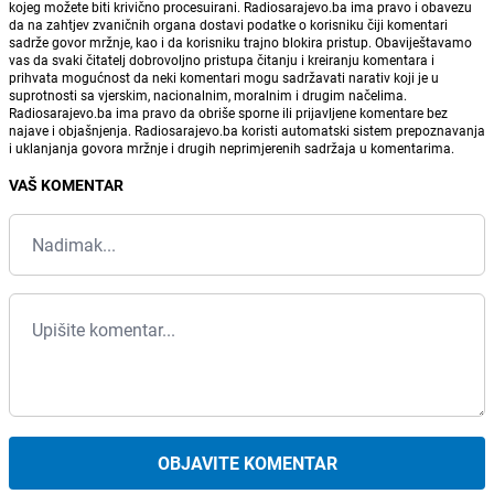
kojeg možete biti krivično procesuirani. Radiosarajevo.ba ima pravo i obavezu
da na zahtjev zvaničnih organa dostavi podatke o korisniku čiji komentari
sadrže govor mržnje, kao i da korisniku trajno blokira pristup. Obaviještavamo
vas da svaki čitatelj dobrovoljno pristupa čitanju i kreiranju komentara i
prihvata mogućnost da neki komentari mogu sadržavati narativ koji je u
suprotnosti sa vjerskim, nacionalnim, moralnim i drugim načelima.
Radiosarajevo.ba ima pravo da obriše sporne ili prijavljene komentare bez
najave i objašnjenja. Radiosarajevo.ba koristi automatski sistem prepoznavanja
i uklanjanja govora mržnje i drugih neprimjerenih sadržaja u komentarima.
VAŠ KOMENTAR
OBJAVITE KOMENTAR