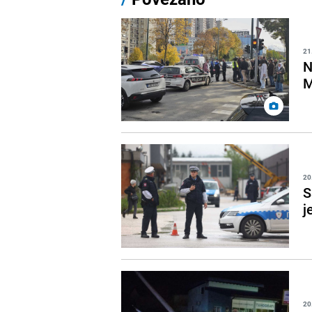
21
N
M
20
S
j
20