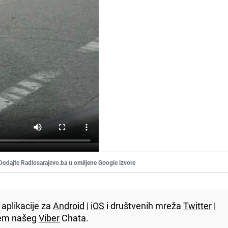
Dodajte Radiosarajevo.ba u omiljene Google izvore
aplikacije za
Android
|
iOS
i društvenih mreža
Twitter
|
utem našeg
Viber
Chata.