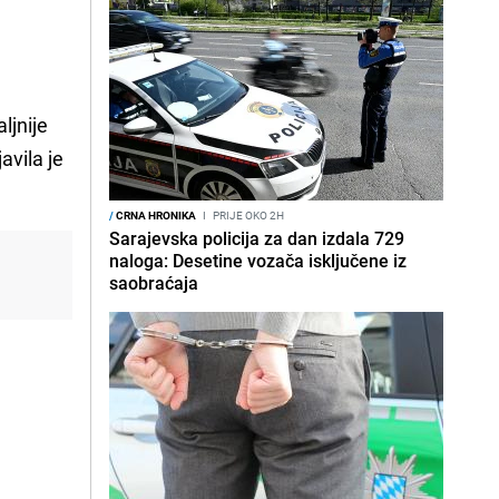
ljnije
avila je
/
CRNA HRONIKA
I
PRIJE OKO 2H
Sarajevska policija za dan izdala 729
naloga: Desetine vozača isključene iz
saobraćaja