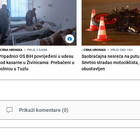
CRNA HRONIKA
I
PRIJE 3 DANA
/
CRNA HRONIKA
I
PRIJE OKO 18H
Pripadnici OS BiH povrijeđeni u udesu
Saobraćajna nesreća na putu
kod kasarne u Živinicama: Prebačeni u
Smrtno stradao motociklista,
bolnicu u Tuzlu
obustavljen
Prikaži komentare
(
0
)