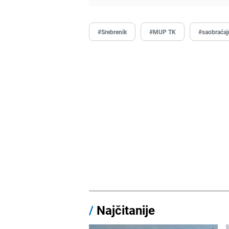
#Srebrenik
#MUP TK
#saobraćaj
/
Najčitanije