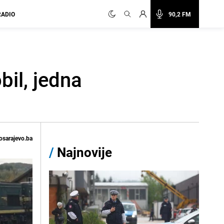
RADIO
90,2 FM
bil, jedna
osarajevo.ba
/
Najnovije