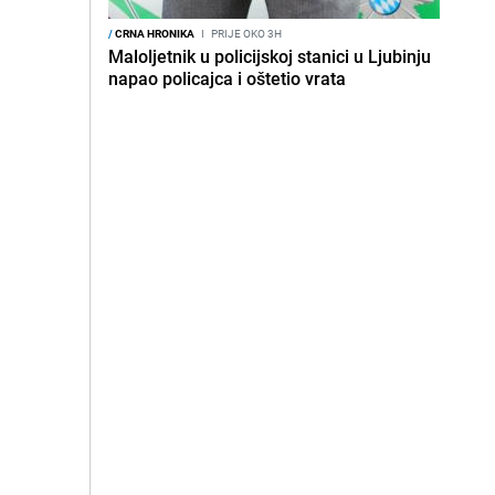
/
CRNA HRONIKA
I
PRIJE OKO 3H
Maloljetnik u policijskoj stanici u Ljubinju
napao policajca i oštetio vrata