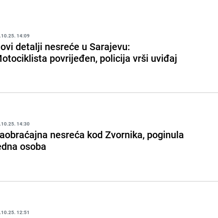
.10.25. 14:09
ovi detalji nesreće u Sarajevu:
otociklista povrijeđen, policija vrši uviđaj
.10.25. 14:30
aobraćajna nesreća kod Zvornika, poginula
edna osoba
.10.25. 12:51