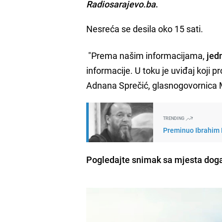
Radiosarajevo.ba
.
Nesreća se desila oko 15 sati.
"Prema našim informacijama,
jedn
informacije. U toku je uviđaj koji pr
Adnana Sprečić, glasnogovornica
TRENDING
Preminuo Ibrahim N
Pogledajte snimak sa mjesta dog