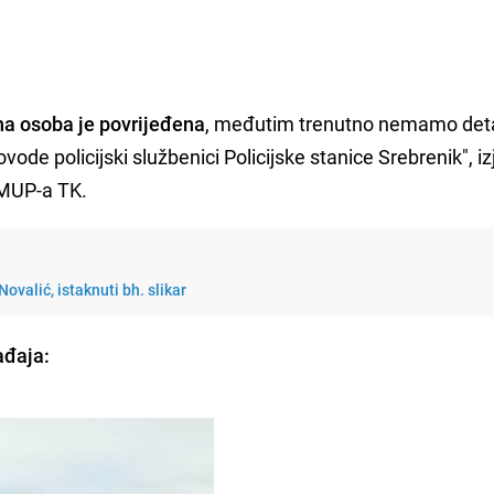
a osoba je povrijeđena
, međutim trenutno nemamo deta
ovode policijski službenici Policijske stanice Srebrenik", izj
 MUP-a TK.
ovalić, istaknuti bh. slikar
ađaja: