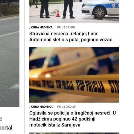
/
CRNA HRONIKA
I
PRIJE 53MIN
Stravična nesreća u Banjoj Luci:
Automobil sletio s puta, poginuo vozač
/
CRNA HRONIKA
I
PRIJE OKO 2H
Oglasila se policija o tragičnoj nesreći: U
se
Hadžićima poginuo 42-godišnji
motociklista iz Sarajeva
portal