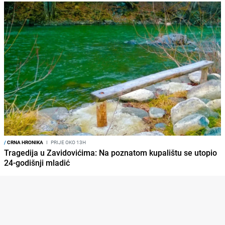
/
CRNA HRONIKA
I
PRIJE OKO 13H
Tragedija u Zavidovićima: Na poznatom kupalištu se utopio
24-godišnji mladić