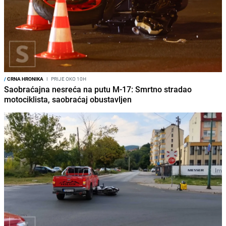
/
CRNA HRONIKA
I
PRIJE OKO 10H
Saobraćajna nesreća na putu M-17: Smrtno stradao
motociklista, saobraćaj obustavljen