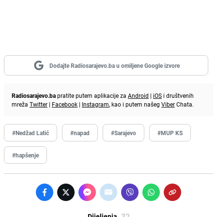
Dodajte Radiosarajevo.ba u omiljene Google izvore
Radiosarajevo.ba
pratite putem aplikacije za
Android
|
iOS
i društvenih
mreža
Twitter
|
Facebook
|
Instagram
, kao i putem našeg
Viber
Chata.
#Nedžad Latić
#napad
#Sarajevo
#MUP KS
#hapšenje
32
Dijeljenja