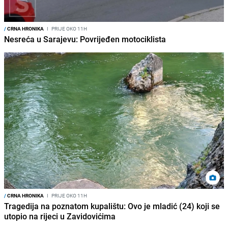
/
CRNA HRONIKA
I
PRIJE OKO 11H
Nesreća u Sarajevu: Povrijeđen motociklista
/
CRNA HRONIKA
I
PRIJE OKO 11H
Tragedija na poznatom kupalištu: Ovo je mladić (24) koji se
utopio na rijeci u Zavidovićima