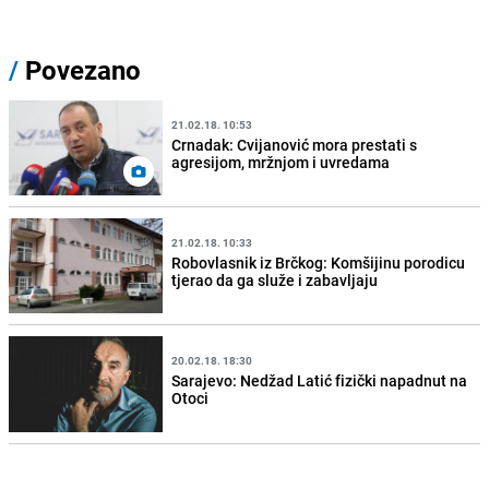
/
Povezano
21.02.18. 10:53
Crnadak: Cvijanović mora prestati s
agresijom, mržnjom i uvredama
21.02.18. 10:33
Robovlasnik iz Brčkog: Komšijinu porodicu
tjerao da ga služe i zabavljaju
20.02.18. 18:30
Sarajevo: Nedžad Latić fizički napadnut na
Otoci