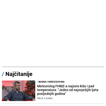
/
Najčitanije
/
BOSNA I HERCEGOVINA
Meteorolog FHMZ-a najavio kišu i pad
temperatura: "Jedno od najsvježijih ljeta
posljednjih godina"
PRIJE 2 DANA