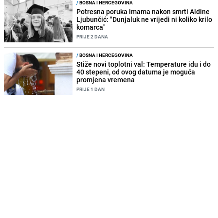
/
BOSNA I HERCEGOVINA
Potresna poruka imama nakon smrti Aldine
Ljubunčić: "Dunjaluk ne vrijedi ni koliko krilo
komarca"
PRIJE 2 DANA
/
BOSNA I HERCEGOVINA
Stiže novi toplotni val: Temperature idu i do
40 stepeni, od ovog datuma je moguća
promjena vremena
PRIJE 1 DAN