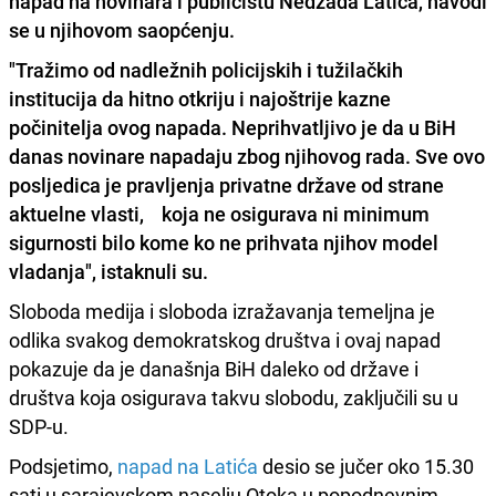
napad na novinara i publicistu Nedžada Latića, navodi
se u njihovom saopćenju.
"
Tražimo od nadležnih policijskih i tužilačkih
institucija da hitno otkriju i najoštrije kazne
počinitelja ovog napada
. Neprihvatljivo je da u BiH
danas novinare napadaju zbog njihovog rada. Sve ovo
posljedica je pravljenja privatne države od strane
aktuelne vlasti, koja ne osigurava ni minimum
sigurnosti bilo kome ko ne prihvata njihov model
vladanja", istaknuli su.
Sloboda medija i sloboda izražavanja temeljna je
odlika svakog demokratskog društva i ovaj napad
pokazuje da je današnja BiH daleko od države i
društva koja osigurava takvu slobodu, zaključili su u
SDP-u.
Podsjetimo,
napad na Latića
desio se jučer oko 15.30
sati u sarajevskom naselju Otoka u popodnevnim