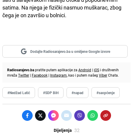
satima. Na njega je fizički nasrnuo muškarac, zbog
čega je on završio u bolnici.
Dodajte Radiosarajevo.ba u omiljene Google izvore
Radiosarajevo.ba
pratite putem aplikacije za
Android
|
iOS
i društvenih
mreža
Twitter
|
Facebook
|
Instagram
, kao i putem našeg
Viber
Chata.
#Nedžad Latić
#SDP BiH
#napad
#saopćenje
32
Dijeljenja