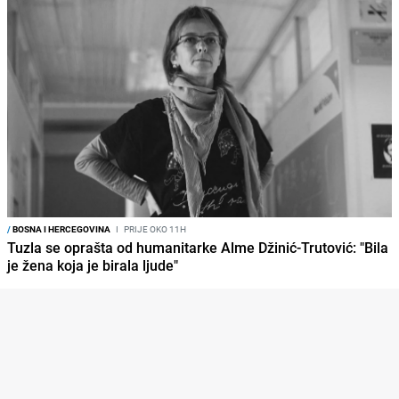
/
BOSNA I HERCEGOVINA
I
PRIJE OKO 11H
Tuzla se oprašta od humanitarke Alme Džinić-Trutović: "Bila
je žena koja je birala ljude"