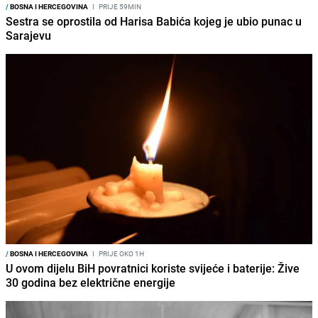
/
BOSNA I HERCEGOVINA
I
PRIJE 59MIN
Sestra se oprostila od Harisa Babića kojeg je ubio punac u
Sarajevu
/
BOSNA I HERCEGOVINA
I
PRIJE OKO 1H
U ovom dijelu BiH povratnici koriste svijeće i baterije: Žive
30 godina bez električne energije