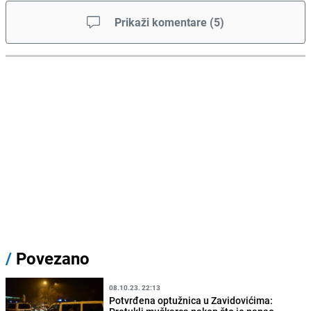
Prikaži komentare
(
5
)
/
Povezano
08.10.23. 22:13
Potvrđena optužnica u Zavidovićima: