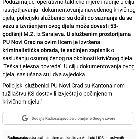
Poduzimajući operativno-taktičke mjere i radnje u cilju
rasvjetljavanja i dokumentovanja navedenog krivičnog
djela,
policijski službenici su došli do saznanja da se
vezu s izvršenjem ovog djela može dovesti 53-
godišnji M.Z. iz Sarajeva. U službenim prostorijama
PU Novi Grad na ovim licem je izvršena
kriminalistička obrada, te sačinjen zapisnik
o
saslušanju osumnjičenog na okolnosti krivičnog djela
'Teška tjelesna povreda'. U cilju dokumentovanja ovog
djela, saslušana su i dva svjedoka.
Policijski službenici PU Novi Grad su Kantonalnom
tužilaštvu KS dostavili Izvještaj o počinjenom
krivičnom djelu."
Dodajte Radiosarajevo.ba u omiljene Google izvore
Radiosarajevo.ba
pratite putem aplikacije za
Android
|
iOS
i društvenih