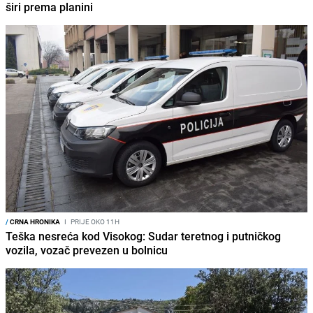
širi prema planini
/
CRNA HRONIKA
I
PRIJE OKO 11H
Teška nesreća kod Visokog: Sudar teretnog i putničkog
vozila, vozač prevezen u bolnicu