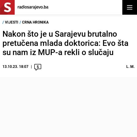
Otvor
/
VIJESTI
/
CRNA HRONIKA
Nakon što je u Sarajevu brutalno
pretučena mlada doktorica: Evo šta
su nam iz MUP-a rekli o slučaju
13.10.23. 18:07
L. M.
5