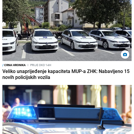
/
CRNA HRONIKA
I
PRIJE OKO 14H
Veliko unaprijeđenje kapaciteta MUP-a ZHK: Nabavljeno 15
novih policijskih vozila