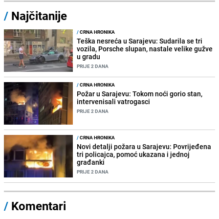
/
Najčitanije
/
CRNA HRONIKA
Teška nesreća u Sarajevu: Sudarila se tri
vozila, Porsche slupan, nastale velike gužve
u gradu
PRIJE 2 DANA
/
CRNA HRONIKA
Požar u Sarajevu: Tokom noći gorio stan,
intervenisali vatrogasci
PRIJE 2 DANA
/
CRNA HRONIKA
Novi detalji požara u Sarajevu: Povrijeđena
tri policajca, pomoć ukazana i jednoj
građanki
PRIJE 2 DANA
/
Komentari