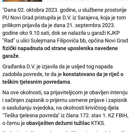
"Dana 02. oktobra 2023. godine, u službene prostorije
PU Novi Grad pristupila je D.V. iz Sarajeva, koja je tom
prilikom prijavila da je dana 21. septembra 2023.
godine oko 9.10 sati, dok se nalazila u garaži KJKP
"Rad" u ulici Sulejmana Filipovića bb, općina Novi Grad
fizički napadnuta od strane uposlenika navedene
garaže
.
Građanka D.V. je izjavila da je usljed tog napada
zadobila povrede, te da je
konstatovano da je riječ o
teškim tjelesnim povredama
.
Na ove okolnosti, sa prijaviteljicom je obavljen intervju
i sačinjen zapisnik o prijemu usmene prijave i zapisnik
o saslušanju svjedoka, na okolnosti krivičnog djela
"Teška tjelesna povreda" iz člana 172. stav 1. KZ FBIH,
o čemu je
obaviješten dežurni tužilac
KTKS.