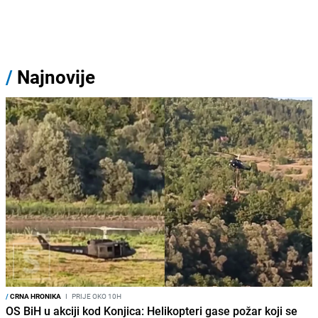
/
Najnovije
/
CRNA HRONIKA
I
PRIJE OKO 10H
OS BiH u akciji kod Konjica: Helikopteri gase požar koji se