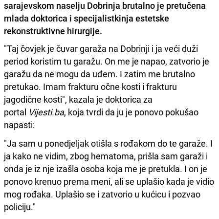
sarajevskom naselju Dobrinja brutalno je pretučena
mlada doktorica i specijalistkinja estetske
rekonstruktivne hirurgije.
"Taj čovjek je čuvar garaža na Dobrinji i ja veći duži
period koristim tu garažu. On me je napao, zatvorio je
garažu da ne mogu da uđem. I zatim me brutalno
pretukao. Imam frakturu očne kosti i frakturu
jagodične kosti", kazala je doktorica za
portal
Vijesti.ba
, koja tvrdi da ju je ponovo pokušao
napasti:
"Ja sam u ponedjeljak otišla s rođakom do te garaže. I
ja kako ne vidim, zbog hematoma, prišla sam garaži i
onda je iz nje izašla osoba koja me je pretukla. I on je
ponovo krenuo prema meni, ali se uplašio kada je vidio
mog rođaka. Uplašio se i zatvorio u kućicu i pozvao
policiju."