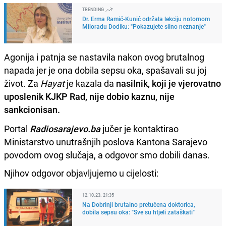
TRENDING
Dr. Erma Ramić-Kunić održala lekciju notornom
Miloradu Dodiku: "Pokazujete silno neznanje"
Agonija i patnja se nastavila nakon ovog brutalnog
napada jer je ona dobila sepsu oka, spašavali su joj
život. Za
Hayat
je kazala da
nasilnik, koji je vjerovatno
uposlenik KJKP Rad, nije dobio kaznu, nije
sankcionisan.
Portal
Radiosarajevo.ba
jučer je kontaktirao
Ministarstvo unutrašnjih poslova Kantona Sarajevo
povodom ovog slučaja, a odgovor smo dobili danas.
Njihov odgovor objavljujemo u cijelosti:
12.10.23. 21:35
Na Dobrinji brutalno pretučena doktorica,
dobila sepsu oka: "Sve su htjeli zataškati"