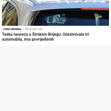
/
CRNA HRONIKA
I
PRIJE OKO 14H
Teška nesreća u Širokom Brijegu: Učestvovala tri
automobila, ima povrijeđenih