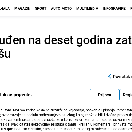
HALA
MAGAZIN
SPORT
AUTO-MOTO
MULTIMEDIA
INFOGRAFIKE
uđen na deset godina za
ašu
Povratak 
li se prijavite.
Prijava
Regi
i autora. Molimo korisnike da se suzdrže od vrijeđanja, psovanja i pisanja komentara
govor mržnje na portalu radiosarajevo.ba, zbog kojeg možete biti krivično procesuir
ev zvaničnih organa dostavi podatke o korisniku čiji komentari sadrže govor mržnj
vas da svaki čitatelj dobrovoljno pristupa čitanju i kreiranju komentara i prihvata 
e u suprotnosti sa vjerskim, nacionalnim, moralnim i drugim načelima. Radiosaraje