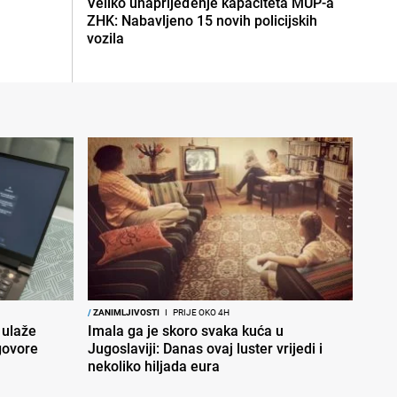
Veliko unaprijeđenje kapaciteta MUP-a
ZHK: Nabavljeno 15 novih policijskih
vozila
/
ZANIMLJIVOSTI
I
PRIJE OKO 4H
 ulaže
Imala ga je skoro svaka kuća u
govore
Jugoslaviji: Danas ovaj luster vrijedi i
nekoliko hiljada eura