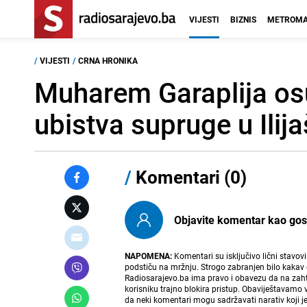
VIJESTI
BIZNIS
METROMA
/
VIJESTI
/
CRNA HRONIKA
Muharem Garaplija os
ubistva supruge u Ilij
/
Komentari (0)
Objavite komentar kao gost i
NAPOMENA:
Komentari su isključivo lični stavov
podstiču na mržnju. Strogo zabranjen bilo kakav 
Radiosarajevo.ba ima pravo i obavezu da na zahtj
korisniku trajno blokira pristup. Obaviještavamo 
da neki komentari mogu sadržavati narativ koji j