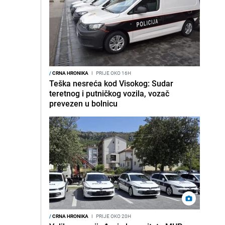
/
CRNA HRONIKA
I
PRIJE OKO 16H
Teška nesreća kod Visokog: Sudar
teretnog i putničkog vozila, vozač
prevezen u bolnicu
/
CRNA HRONIKA
I
PRIJE OKO 20H