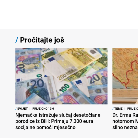
/
Pročitajte još
/
SVIJET
I
PRIJE OKO 13H
/
TEME
I
PRIJE 
Njemačka istražuje slučaj desetočlane
Dr. Erma Ra
porodice iz BiH: Primaju 7.300 eura
notornom M
socijalne pomoći mjesečno
silno nezna