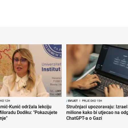
OKO 12H
/
SVIJET
I
PRIJE OKO 15H
mić-Kunić održala lekciju
Stručnjaci upozoravaju: Izrael
iloradu Dodiku: "Pokazujete
milione kako bi utjecao na od
nje"
ChatGPT-a o Gazi