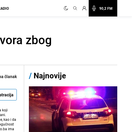
RADIO
90,2 FM
tvora zbog
/
Najnovije
na članak
stracija
 koji
ani.
e, kao i da
mogućnost
vo.ba ima