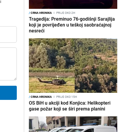
i
/
CRNA HRONIKA
I
PRIJE OKO 2H
Tragedija: Preminuo 76-godišnji Sarajlija
koji je povrijeđen u teškoj saobraćajnoj
nesreći
/
CRNA HRONIKA
I
PRIJE OKO 15H
OS BiH u akciji kod Konjica: Helikopteri
gase požar koji se širi prema planini