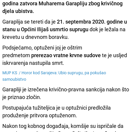
godina zatvora
Muharema Garapliju
zbog krivičnog
djela ubistva.
Garaplija se tereti da je
21. septembra 2020. godine u
stanu u Općini Ilijaš usmrtio suprugu
dok je ležala na
krevetu u dnevnom boravku.
Podsjećamo, optuženi joj je oštrim
predmetom
prerezao vratne krvne sudove
te je usljed
iskrvarenja nastupila smrt.
MUP KS /
Horor kod Sarajeva: Ubio suprugu, pa pokušao
samoubistvo
Garapliji je izrečena krivično-pravna sankcija nakon što
je priznao zločin.
Postupajuća tužiteljica je u optužnici predložila
produženje pritvora optuženom.
Nakon tog kobnog događaja, komšije su ispričale da