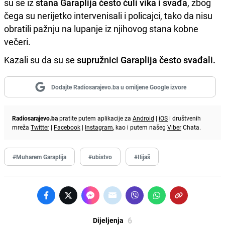
su se iz
stana Garaplija često čuli vika i svađa
, zbog
čega su nerijetko intervenisali i policajci, tako da nisu
obratili pažnju na lupanje iz njihovog stana kobne
večeri.
Kazali su da su se
supružnici Garaplija često svađali.
Dodajte Radiosarajevo.ba u omiljene Google izvore
Radiosarajevo.ba
pratite putem aplikacije za
Android
|
iOS
i društvenih
mreža
Twitter
|
Facebook
|
Instagram
, kao i putem našeg
Viber
Chata.
#Muharem Garaplija
#ubistvo
#Ilijaš
6
Dijeljenja