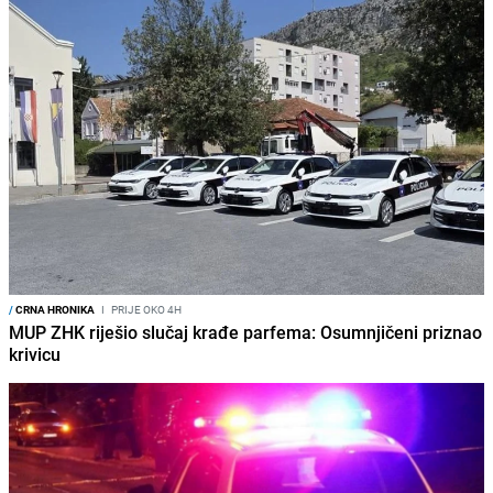
/
CRNA HRONIKA
I
PRIJE OKO 4H
MUP ZHK riješio slučaj krađe parfema: Osumnjičeni priznao
krivicu