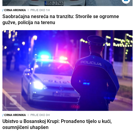
/
CRNA HRONIKA
I
PRIJE OKO 1H
Saobraćajna nesreća na tranzitu: Stvorile se ogromne
gužve, policija na terenu
/
CRNA HRONIKA
I
PRIJE OKO 3H
Ubistvo u Bosanskoj Krupi: Pronađeno tijelo u kući,
osumnjičeni uhapšen