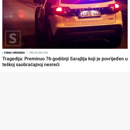
/
CRNA HRONIKA
I
PRIJE OKO 9H
Tragedija: Preminuo 76-godišnji Sarajlija koji je povrijeđen u
teškoj saobraćajnoj nesreći