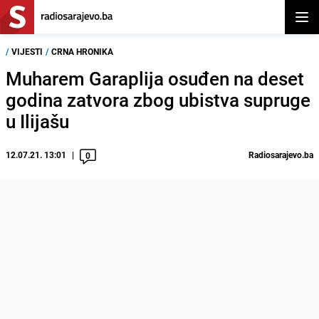
Otvor
/
VIJESTI
/
CRNA HRONIKA
Muharem Garaplija osuđen na deset
godina zatvora zbog ubistva supruge
u Ilijašu
12.07.21. 13:01
Radiosarajevo.ba
0