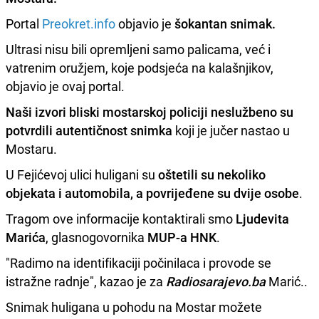
Portal
Preokret.info
objavio je
šokantan snimak.
Ultrasi nisu bili opremljeni samo palicama, već i
vatrenim oružjem, koje podsjeća na kalašnjikov,
objavio je ovaj portal.
Naši izvori bliski mostarskoj policiji neslužbeno su
potvrdili autentičnost snimka
koji je jučer nastao u
Mostaru.
U Fejićevoj ulici huligani su
oštetili su nekoliko
objekata i automobila, a povrijeđene su dvije osobe
.
Tragom ove informacije kontaktirali smo
Ljudevita
Marića
, glasnogovornika
MUP-a HNK
.
"Radimo na identifikaciji počinilaca i provode se
istražne radnje", kazao je za
Radiosarajevo.ba
Marić..
Snimak huligana u pohodu na Mostar možete