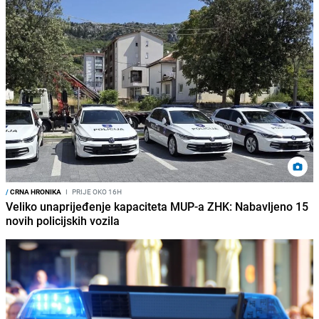
/
CRNA HRONIKA
I
PRIJE OKO 16H
Veliko unaprijeđenje kapaciteta MUP-a ZHK: Nabavljeno 15
novih policijskih vozila