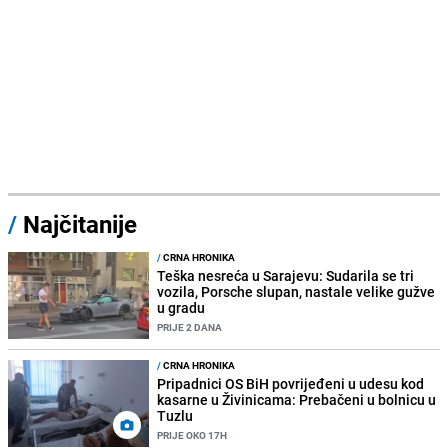
/
Najčitanije
/
CRNA HRONIKA
Teška nesreća u Sarajevu: Sudarila se tri
vozila, Porsche slupan, nastale velike gužve
u gradu
PRIJE 2 DANA
/
CRNA HRONIKA
Pripadnici OS BiH povrijeđeni u udesu kod
kasarne u Živinicama: Prebačeni u bolnicu u
Tuzlu
PRIJE OKO 17H