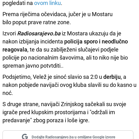
pogledati na
ovom linku
.
Prema riječima očevidaca, jučer je u Mostaru
bilo poput prave ratne zone.
Izvori
Radiosarajevo.ba
iz Mostara ukazuju da je
nakon izbijanja incidenta
policija sporo i neodlučno
reagovala
, te da su zabilježeni slučajevi podjele
policije po nacionalnim šavovima, ali to niko nije bio
spreman javno potvtditi..
Podsjetimo, Velež je sinoć slavio sa 2:0 u
derbiju
, a
nakon pobjede navijači ovog kluba slavili su do kasno u
noć.
S druge strane, navijači Zrinjskog sačekali su svoje
igrače pred klupskim prostorijama i "održali im
predavanje" zbog poraza i loše igre.
Dodajte Radiosarajevo.ba u omiljene Google izvore