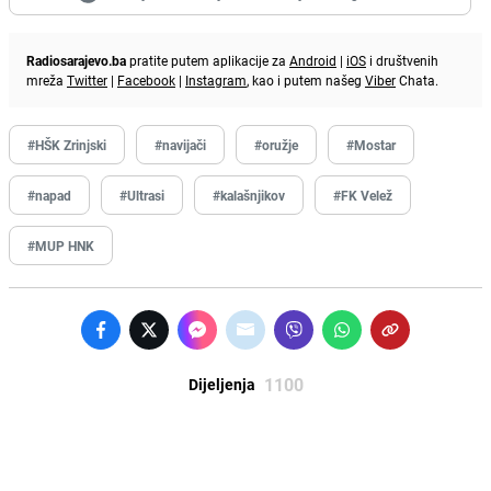
Radiosarajevo.ba
pratite putem aplikacije za
Android
|
iOS
i društvenih
mreža
Twitter
|
Facebook
|
Instagram
, kao i putem našeg
Viber
Chata.
#HŠK Zrinjski
#navijači
#oružje
#Mostar
#napad
#Ultrasi
#kalašnjikov
#FK Velež
#MUP HNK
1100
Dijeljenja