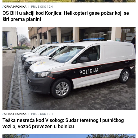
/
CRNA HRONIKA
I
PRIJE OKO 12H
OS BiH u akciji kod Konjica: Helikopteri gase požar koji se
širi prema planini
/
CRNA HRONIKA
I
PRIJE OKO 13H
Teška nesreća kod Visokog: Sudar teretnog i putničkog
vozila, vozač prevezen u bolnicu