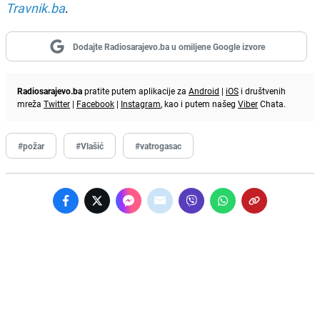
Travnik.ba
.
Dodajte Radiosarajevo.ba u omiljene Google izvore
Radiosarajevo.ba
pratite putem aplikacije za
Android
|
iOS
i društvenih
mreža
Twitter
|
Facebook
|
Instagram
, kao i putem našeg
Viber
Chata.
#požar
#Vlašić
#vatrogasac