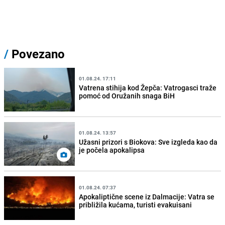
/
Povezano
01.08.24. 17:11
Vatrena stihija kod Žepča: Vatrogasci traže
pomoć od Oružanih snaga BiH
01.08.24. 13:57
Užasni prizori s Biokova: Sve izgleda kao da
je počela apokalipsa
01.08.24. 07:37
Apokaliptične scene iz Dalmacije: Vatra se
približila kućama, turisti evakuisani