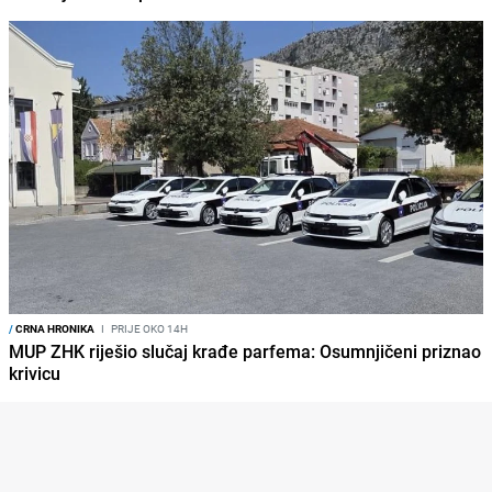
/
CRNA HRONIKA
I
PRIJE OKO 14H
MUP ZHK riješio slučaj krađe parfema: Osumnjičeni priznao
krivicu