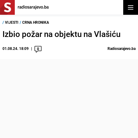
Otvor
/
VIJESTI
/
CRNA HRONIKA
Izbio požar na objektu na Vlašiću
01.08.24. 18:09
Radiosarajevo.ba
0