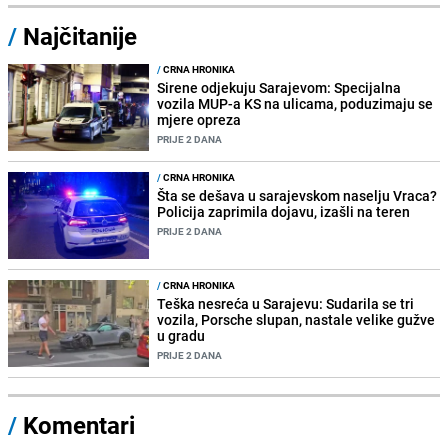
/
Najčitanije
/
CRNA HRONIKA
Sirene odjekuju Sarajevom: Specijalna
vozila MUP-a KS na ulicama, poduzimaju se
mjere opreza
PRIJE 2 DANA
/
CRNA HRONIKA
Šta se dešava u sarajevskom naselju Vraca?
Policija zaprimila dojavu, izašli na teren
PRIJE 2 DANA
/
CRNA HRONIKA
Teška nesreća u Sarajevu: Sudarila se tri
vozila, Porsche slupan, nastale velike gužve
u gradu
PRIJE 2 DANA
/
Komentari