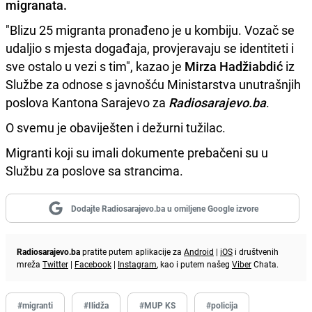
migranata.
"Blizu 25 migranta pronađeno je u kombiju. Vozač se
udaljio s mjesta događaja, provjeravaju se identiteti i
sve ostalo u vezi s tim", kazao je
Mirza Hadžiabdić
iz
Službe za odnose s javnošću Ministarstva unutrašnjih
poslova Kantona Sarajevo za
Radiosarajevo.ba
.
O svemu je obaviješten i dežurni tužilac.
Migranti koji su imali dokumente prebačeni su u
Službu za poslove sa strancima.
Dodajte Radiosarajevo.ba u omiljene Google izvore
Radiosarajevo.ba
pratite putem aplikacije za
Android
|
iOS
i društvenih
mreža
Twitter
|
Facebook
|
Instagram
, kao i putem našeg
Viber
Chata.
#migranti
#Ilidža
#MUP KS
#policija