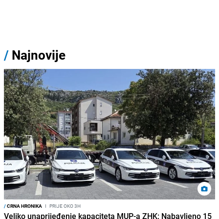
/
Najnovije
/
CRNA HRONIKA
I
PRIJE OKO 3H
Veliko unaprijeđenje kapaciteta MUP-a ZHK: Nabavljeno 15