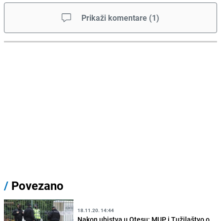
Prikaži komentare
(
1
)
/
Povezano
18.11.20. 14:44
Nakon ubistva u Otesu: MUP i Tužilaštvo o