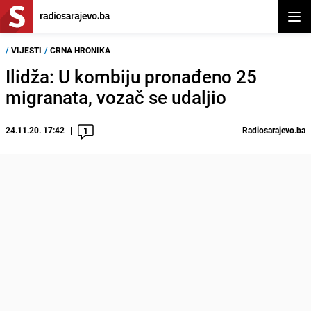
Otvor
/
VIJESTI
/
CRNA HRONIKA
Ilidža: U kombiju pronađeno 25
migranata, vozač se udaljio
24.11.20. 17:42
Radiosarajevo.ba
1