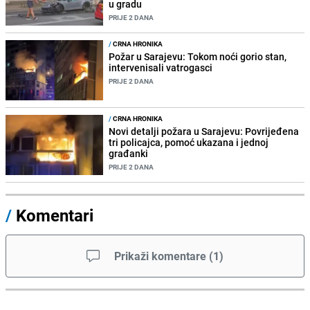
u gradu
PRIJE 2 DANA
/
CRNA HRONIKA
Požar u Sarajevu: Tokom noći gorio stan,
intervenisali vatrogasci
PRIJE 2 DANA
/
CRNA HRONIKA
Novi detalji požara u Sarajevu: Povrijeđena
tri policajca, pomoć ukazana i jednoj
građanki
PRIJE 2 DANA
/
Komentari
Prikaži komentare
(
1
)