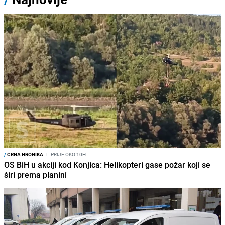
/
CRNA HRONIKA
I
PRIJE OKO 10H
OS BiH u akciji kod Konjica: Helikopteri gase požar koji se
širi prema planini