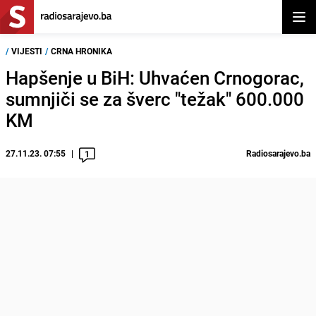
Otvor
/
VIJESTI
/
CRNA HRONIKA
Hapšenje u BiH: Uhvaćen Crnogorac,
sumnjiči se za šverc "težak" 600.000
KM
27.11.23. 07:55
Radiosarajevo.ba
1