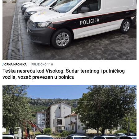
/
CRNA HRONIKA
I
PRIJE OKO 11H
Teška nesreća kod Visokog: Sudar teretnog i putničkog
vozila, vozač prevezen u bolnicu