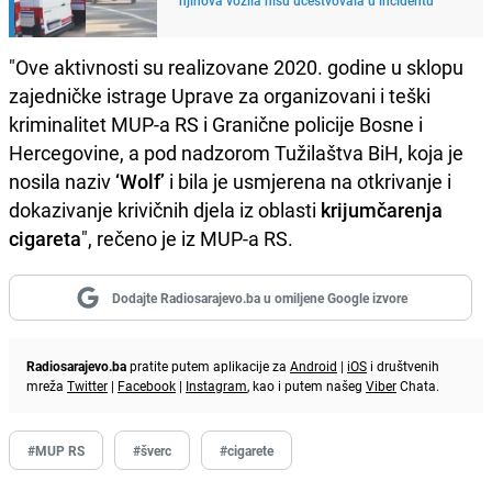
"Ove aktivnosti su realizovane 2020. godine u sklopu
zajedničke istrage Uprave za organizovani i teški
kriminalitet MUP-a RS i Granične policije Bosne i
Hercegovine, a pod nadzorom Tužilaštva BiH, koja je
nosila naziv
‘Wolf’
i bila je usmjerena na otkrivanje i
dokazivanje krivičnih djela iz oblasti
krijumčarenja
cigareta
", rečeno je iz MUP-a RS.
Dodajte Radiosarajevo.ba u omiljene Google izvore
Radiosarajevo.ba
pratite putem aplikacije za
Android
|
iOS
i društvenih
mreža
Twitter
|
Facebook
|
Instagram
, kao i putem našeg
Viber
Chata.
#MUP RS
#šverc
#cigarete