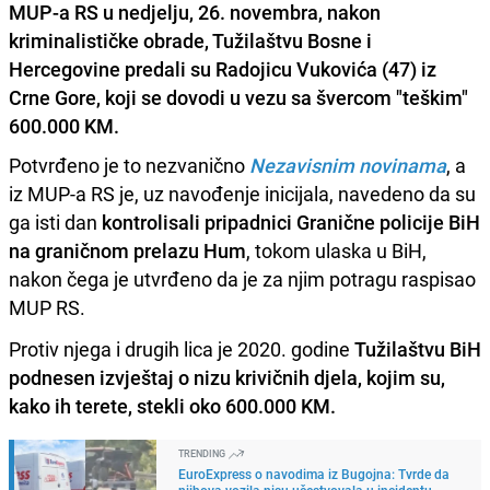
MUP-a RS u nedjelju, 26. novembra, nakon
kriminalističke obrade, Tužilaštvu Bosne i
Hercegovine predali su Radojicu Vukovića (47) iz
Crne Gore, koji se dovodi u vezu sa švercom "teškim"
600.000 KM.
Potvrđeno je to nezvanično
Nezavisnim novinama
, a
iz MUP-a RS je, uz navođenje inicijala, navedeno da su
ga isti dan
kontrolisali pripadnici Granične policije BiH
na graničnom prelazu Hum
, tokom ulaska u BiH,
nakon čega je utvrđeno da je za njim potragu raspisao
MUP RS.
Protiv njega i drugih lica je 2020. godine
Tužilaštvu BiH
podnesen izvještaj o nizu krivičnih djela, kojim su,
kako ih terete, stekli oko 600.000 KM.
TRENDING
EuroExpress o navodima iz Bugojna: Tvrde da
njihova vozila nisu učestvovala u incidentu