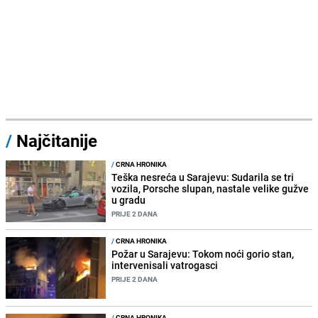
/
Najčitanije
/
CRNA HRONIKA
Teška nesreća u Sarajevu: Sudarila se tri
vozila, Porsche slupan, nastale velike gužve
u gradu
PRIJE 2 DANA
/
CRNA HRONIKA
Požar u Sarajevu: Tokom noći gorio stan,
intervenisali vatrogasci
PRIJE 2 DANA
/
CRNA HRONIKA