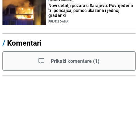
Novi detalji požara u Sarajevu: Povrijeđena
tri policajca, pomoć ukazana i jednoj
građanki
PRIJE 2 DANA
/
Komentari
Prikaži komentare
(
1
)