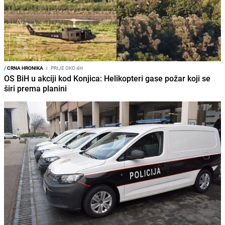
/
CRNA HRONIKA
I
PRIJE OKO 4H
OS BiH u akciji kod Konjica: Helikopteri gase požar koji se
širi prema planini