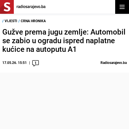
Otvor
/
VIJESTI
/
CRNA HRONIKA
Gužve prema jugu zemlje: Automobil
se zabio u ogradu ispred naplatne
kućice na autoputu A1
17.05.26. 15:51
Radiosarajevo.ba
1