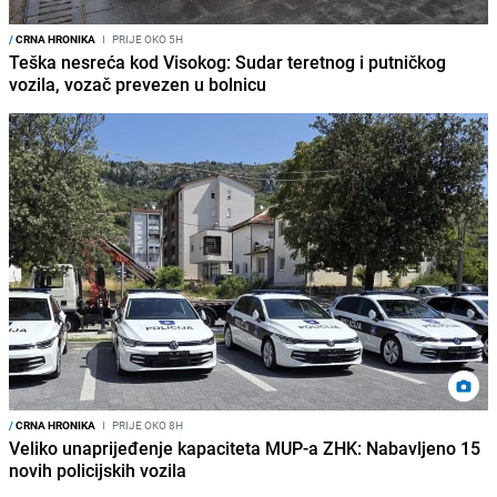
/
CRNA HRONIKA
I
PRIJE OKO 5H
Teška nesreća kod Visokog: Sudar teretnog i putničkog
vozila, vozač prevezen u bolnicu
/
CRNA HRONIKA
I
PRIJE OKO 8H
Veliko unaprijeđenje kapaciteta MUP-a ZHK: Nabavljeno 15
novih policijskih vozila