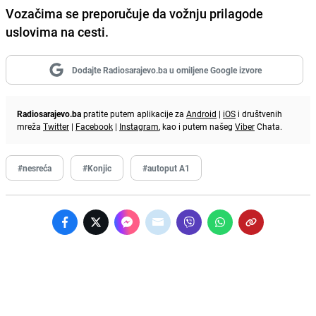
Vozačima se preporučuje da vožnju prilagode
uslovima na cesti.
Dodajte Radiosarajevo.ba u omiljene Google izvore
Radiosarajevo.ba
pratite putem aplikacije za
Android
|
iOS
i društvenih
mreža
Twitter
|
Facebook
|
Instagram
, kao i putem našeg
Viber
Chata.
#nesreća
#Konjic
#autoput A1