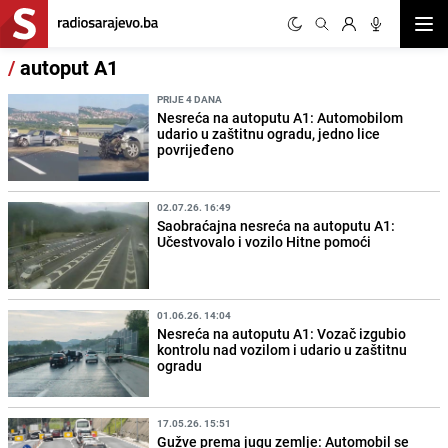
Otvor
/
autoput A1
PRIJE 4 DANA
Nesreća na autoputu A1: Automobilom
udario u zaštitnu ogradu, jedno lice
povrijeđeno
02.07.26. 16:49
Saobraćajna nesreća na autoputu A1:
Učestvovalo i vozilo Hitne pomoći
01.06.26. 14:04
Nesreća na autoputu A1: Vozač izgubio
kontrolu nad vozilom i udario u zaštitnu
ogradu
17.05.26. 15:51
Gužve prema jugu zemlje: Automobil se