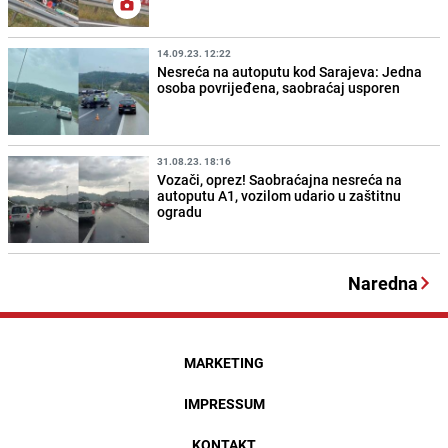
14.09.23. 12:22
Nesreća na autoputu kod Sarajeva: Jedna
osoba povrijeđena, saobraćaj usporen
31.08.23. 18:16
Vozači, oprez! Saobraćajna nesreća na
autoputu A1, vozilom udario u zaštitnu
ogradu
Naredna
MARKETING
IMPRESSUM
KONTAKT