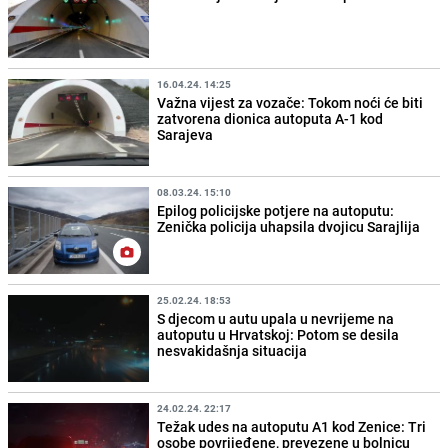
16.04.24. 14:25
Važna vijest za vozače: Tokom noći će biti
zatvorena dionica autoputa A-1 kod
Sarajeva
08.03.24. 15:10
Epilog policijske potjere na autoputu:
Zenička policija uhapsila dvojicu Sarajlija
25.02.24. 18:53
S djecom u autu upala u nevrijeme na
autoputu u Hrvatskoj: Potom se desila
nesvakidašnja situacija
24.02.24. 22:17
Težak udes na autoputu A1 kod Zenice: Tri
osobe povrijeđene, prevezene u bolnicu