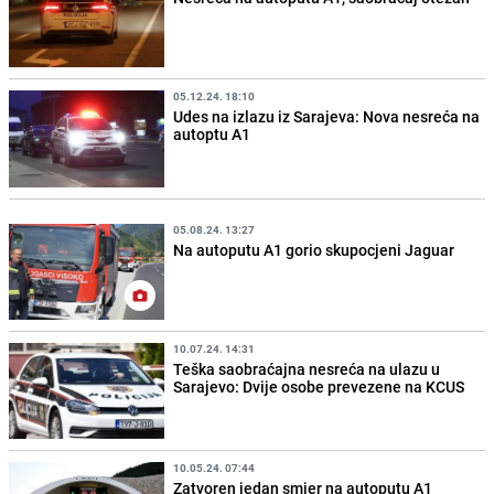
05.12.24. 18:10
Udes na izlazu iz Sarajeva: Nova nesreća na
autoptu A1
05.08.24. 13:27
Na autoputu A1 gorio skupocjeni Jaguar
10.07.24. 14:31
Teška saobraćajna nesreća na ulazu u
Sarajevo: Dvije osobe prevezene na KCUS
10.05.24. 07:44
Zatvoren jedan smjer na autoputu A1