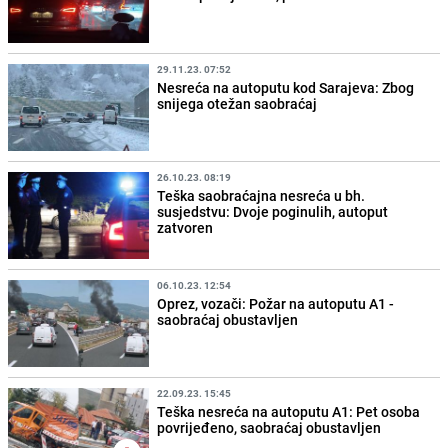
29.11.23. 07:52
Nesreća na autoputu kod Sarajeva: Zbog
snijega otežan saobraćaj
26.10.23. 08:19
Teška saobraćajna nesreća u bh.
susjedstvu: Dvoje poginulih, autoput
zatvoren
06.10.23. 12:54
Oprez, vozači: Požar na autoputu A1 -
saobraćaj obustavljen
22.09.23. 15:45
Teška nesreća na autoputu A1: Pet osoba
povrijeđeno, saobraćaj obustavljen