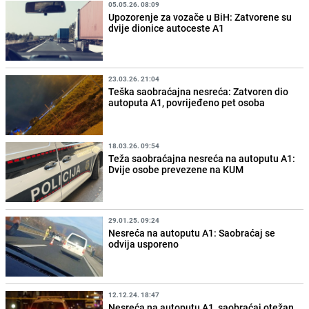
05.05.26. 08:09
Upozorenje za vozače u BiH: Zatvorene su
dvije dionice autoceste A1
23.03.26. 21:04
Teška saobraćajna nesreća: Zatvoren dio
autoputa A1, povrijeđeno pet osoba
18.03.26. 09:54
Teža saobraćajna nesreća na autoputu A1:
Dvije osobe prevezene na KUM
29.01.25. 09:24
Nesreća na autoputu A1: Saobraćaj se
odvija usporeno
12.12.24. 18:47
Nesreća na autoputu A1, saobraćaj otežan