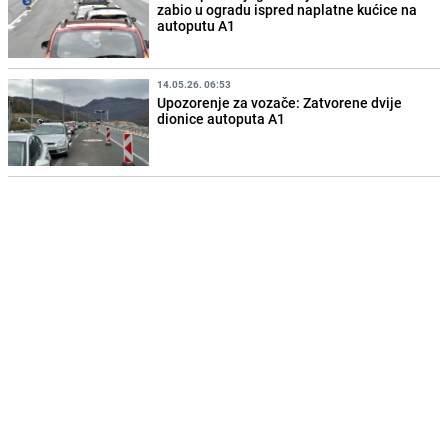
zabio u ogradu ispred naplatne kućice na
autoputu A1
14.05.26. 06:53
Upozorenje za vozače: Zatvorene dvije
dionice autoputa A1