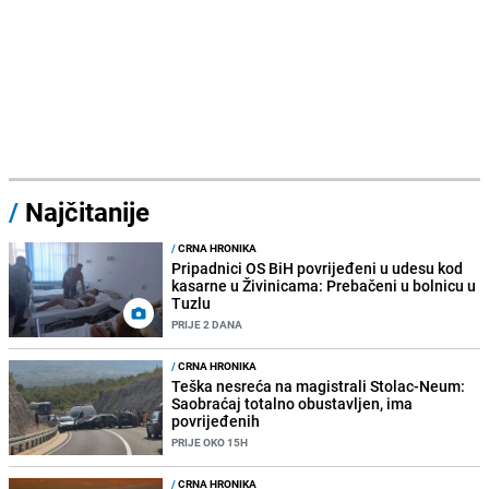
/
Najčitanije
/
CRNA HRONIKA
Pripadnici OS BiH povrijeđeni u udesu kod
kasarne u Živinicama: Prebačeni u bolnicu u
Tuzlu
PRIJE 2 DANA
/
CRNA HRONIKA
Teška nesreća na magistrali Stolac-Neum:
Saobraćaj totalno obustavljen, ima
povrijeđenih
PRIJE OKO 15H
/
CRNA HRONIKA