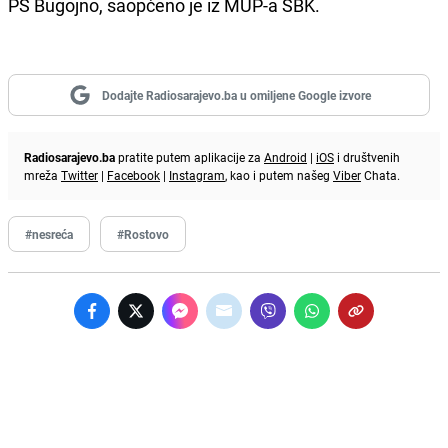
PS Bugojno, saopćeno je iz MUP-a SBK.
Dodajte Radiosarajevo.ba u omiljene Google izvore
Radiosarajevo.ba
pratite putem aplikacije za
Android
|
iOS
i društvenih
mreža
Twitter
|
Facebook
|
Instagram
, kao i putem našeg
Viber
Chata.
#nesreća
#Rostovo