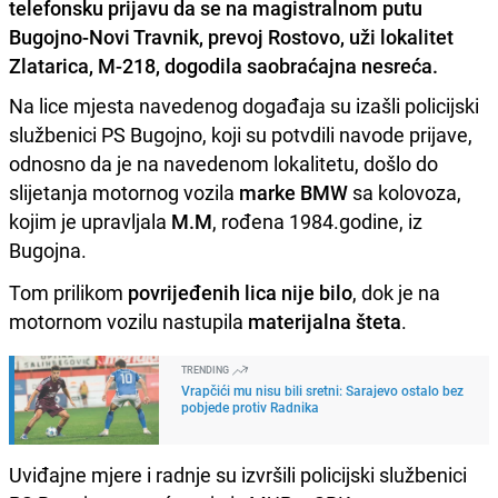
telefonsku prijavu da se na magistralnom putu
Bugojno-Novi Travnik, prevoj Rostovo, uži lokalitet
Zlatarica, M-218, dogodila saobraćajna nesreća.
Na lice mjesta navedenog događaja su izašli policijski
službenici PS Bugojno, koji su potvdili navode prijave,
odnosno da je na navedenom lokalitetu, došlo do
slijetanja motornog vozila
marke BMW
sa kolovoza,
kojim je upravljala
M.M
, rođena 1984.godine, iz
Bugojna.
Tom prilikom
povrijeđenih lica nije bilo
, dok je na
motornom vozilu nastupila
materijalna šteta
.
TRENDING
Vrapčići mu nisu bili sretni: Sarajevo ostalo bez
pobjede protiv Radnika
Uviđajne mjere i radnje su izvršili policijski službenici