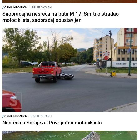
/
CRNA HRONIKA
I
PRIJE OKO 5H
Saobraćajna nesreća na putu M-17: Smrtno stradao
motociklista, saobraćaj obustavljen
/
CRNA HRONIKA
I
PRIJE OKO 7H
Nesreća u Sarajevu: Povrijeđen motociklista