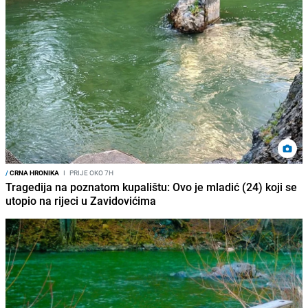
/
CRNA HRONIKA
I
PRIJE OKO 7H
Tragedija na poznatom kupalištu: Ovo je mladić (24) koji se
utopio na rijeci u Zavidovićima