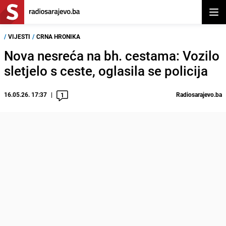
Otvor
/
VIJESTI
/
CRNA HRONIKA
Nova nesreća na bh. cestama: Vozilo
sletjelo s ceste, oglasila se policija
16.05.26. 17:37
Radiosarajevo.ba
1