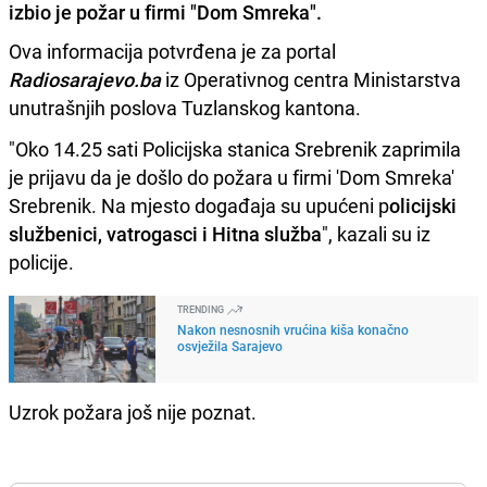
izbio je požar u firmi "Dom Smreka".
Ova informacija potvrđena je za portal
Radiosarajevo.ba
iz Operativnog centra Ministarstva
unutrašnjih poslova Tuzlanskog kantona.
"Oko 14.25 sati Policijska stanica Srebrenik zaprimila
je prijavu da je došlo do požara u firmi 'Dom Smreka'
Srebrenik. Na mjesto događaja su upućeni p
olicijski
službenici, vatrogasci i Hitna služba
", kazali su iz
policije.
TRENDING
Nakon nesnosnih vrućina kiša konačno
osvježila Sarajevo
Uzrok požara još nije poznat.