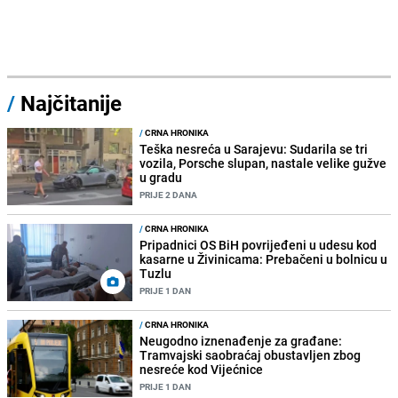
/
Najčitanije
/
CRNA HRONIKA
Teška nesreća u Sarajevu: Sudarila se tri
vozila, Porsche slupan, nastale velike gužve
u gradu
PRIJE 2 DANA
/
CRNA HRONIKA
Pripadnici OS BiH povrijeđeni u udesu kod
kasarne u Živinicama: Prebačeni u bolnicu u
Tuzlu
PRIJE 1 DAN
/
CRNA HRONIKA
Neugodno iznenađenje za građane:
Tramvajski saobraćaj obustavljen zbog
nesreće kod Vijećnice
PRIJE 1 DAN