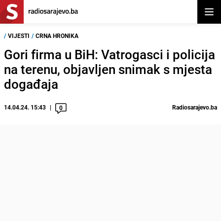
Otvor
/
VIJESTI
/
CRNA HRONIKA
Gori firma u BiH: Vatrogasci i policija
na terenu, objavljen snimak s mjesta
događaja
14.04.24. 15:43
Radiosarajevo.ba
0