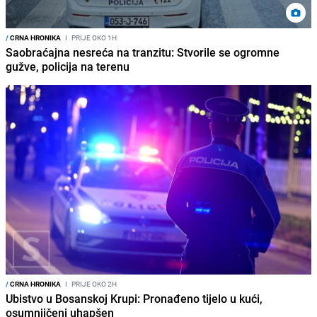
/
CRNA HRONIKA
I
PRIJE OKO 1H
Saobraćajna nesreća na tranzitu: Stvorile se ogromne
gužve, policija na terenu
/
CRNA HRONIKA
I
PRIJE OKO 2H
Ubistvo u Bosanskoj Krupi: Pronađeno tijelo u kući,
osumnjičeni uhapšen