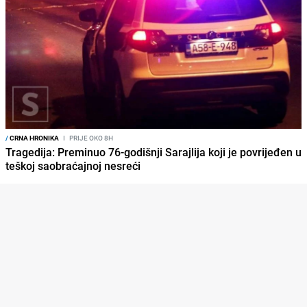
/
CRNA HRONIKA
I
PRIJE OKO 8H
Tragedija: Preminuo 76-godišnji Sarajlija koji je povrijeđen u
teškoj saobraćajnoj nesreći