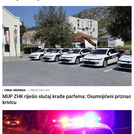
/
CRNA HRONIKA
I
PRIJE OKO 4H
MUP ZHK riješio slučaj krađe parfema: Osumnjičeni priznao
krivicu