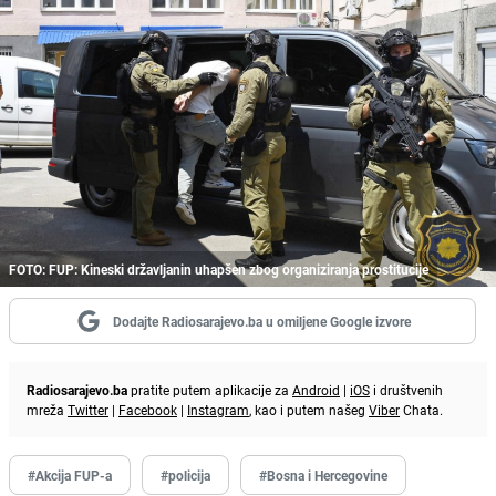
FOTO: FUP: Kineski državljanin uhapšen zbog organiziranja prostitucije
Dodajte Radiosarajevo.ba u omiljene Google izvore
Radiosarajevo.ba
pratite putem aplikacije za
Android
|
iOS
i društvenih
mreža
Twitter
|
Facebook
|
Instagram
, kao i putem našeg
Viber
Chata.
#Akcija FUP-a
#policija
#Bosna i Hercegovine