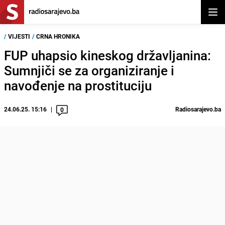
Otvor
/
VIJESTI
/
CRNA HRONIKA
FUP uhapsio kineskog državljanina:
Sumnjiči se za organiziranje i
navođenje na prostituciju
24.06.25. 15:16
Radiosarajevo.ba
0