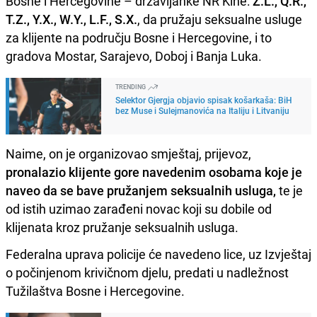
Bosne i Hercegovine – državljanke NR Kine:
Z.L., Q.R.,
T.Z., Y.X., W.Y., L.F., S.X.
, da pružaju seksualne usluge
za klijente na području Bosne i Hercegovine, i to
gradova Mostar, Sarajevo, Doboj i Banja Luka.
TRENDING
Selektor Gjergja objavio spisak košarkaša: BiH
bez Muse i Sulejmanovića na Italiju i Litvaniju
Naime, on je organizovao smještaj, prijevoz,
pronalazio klijente gore navedenim osobama koje je
naveo da se bave pružanjem seksualnih usluga,
te je
od istih uzimao zarađeni novac koji su dobile od
klijenata kroz pružanje seksualnih usluga.
Federalna uprava policije će navedeno lice, uz Izvještaj
o počinjenom krivičnom djelu, predati u nadležnost
Tužilaštva Bosne i Hercegovine.