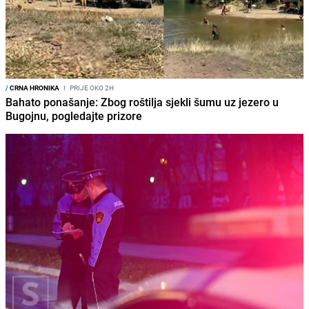
/
CRNA HRONIKA
I
PRIJE OKO 2H
Bahato ponašanje: Zbog roštilja sjekli šumu uz jezero u
Bugojnu, pogledajte prizore