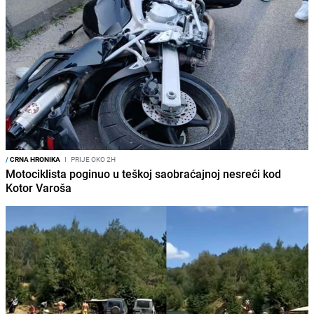
/
CRNA HRONIKA
I
PRIJE OKO 2H
Motociklista poginuo u teškoj saobraćajnoj nesreći kod
Kotor Varoša