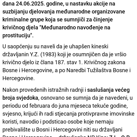
dana 24.06.2025. godine, u nastavku akcije na
suzbijanju djelovanja međunarodne organizovane
kriminalne grupe koja se sumnjiči za činjenje
krivičnog djela "Međunarodno navođenje na
prostituciju".
U saopćenju su naveli da je uhapšen kineski
državljanin Y.Z. (1983) koji je osumnjičen da je vršio
krivično djelo iz člana 187. stav 1. Krivičnog zakona
Bosne i Hercegovine, a po Naredbi Tužilaštva Bosne i
Hercegovine.
Nakon provedenih istražnih radnji i
saslušanja većeg
broja svjedoka
, osnovano se sumnja da je navedeni, u
periodu od februara do juna mjeseca tekuće godine,
svjesno, krijući ih radi stjecanja protivpravne imovinske
koristi, navodio i podsticao osobe koje nemaju
prebivalište u Bosni i Hercegovini niti su državljani