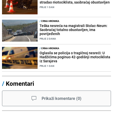
stradao motociklista, saobraćaj obustavljen
PRIJE 1 DAN
/
CRNA HRONIKA
Teška nesreća na magistrali Stolac-Neum:
Saobraćaj totalno obustavljen, ima
povrijeđenih
PRIJE 2 DANA
/
CRNA HRONIKA
Oglasila se policija o tragičnoj nesreći: U
Hadžićima poginuo 42-godišnji motociklista
iz Sarajeva
PRIJE 1 DAN
/
Komentari
Prikaži komentare
(
0
)