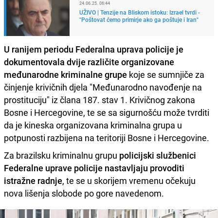
24.06.25. 06:44
UŽIVO | Tenzije na Bliskom istoku: Izrael tvrdi -
"Poštovat ćemo primirje ako ga poštuje i Iran"
U ranijem periodu Federalna uprava policije je
dokumentovala dvije različite organizovane
međunarodne kriminalne grupe
koje se sumnjiče za
činjenje krivičnih djela "Međunarodno navođenje na
prostituciju" iz člana 187. stav 1. Krivičnog zakona
Bosne i Hercegovine, te se sa sigurnošću može tvrditi
da je kineska organizovana kriminalna grupa u
potpunosti razbijena na teritoriji Bosne i Hercegovine.
Za brazilsku kriminalnu grupu
policijski službenici
Federalne uprave policije nastavljaju provoditi
istražne radnje
, te se u skorijem vremenu očekuju
nova lišenja slobode po gore navedenom.