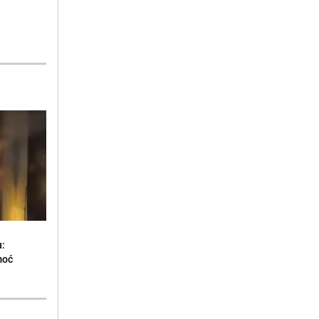
u:
moć