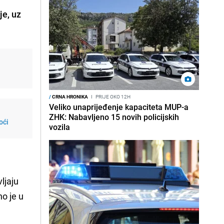
je, uz
/
CRNA HRONIKA
I
PRIJE OKO 12H
Veliko unaprijeđenje kapaciteta MUP-a
ZHK: Nabavljeno 15 novih policijskih
oći
vozila
vljaju
no je u