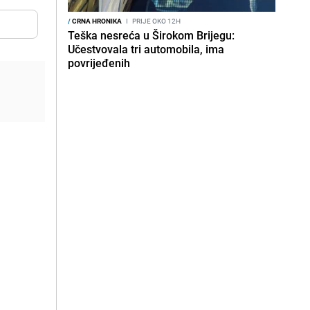
/
CRNA HRONIKA
I
PRIJE OKO 12H
Teška nesreća u Širokom Brijegu:
Učestvovala tri automobila, ima
povrijeđenih