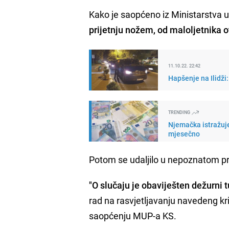
Kako je saopćeno iz Ministarstva 
prijetnju nožem, od maloljetnika o
11.10.22. 22:42
Hapšenje na Ilidži:
TRENDING
Njemačka istražuje
mjesečno
Potom se udaljilo u nepoznatom p
"O slučaju je obaviješten dežurni 
rad na rasvjetljavanju navedeng kriv
saopćenju MUP-a KS.