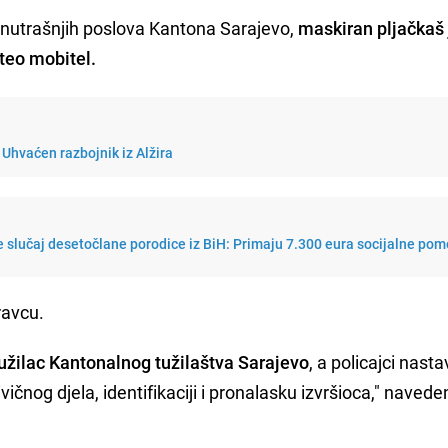
unutrašnjih poslova Kantona Sarajevo,
maskiran pljačkaš 
teo mobitel.
 Uhvaćen razbojnik iz Alžira
 slučaj desetočlane porodice iz BiH: Primaju 7.300 eura socijalne pom
ravcu.
tužilac Kantonalnog tužilaštva Sarajevo
, a policajci nasta
ičnog djela, identifikaciji i pronalasku izvršioca," navede