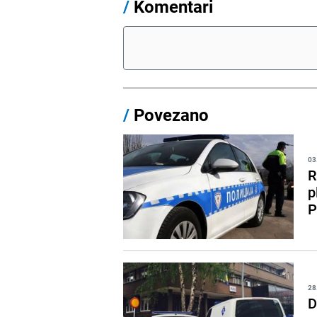
/
Komentari
/
Povezano
03
R
p
P
28
D