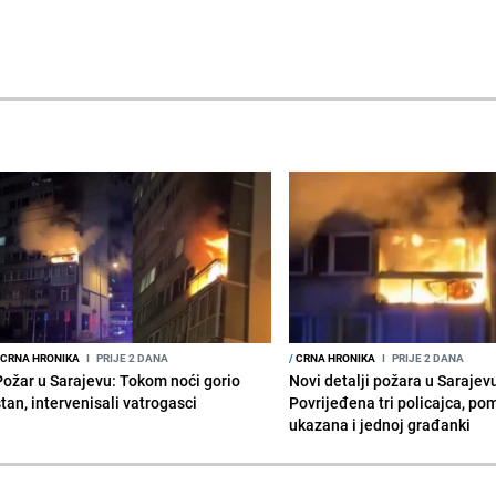
CRNA HRONIKA
I
PRIJE 2 DANA
/
CRNA HRONIKA
I
PRIJE 2 DANA
Požar u Sarajevu: Tokom noći gorio
Novi detalji požara u Sarajev
stan, intervenisali vatrogasci
Povrijeđena tri policajca, po
ukazana i jednoj građanki