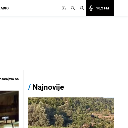
RADIO
90,2 FM
osarajevo.ba
/
Najnovije