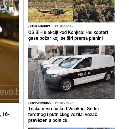
/
CRNA HRONIKA
I
PRIJE OKO 8H
OS BiH u akciji kod Konjica: Helikopteri
gase požar koji se širi prema planini
/
CRNA HRONIKA
I
PRIJE OKO 9H
Teška nesreća kod Visokog: Sudar
, 16-
teretnog i putničkog vozila, vozač
prevezen u bolnicu