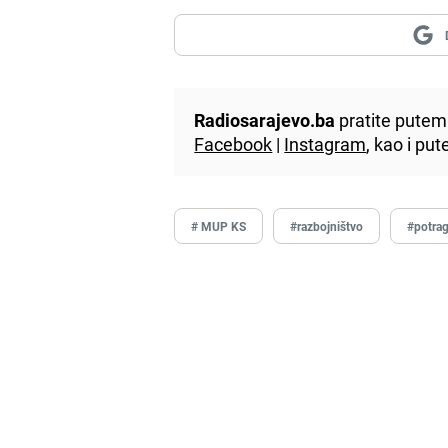
Radiosarajevo.ba
pratite putem 
Facebook
|
Instagram
, kao i p
# MUP KS
#razbojništvo
#potra