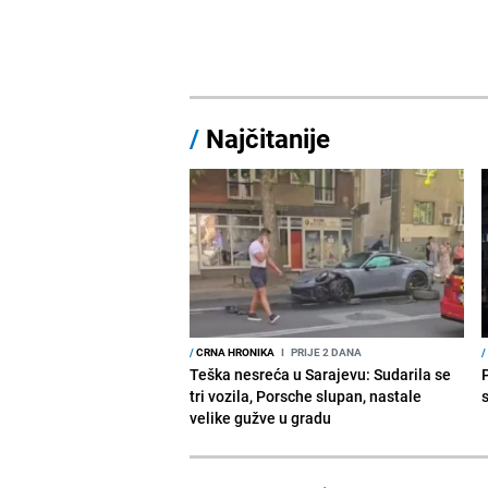
/
Najčitanije
/
CRNA HRONIKA
I
PRIJE 2 DANA
/
Teška nesreća u Sarajevu: Sudarila se
tri vozila, Porsche slupan, nastale
velike gužve u gradu