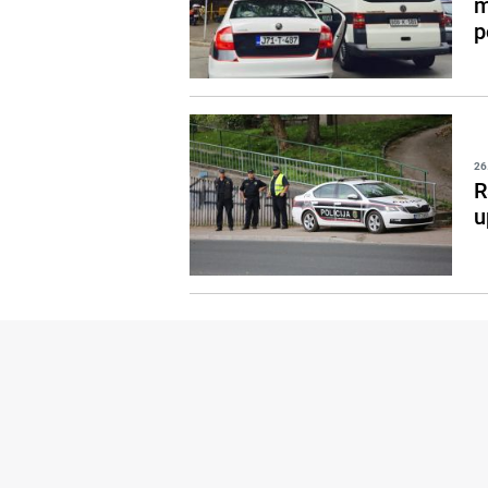
m
p
26
R
u