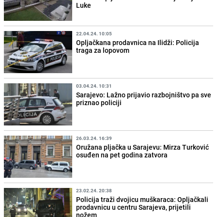
Luke
22.04.24. 10:05
Opljačkana prodavnica na Ilidži: Policija
traga za lopovom
03.04.24. 10:31
Sarajevo: Lažno prijavio razbojništvo pa sve
priznao policiji
26.03.24. 16:39
Oružana pljačka u Sarajevu: Mirza Turković
osuđen na pet godina zatvora
23.02.24. 20:38
Policija traži dvojicu muškaraca: Opljačkali
prodavnicu u centru Sarajeva, prijetili
nožem