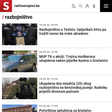
Otvor
/
razbojništvo
10.06.26. 09:55
Razbojništvo u Tesliću: Opljačkali žrtvu pa
tražili novac da vrate ukradeno
06.04.26. 16:50
MUP TK u akciji: Trojica muškaraca
uhapšena nakon pljačke kasina u Gračanici
18.02.26. 16:46
Uhapšena dva mladića (20) zbog
razbojništva na benzinskoj pumpi: Radniku
prijetili drvenom palicom
02.02.26. 17:55
Potvrđena optužnica za brutalno