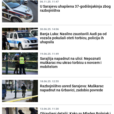
06.11.25. 11:47
U Sarajevu uhapšena 37-godišnjakinja zbog
razbojništva
30.06.25. 14:06
Banja Luka: Nasilno zaustavili Audi pa od
vozača pokušali oteti torbicu, policija ih
uhapsila
19.06.25. 11:49
Sarajlija napadnut na ulici: Nepoznati
muškarac mu ukrao torbicu s novcem i
mobitelom
18.06.25. 12:55
Razbojništvo usred Sarajeva: Muškarac
napadnut na Grbavici, zadobio povrede
13.06.25. 11:30
Objavljeni detalji: Kako su Mladen Bošnjak i