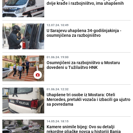
dvije krađe i razbojništvo, ima uhapšenih
12.07.24. 10:49
U Sarajevu uhapšena 34-godišnjakinja -
osumnjičena za razbojništvo
01.06.24. 19:00
Osumnjičeni za razbojništvo u Mostaru
dovedeni u Tužilaštvo HNK
01.06.24. 12:32
Uhapšene tri osobe iz Mostara: Oteli
Mercedes, pretukli vozača i izbacili ga ujutro
sa povredama
14.05.24. 18:15
Kamere snimile bijeg: Ovo su detalji
rekordne pljačke novca u historiji Banja