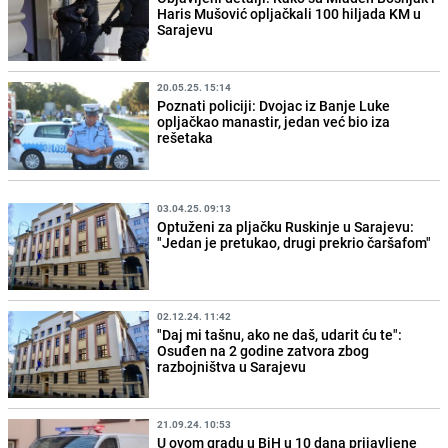
Haris Mušović opljačkali 100 hiljada KM u
Sarajevu
20.05.25. 15:14
Poznati policiji: Dvojac iz Banje Luke
opljačkao manastir, jedan već bio iza
rešetaka
03.04.25. 09:13
Optuženi za pljačku Ruskinje u Sarajevu:
"Jedan je pretukao, drugi prekrio čaršafom"
02.12.24. 11:42
"Daj mi tašnu, ako ne daš, udarit ću te":
Osuđen na 2 godine zatvora zbog
razbojništva u Sarajevu
21.09.24. 10:53
U ovom gradu u BiH u 10 dana prijavljene