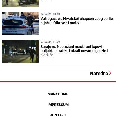
23.02.24. 18:50
Vatrogasac u Hrvatskoj uhapšen zbog serije
pljački: Otkriven i motiv
03.02.24. 11:00
Sarajevo: Naoružani maskirani lopovi
opljačkali trafiku i ukrali novac, cigarete i
slatkiše
Naredna
MARKETING
IMPRESSUM
KONTAKT