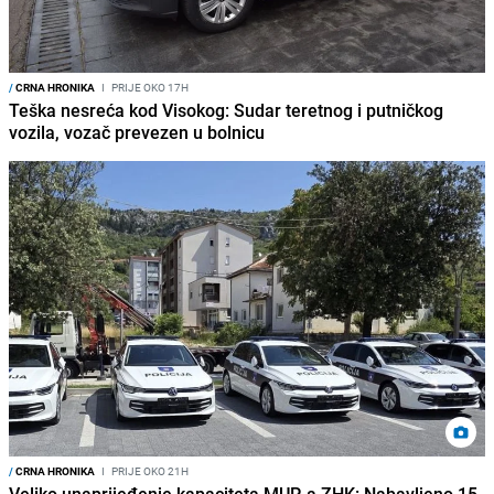
/
CRNA HRONIKA
I
PRIJE OKO 17H
Teška nesreća kod Visokog: Sudar teretnog i putničkog
vozila, vozač prevezen u bolnicu
/
CRNA HRONIKA
I
PRIJE OKO 21H
Veliko unaprijeđenje kapaciteta MUP-a ZHK: Nabavljeno 15