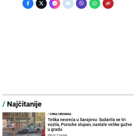
/
Najčitanije
/
CRNA HRONIKA
Teška nesreća u Sarajevu: Sudarila se tri
vozila, Porsche slupan, nastale velike gužve
u gradu
PRIJE 2 DANA