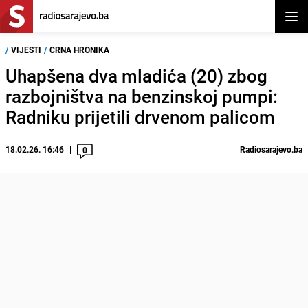
Otvor
/
VIJESTI
/
CRNA HRONIKA
Uhapšena dva mladića (20) zbog
razbojništva na benzinskoj pumpi:
Radniku prijetili drvenom palicom
18.02.26. 16:46
Radiosarajevo.ba
0