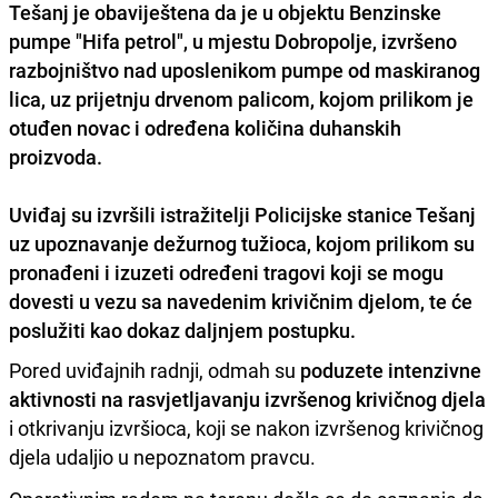
Tešanj je obaviještena da je u objektu Benzinske
pumpe "Hifa petrol", u mjestu Dobropolje, izvršeno
razbojništvo nad uposlenikom pumpe od maskiranog
lica, uz prijetnju drvenom palicom, kojom prilikom je
otuđen novac i određena količina duhanskih
proizvoda.
Uviđaj su izvršili istražitelji Policijske stanice Tešanj
uz upoznavanje dežurnog tužioca, kojom prilikom su
pronađeni i izuzeti određeni tragovi koji se mogu
dovesti u vezu sa navedenim krivičnim djelom, te će
poslužiti kao dokaz daljnjem postupku.
Pored uviđajnih radnji, odmah su
poduzete intenzivne
aktivnosti na rasvjetljavanju izvršenog krivičnog djela
i otkrivanju izvršioca, koji se nakon izvršenog krivičnog
djela udaljio u nepoznatom pravcu.