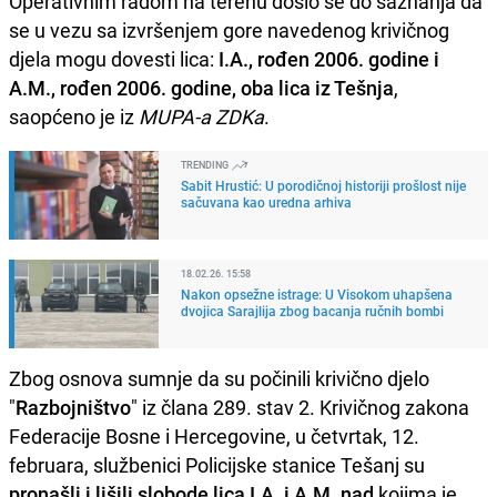
Operativnim radom na terenu došlo se do saznanja da
se u vezu sa izvršenjem gore navedenog krivičnog
djela mogu dovesti lica:
I.A., rođen 2006. godine i
A.M., rođen 2006. godine, oba lica iz Tešnja
,
saopćeno je iz
MUPA-a ZDKa
.
TRENDING
Sabit Hrustić: U porodičnoj historiji prošlost nije
sačuvana kao uredna arhiva
18.02.26. 15:58
Nakon opsežne istrage: U Visokom uhapšena
dvojica Sarajlija zbog bacanja ručnih bombi
Zbog osnova sumnje da su počinili krivično djelo
"
Razbojništvo
" iz člana 289. stav 2. Krivičnog zakona
Federacije Bosne i Hercegovine, u četvrtak, 12.
februara, službenici Policijske stanice Tešanj su
pronašli i lišili slobode lica
I.A. i A.M. nad
kojima je