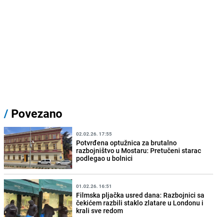
/
Povezano
02.02.26. 17:55
Potvrđena optužnica za brutalno
razbojništvo u Mostaru: Pretučeni starac
podlegao u bolnici
01.02.26. 16:51
Filmska pljačka usred dana: Razbojnici sa
čekićem razbili staklo zlatare u Londonu i
krali sve redom