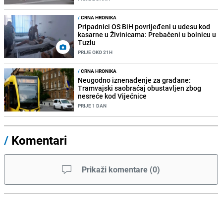
/
CRNA HRONIKA
Pripadnici OS BiH povrijeđeni u udesu kod
kasarne u Živinicama: Prebačeni u bolnicu u
Tuzlu
PRIJE OKO 21H
/
CRNA HRONIKA
Neugodno iznenađenje za građane:
Tramvajski saobraćaj obustavljen zbog
nesreće kod Vijećnice
PRIJE 1 DAN
/
Komentari
Prikaži komentare
(
0
)