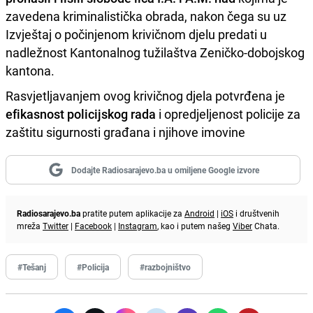
zavedena kriminalistička obrada, nakon čega su uz
Izvještaj o počinjenom krivičnom djelu predati u
nadležnost Kantonalnog tužilaštva Zeničko-dobojskog
kantona.
Rasvjetljavanjem ovog krivičnog djela potvrđena je
efikasnost policijskog rada
i opredjeljenost policije za
zaštitu sigurnosti građana i njihove imovine
Dodajte Radiosarajevo.ba u omiljene Google izvore
Radiosarajevo.ba
pratite putem aplikacije za
Android
|
iOS
i društvenih
mreža
Twitter
|
Facebook
|
Instagram
, kao i putem našeg
Viber
Chata.
#Tešanj
#Policija
#razbojništvo