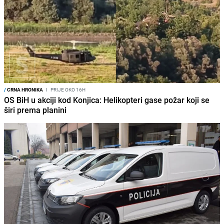
/
CRNA HRONIKA
I
PRIJE OKO 16H
OS BiH u akciji kod Konjica: Helikopteri gase požar koji se
širi prema planini