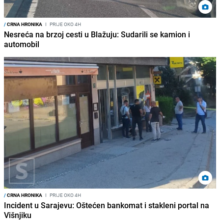
/
CRNA HRONIKA
I
PRIJE OKO 4H
Nesreća na brzoj cesti u Blažuju: Sudarili se kamion i
automobil
/
CRNA HRONIKA
I
PRIJE OKO 4H
Incident u Sarajevu: Oštećen bankomat i stakleni portal na
Višnjiku