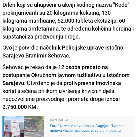
Dileri koji su uhapšeni u akciji kodnog naziva "Kode"
prokrijumčarili su 20 kilograma kokaina, 130
kilograma marihuane, 52.000 tableta ekstazija, 60
kilograma amfetamina, te određenu količinu heroina i
supstanci za proizvodnju droge.
Ovo je potvrdio
načelnik Policijske uprave Istočno
Sarajevo Branimir Šehov
ac.
Šehovac je rekao da je
12 osoba predato na
postupanje Okružnom javnom tužilaštvu u Istočnom
Sarajevu.
Utvrđeno je da
protivpravna imovinska
korist
stečena prilikom izvršenja krivičnih djela
nedozvoljene proizvodnje i prometa droge
iznosi
2.750.000 KM.
TRENDING
EuroExpress o navodima iz Bugojna: Tvrde da
njihova vozila nisu učestvovala u incidentu