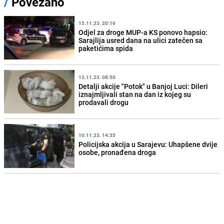
/
Povezano
15.11.23. 20:16
Odjel za droge MUP-a KS ponovo hapsio:
Sarajlija usred dana na ulici zatečen sa
paketićima spida
13.11.23. 08:50
Detalji akcije "Potok" u Banjoj Luci: Dileri
iznajmljivali stan na dan iz kojeg su
prodavali drogu
10.11.23. 14:35
Policijska akcija u Sarajevu: Uhapšene dvije
osobe, pronađena droga