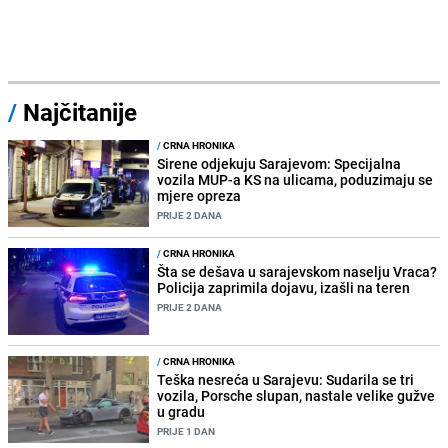
/
Najčitanije
/
CRNA HRONIKA
Sirene odjekuju Sarajevom: Specijalna
vozila MUP-a KS na ulicama, poduzimaju se
mjere opreza
PRIJE 2 DANA
/
CRNA HRONIKA
Šta se dešava u sarajevskom naselju Vraca?
Policija zaprimila dojavu, izašli na teren
PRIJE 2 DANA
/
CRNA HRONIKA
Teška nesreća u Sarajevu: Sudarila se tri
vozila, Porsche slupan, nastale velike gužve
u gradu
PRIJE 1 DAN