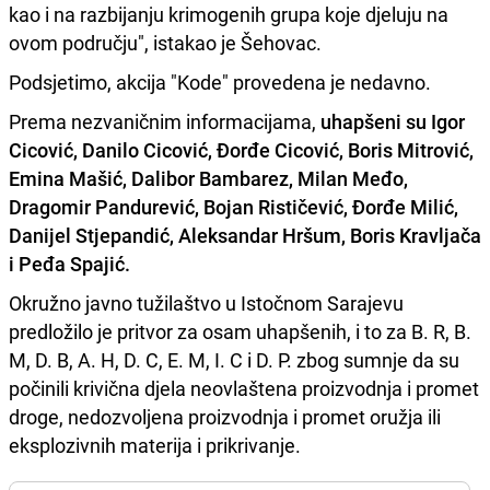
kao i na razbijanju krimogenih grupa koje djeluju na
ovom području", istakao je Šehovac.
Podsjetimo, akcija "Kode" provedena je nedavno.
Prema nezvaničnim informacijama,
uhapšeni su Igor
Cicović, Danilo Cicović, Đorđe Cicović, Boris Mitrović,
Emina Mašić, Dalibor Bambarez, Milan Međo,
Dragomir Pandurević, Bojan Rističević, Đorđe Milić,
Danijel Stjepandić, Aleksandar Hršum, Boris Kravljača
i Peđa Spajić.
Okružno javno tužilaštvo u Istočnom Sarajevu
predložilo je pritvor za osam uhapšenih, i to za B. R, B.
M, D. B, A. H, D. C, E. M, I. C i D. P. zbog sumnje da su
počinili krivična djela neovlaštena proizvodnja i promet
droge, nedozvoljena proizvodnja i promet oružja ili
eksplozivnih materija i prikrivanje.