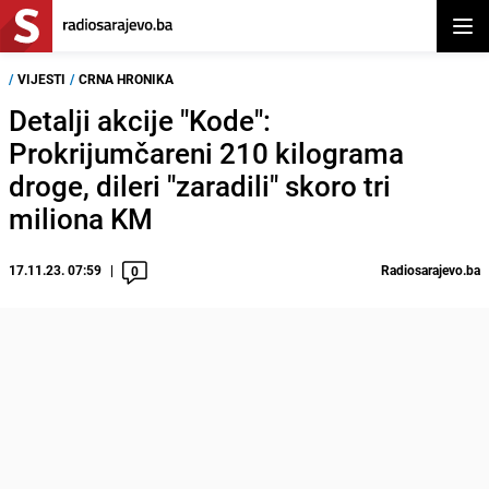
Otvor
/
VIJESTI
/
CRNA HRONIKA
Detalji akcije "Kode":
Prokrijumčareni 210 kilograma
droge, dileri "zaradili" skoro tri
miliona KM
17.11.23. 07:59
Radiosarajevo.ba
0