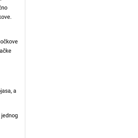
ično
kove.
 točkove
jačke
jasa, a
o jednog