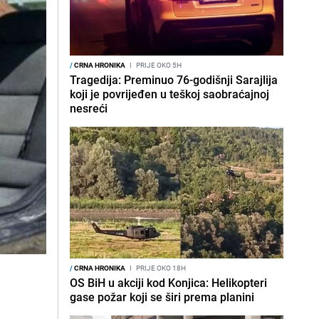
/
CRNA HRONIKA
I
PRIJE OKO 5H
Tragedija: Preminuo 76-godišnji Sarajlija
koji je povrijeđen u teškoj saobraćajnoj
nesreći
/
CRNA HRONIKA
I
PRIJE OKO 18H
OS BiH u akciji kod Konjica: Helikopteri
gase požar koji se širi prema planini