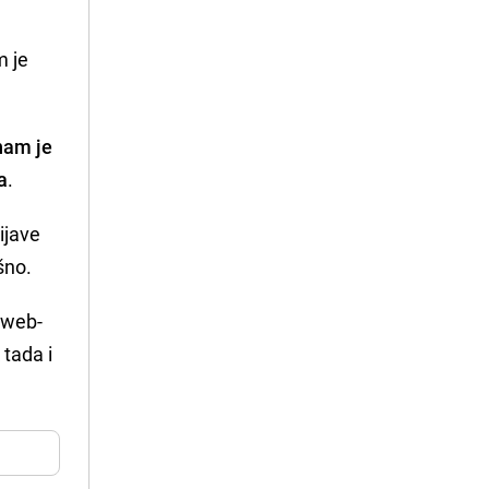
m je
nam je
a
.
rijave
šno.
a web-
 tada i