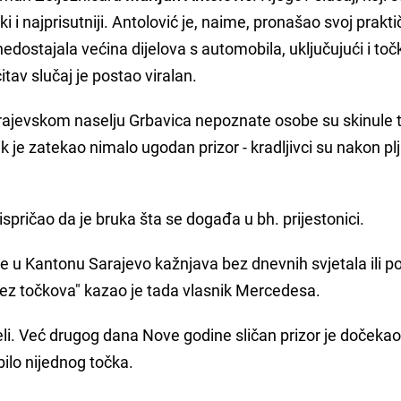
i i najprisutniji. Antolović je, naime, pronašao svoj prakt
edostajala većina dijelova s automobila, uključujući i toč
tav slučaj je postao viralan.
arajevskom naselju Grbavica nepoznate osobe su skinule
je zatekao nimalo ugodan prizor - kradljivci su nakon pl
ispričao da je bruka šta se događa u bh. prijestonici.
če u Kantonu Sarajevo kažnjava bez dnevnih svjetala ili po
 bez točkova" kazao je tada vlasnik Mercedesa.
li. Već drugog dana Nove godine sličan prizor je dočeka
 bilo nijednog točka.