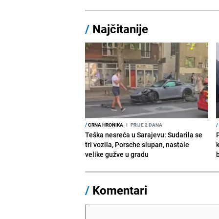
/
Najčitanije
/
CRNA HRONIKA
I
PRIJE 2 DANA
/
Teška nesreća u Sarajevu: Sudarila se
tri vozila, Porsche slupan, nastale
velike gužve u gradu
/
Komentari