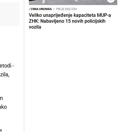
/
CRNA HRONIKA
I
PRIJE OKO 23H
Veliko unaprijeđenje kapaciteta MUP-a
ZHK: Nabavljeno 15 novih policijskih
vozila
etodi -
zila,
im
ako
se