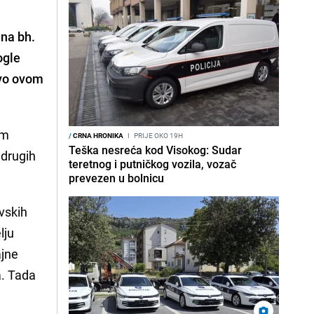
 na bh.
ogle
čivo ovom
om
/
CRNA HRONIKA
I
PRIJE OKO 19H
Teška nesreća kod Visokog: Sudar
 drugih
teretnog i putničkog vozila, vozač
prevezen u bolnicu
evskih
lju
ajne
a. Tada