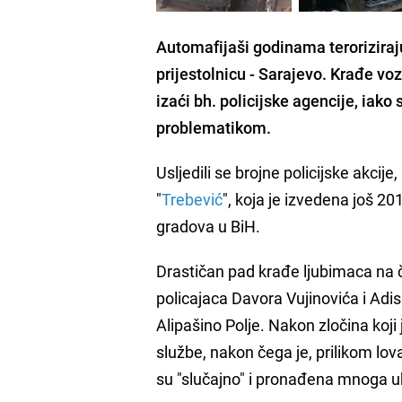
Automafijaši godinama teroriziraj
prijestolnicu - Sarajevo.
Krađe vozi
izaći bh. policijske agencije, iako
problematikom.
Usljedili se brojne policijske akcij
"
Trebević
", koja je izvedena još 20
gradova u BiH.
Drastičan pad krađe ljubimaca na če
policajaca Davora Vujinovića i Ad
Alipašino Polje. Nakon zločina koji 
službe, nakon čega je, prilikom lov
su "slučajno" i pronađena mnoga u