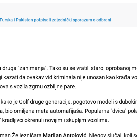
 Turska i Pakistan potpisali zajednički sporazum o odbrani
 druga "zanimanja". Tako su se vratili staroj oprobanoj m
i kazati da ovakav vid kriminala nije unosan kao krađa vo
ova s vozila zgrnu ozbiljne pare.
ju kako je Golf druge generacije, pogotovo modeli s dubok
 bio omiljena meta automafijaša. Popularna "dvica" pol
i" kradljivci okrenuli novijim i skupljim vozilima.
olman Željezničara
Marijan Antolović
. Njegov slučaj, koji 