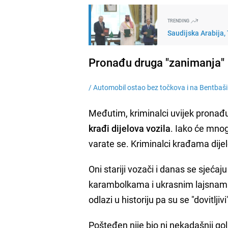
TRENDING
Saudijska Arabija,
Pronađu druga "zanimanja"
/
Automobil ostao bez točkova i na Bentbaši
Međutim, kriminalci uvijek pronađu
krađi dijelova vozila
. Iako će mnog
varate se. Kriminalci krađama dijel
Oni stariji vozači i danas se sjeća
karambolkama i ukrasnim lajsnama,
odlazi u historiju pa su se "dovitljiv
Pošteđen nije bio ni nekadašnji g