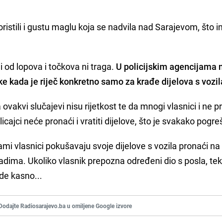
oristili i gustu maglu koja se nadvila nad Sarajevom, što i
ali od lopova i točkova ni traga.
U policijskim agencijama 
 kada je riječ konkretno samo za krađe dijelova s vozil
 ovakvi slučajevi nisu rijetkost te da mnogi vlasnici i ne p
cajci neće pronaći i vratiti dijelove, što je svakako pogre
sami vlasnici pokušavaju svoje dijelove s vozila pronaći n
adima. Ukoliko vlasnik prepozna određeni dio s posla, tek
ude kasno...
Dodajte Radiosarajevo.ba u omiljene Google izvore