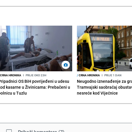
CRNA HRONIKA
I
PRIJE OKO 23H
/
CRNA HRONIKA
I
PRIJE 1 DAN
Pripadnici OS BiH povrijeđeni u udesu
Neugodno iznenađenje za gr
kod kasarne u Živinicama: Prebačeni u
Tramvajski saobraćaj obusta
bolnicu u Tuzlu
nesreće kod Vijećnice
Prikaži komentare
(
7
)