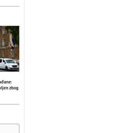
ađane:
vljen zbog