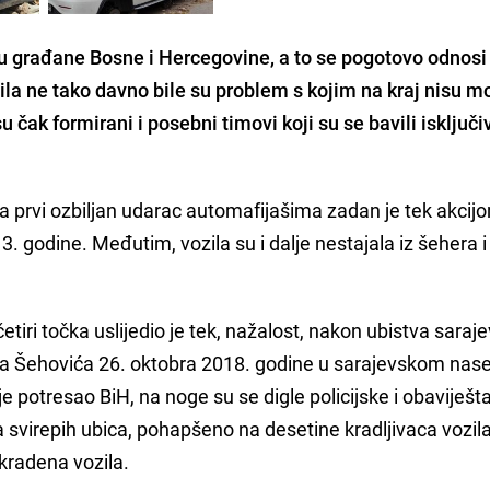
u građane Bosne i Hercegovine, a to se pogotovo odnosi
la ne tako davno bile su problem s kojim na kraj nisu m
 su čak formirani i posebni timovi koji su se bavili isklju
e, a prvi ozbiljan udarac automafijašima zadan je tek akcij
13. godine. Međutim, vozila su i dalje nestajala iz šehera i
tiri točka uslijedio je tek, nažalost, nakon ubistva saraj
isa Šehovića 26. oktobra 2018. godine u sarajevskom nase
je potresao BiH, na noge su se digle policijske i obaviješt
a svirepih ubica, pohapšeno na desetine kradljivaca vozil
kradena vozila.