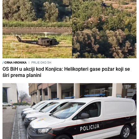
/
CRNA HRONIKA
I
PRIJE OKO 5H
OS BiH u akciji kod Konjica: Helikopteri gase požar koji se
širi prema planini