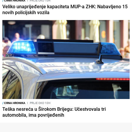
/
CRNA HRONIKA
I
PRIJE OKO 10H
Veliko unaprijeđenje kapaciteta MUP-a ZHK: Nabavljeno 15
novih policijskih vozila
/
CRNA HRONIKA
I
PRIJE OKO 10H
Teška nesreća u Širokom Brijegu: Učestvovala tri
automobila, ima povrijeđenih