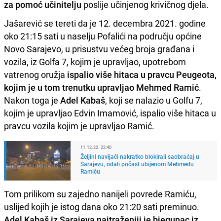
za pomoć učinitelju
poslije učinjenog krivičnog djela.
Jašarević se tereti da je 12. decembra 2021. godine
oko 21:15 sati u naselju Pofalići na području općine
Novo Sarajevo, u prisustvu većeg broja građana i
vozila, iz Golfa 7, kojim je upravljao, upotrebom
vatrenog oružja
ispalio više hitaca u pravcu Peugeota,
kojim je u tom trenutku upravljao Mehmed Ramić
.
Nakon toga je
Adel Kabaš
, koji se nalazio u Golfu 7,
kojim je upravljao Edvin Imamović, ispalio više hitaca u
pravcu vozila kojim je upravljao Ramić.
11.12.22. 22:40
Željini navijači nakratko blokirali saobraćaj u
Sarajevu, odali počast ubijenom Mehmedu
Ramiću
Tom prilikom su zajedno nanijeli povrede Ramiću,
uslijed kojih je istog dana oko 21:20 sati preminuo.
Adel Kabaš iz Sarajeva najtraženiji je bjegunac iz