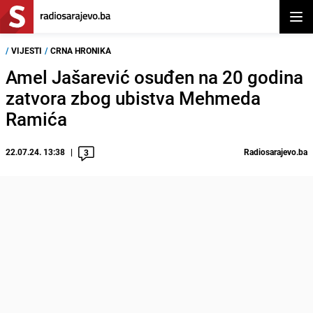
Otvor
/
VIJESTI
/
CRNA HRONIKA
Amel Jašarević osuđen na 20 godina
zatvora zbog ubistva Mehmeda
Ramića
22.07.24. 13:38
Radiosarajevo.ba
3