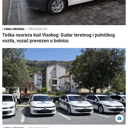
/
CRNA HRONIKA
I
PRIJE OKO 6H
Teška nesreća kod Visokog: Sudar teretnog i putničkog
vozila, vozač prevezen u bolnicu