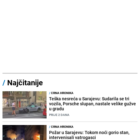
/
Najčitanije
/
CRNA HRONIKA
Teška nesreća u Sarajevu: Sudarila se tri
vozila, Porsche slupan, nastale velike gužve
u gradu
PRIJE 2 DANA
/
CRNA HRONIKA
Požar u Sarajevu: Tokom noći gorio stan,
intervenisali vatrogasci