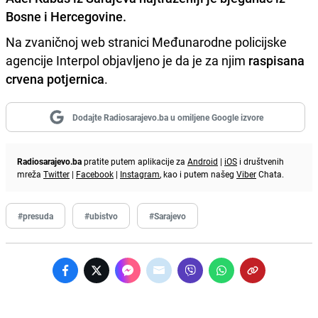
Bosne i Hercegovine.
Na zvaničnoj web stranici Međunarodne policijske
agencije Interpol objavljeno je da je za njim
raspisana
crvena potjernica
.
Dodajte Radiosarajevo.ba u omiljene Google izvore
Radiosarajevo.ba
pratite putem aplikacije za
Android
|
iOS
i društvenih
mreža
Twitter
|
Facebook
|
Instagram
, kao i putem našeg
Viber
Chata.
#presuda
#ubistvo
#Sarajevo